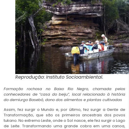
Reprodução: Instituto Socioambiental.
Formação rochosa no Baixo Rio Negro, chamada pelos
conhecedores de “casa do beiju”, local relacionado à história
do demiurgo Basebó, dono dos alimentos e plantas cultivadas
Assim, fez surgir o Mundo e, por último, fez surgir a Gente de
Transformação, que são os primeiros ancestrais dos povos
tukano. No extremo Leste, onde o Sol nasce, ele fez surgir o Lago
de Leite. Transformando uma grande cobra em uma canoa,