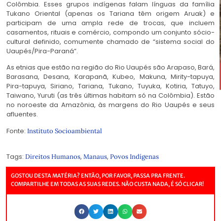
Colômbia. Esses grupos indígenas falam línguas da família
Tukano Oriental (apenas os Tariana têm origem Aruak) e
participam de uma ampla rede de trocas, que incluem
casamentos, rituais e comércio, compondo um conjunto sócio-
cultural definido, comumente chamado de “sistema social do
Uaupés/Pira-Paraná”.
As etnias que estão na região do Rio Uaupés são Arapaso, Bará,
Barasana, Desana, Karapanã, Kubeo, Makuna, Mirity-tapuya,
Pira-tapuya, Siriano, Tariana, Tukano, Tuyuka, Kotiria, Tatuyo,
Taiwano, Yuruti (as três últimas habitam só na Colômbia). Estão
no noroeste da Amazônia, às margens do Rio Uaupés e seus
afluentes.
Fonte:
Instituto Socioambiental
Tags:
,
,
Direitos Humanos
Manaus
Povos Indígenas
GOSTOU DESTA MATÉRIA? ENTÃO, POR FAVOR, PASSA PRA FRENTE.
COMPARTILHE EM TODAS AS SUAS REDES. NÃO CUSTA NADA, É SÓ CLICAR!