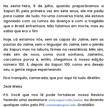
Na sexta-feira, 9 de julho, quando preparávamos a
Xapuri 81, pela primeira vez em sete anos, ele me pediu
para cuidar de tudo. Foi uma conversa triste, ele estava
agoniado com os rumos da doença e com a tragédia
que o Brasil enfrentava. Não falamos em morte, mas eu
sabia que era o fim.
Hoje, cá estamos nós, sem as capas do Jaime, sem as
pautas do Jaime, sem o linguajar do Jaime, sem o jaimês
da Xapuri, mas na labuta, firmes na resistência. Mês sim,
mês sim de novo, como você sonhava, Jaiminho,
carcamos porva e, enfim, chegamos à nossa edição
número 100. E, depois da Xapuri 100, como era desejo
seu, a gente segue esperneando.
Fica tranquilo, camarada, que por aqui tá tudo direitim.
Zezé Weiss
P.S. Você que nos lê pode fortalecer nossa Revista
fazendo uma assinatura:
ou doando
www.xapuri.info/assine
qualquer valor pelo PIX:
. Gratidão!
contato@xapuri.info