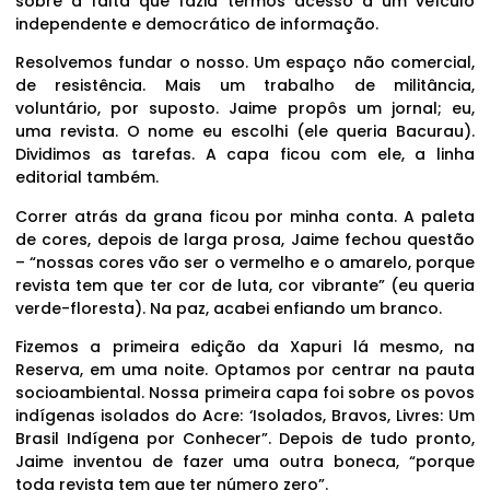
sobre a falta que fazia termos acesso a um veículo
independente e democrático de informação.
Resolvemos fundar o nosso. Um espaço não comercial,
de resistência. Mais um trabalho de militância,
voluntário, por suposto. Jaime propôs um jornal; eu,
uma revista. O nome eu escolhi (ele queria Bacurau).
Dividimos as tarefas. A capa ficou com ele, a linha
editorial também.
Correr atrás da grana ficou por minha conta. A paleta
de cores, depois de larga prosa, Jaime fechou questão
– “nossas cores vão ser o vermelho e o amarelo, porque
revista tem que ter cor de luta, cor vibrante” (eu queria
verde-floresta). Na paz, acabei enfiando um branco.
Fizemos a primeira edição da Xapuri lá mesmo, na
Reserva, em uma noite. Optamos por centrar na pauta
socioambiental. Nossa primeira capa foi sobre os povos
indígenas isolados do Acre: ‘Isolados, Bravos, Livres: Um
Brasil Indígena por Conhecer”. Depois de tudo pronto,
Jaime inventou de fazer uma outra boneca, “porque
toda revista tem que ter número zero”.