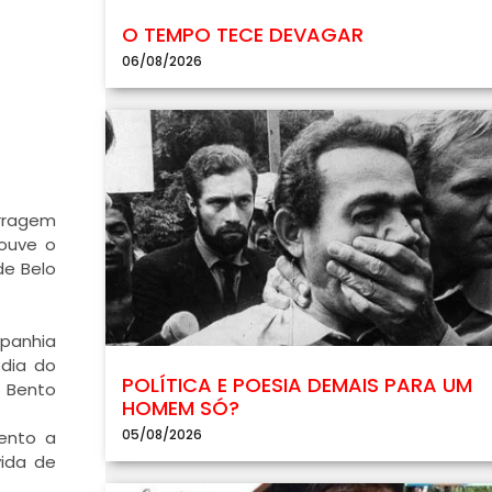
O TEMPO TECE DEVAGAR
06/08/2026
arragem
houve o
de Belo
mpanhia
dia do
POLÍTICA E POESIA DEMAIS PARA UM
e Bento
HOMEM SÓ?
05/08/2026
ento a
vida de