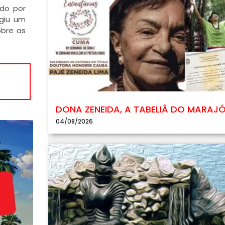
do por
giu um
obre as
DONA ZENEIDA, A TABELIÃ DO MARAJ
04/08/2026