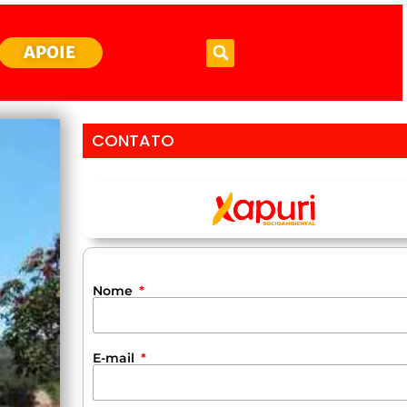
APOIE
CONTATO
Nome
E-mail