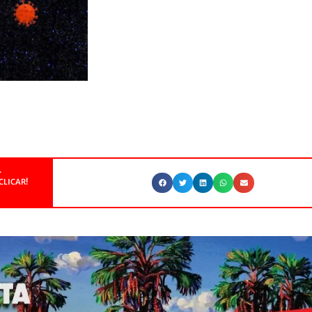
.
CLICAR!