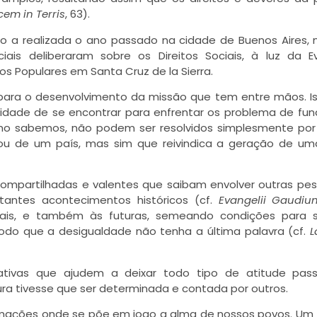
em in Terris
, 63).
omo a realizada o ano passado na cidade de Buenos Aires, 
ais deliberaram sobre os Direitos Sociais, à luz da Ev
os Populares em Santa Cruz de la Sierra.
s para o desenvolvimento da missão que tem entre mãos. I
sidade de se encontrar para enfrentar os problema de fu
mo sabemos, não podem ser resolvidos simplesmente po
 ou de um país, mas sim que reivindica a geração de u
 compartilhadas e valentes que saibam envolver outras pe
tantes acontecimentos históricos (cf.
Evangelii Gaudiu
ais, e também às futuras, semeando condições para s
do que a desigualdade não tenha a última palavra (cf.
L
iativas que ajudem a deixar todo tipo de atitude pas
ra tivesse que ser determinada e contada por outros.
ormações onde se põe em jogo a alma de nossos povos. U