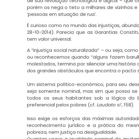
de sua revolução tecnológica e digital – que 
porém os nega o teto a milhares de vizinhos e 
‘pessoas em situação de rua’.
É curioso como no mundo das injustiças, abun
28-10-2014). Parecia que as Garantias Constitu
tem valor universal.
A “injustiça social naturalizada” – ou seja, com
ou reconhecemos quando “alguns fazem barul
molestados, termina por silenciar uma históri
dos grandes obstáculos que encontra o pacto so
Um sistema político-econômico, para seu dese
seja somente nominal, mas sim que possa se
todos os seus habitantes sob a lógica d
preferencial pelos pobres (cf.
Laudato si’
, 158).
Isso exige os esforços das máximas autoridades
reconhecimento jurídico e a prática do m
pobreza, nem justiça na desigualdade.
Quantas vezes a igualdade nominal de muita