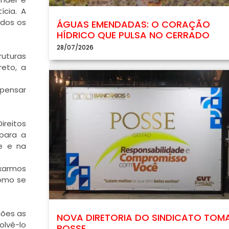
ícia. A
odos os
ÁGUAS EMENDADAS: O CORAÇÃO
HÍDRICO QUE PULSA NO CERRADO
28/07/2026
ruturas
eto, a
 pensar
reitos
 para a
e e na
ixarmos
como se
ções as
NOVA DIRETORIA DO SINDICATO TOM
olvê-lo
POSSE