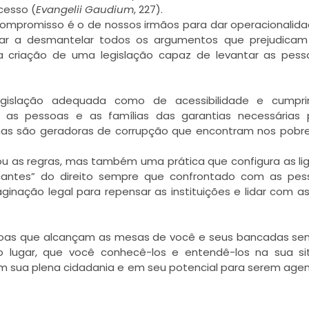
cesso (
Evangelii Gaudium
, 227).
 compromisso é o de nossos irmãos para dar operacionalid
car a desmantelar todos os argumentos que prejudicam
 a criação de uma legislação capaz de levantar as pes
egislação adequada como de acessibilidade e cumpri
m as pessoas e as famílias das garantias necessárias 
nas são geradoras de corrupção que encontram nos pobr
ou as regras, mas também uma prática que configura as li
cantes” do direito sempre que confrontado com as pes
aginação legal para repensar as instituições e lidar com a
soas que alcançam as mesas de você e seus bancadas sen
ro lugar, que você conhecê-los e entendê-los na sua s
em sua plena cidadania e em seu potencial para serem age