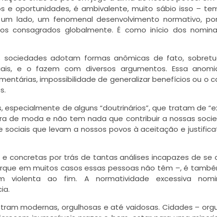
rigos e oportunidades, é ambivalente, muito sábio isso – t
r um lado, um fenomenal desenvolvimento normativo, po
tos consagrados globalmente. É como início dos nomina
 as sociedades adotam formas anômicas de fato, sobret
ociais, e o fazem com diversos argumentos. Essa anomi
tárias, impossibilidade de generalizar benefícios ou o c
s.
especialmente de alguns “doutrinários”, que tratam de “ex
 fora de moda e não tem nada que contribuir a nossas soci
sociais que levam a nossos povos à aceitação e justifica
s e concretas por trás de tantas análises incapazes de se 
 porque em muitos casos essas pessoas não têm –, é tam
ém violenta ao fim. A normatividade excessiva nomina
ia.
ram modernas, orgulhosas e até vaidosas. Cidades – org