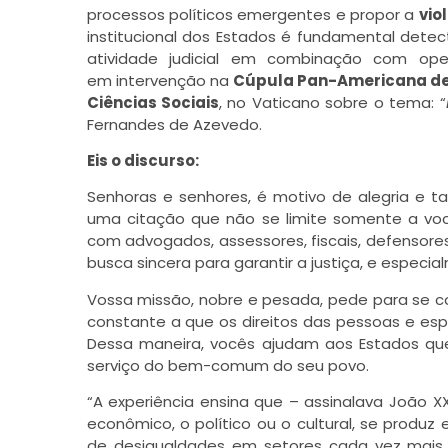
processos políticos emergentes e propor a
vio
institucional dos Estados é fundamental detect
atividade judicial em combinação com oper
em intervenção na
Cúpula Pan-Americana de
Ciências Sociais
, no Vaticano sobre o tema: “
Fernandes de Azevedo.
Eis o discurso:
Senhoras e senhores, é motivo de alegria e 
uma citação que não se limite somente a vo
com advogados, assessores, fiscais, defensor
busca sincera para garantir a justiça, e especia
Vossa missão, nobre e pesada, pede para se 
constante a que os direitos das pessoas e esp
Dessa maneira, vocês ajudam aos Estados que
serviço do bem-comum do seu povo.
“A experiência ensina que – assinalava João X
econômico, o político ou o cultural, se prod
de desigualdades em setores cada vez mais