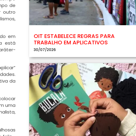
empo de
r outro
lismos,
OIT ESTABELECE REGRAS PARA
udo em
TRABALHO EM APLICATIVOS
a está
aráter-
30/07/2026
plicar”
edades.
tiva da
colocar
bém uma
lista,
ulhosas