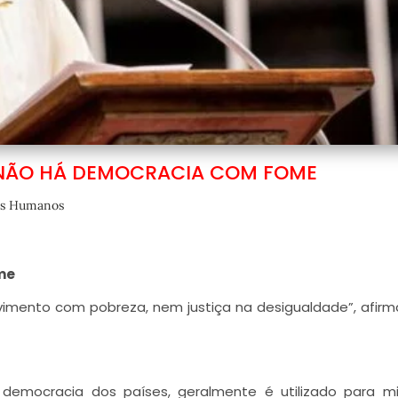
 NÃO HÁ DEMOCRACIA COM FOME
os Humanos
me
mento com pobreza, nem justiça na desigualdade”, afir
 democracia dos países, geralmente é utilizado para m