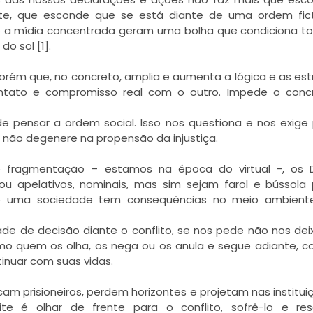
nte, que esconde que se está diante de uma ordem fict
e a mídia concentrada geram uma bolha que condiciona t
o sol [1].
porém que, no concreto, amplia e aumenta a lógica e as est
tato e compromisso real com o outro. Impede o concr
pensar a ordem social. Isso nos questiona e nos exige
 não degenere na propensão da injustiça.
fragmentação – estamos na época do virtual -, os Di
u apelativos, nominais, mas sim sejam farol e bússola
 de uma sociedade tem consequências no meio ambient
ade de decisão diante o conflito, se nos pede não nos de
como quem os olha, os nega ou os anula e segue adiante, 
inuar com suas vidas.
cam prisioneiros, perdem horizontes e projetam nas institui
ite é olhar de frente para o conflito, sofrê-lo e res