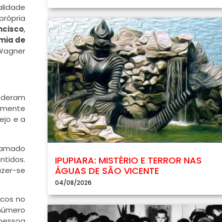
alidade
própria
ncisco
,
mia de
 Wagner
l deram
tamente
ejo e a
chamado
ntidos.
IPUPIARA: MISTÉRIO E TERROR NAS
ÁGUAS DE SÃO VICENTE
azer-se
04/08/2026
icos no
 número
pessoa