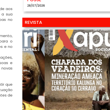
28/07/2026
ade aos
 a sua
soas no
REVISTA
mento,
para o
es e no
gações,
soas e
s novas
tir que
ituação
ntes de