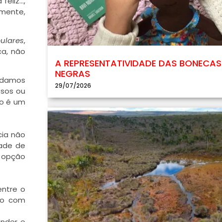
feliz…,
emente,
ulares
,
ca, não
A REPRESENTATIVIDADE DAS BONECAS
NEGRAS
ordamos
29/07/2026
osos ou
so é um
cia não
dade de
 opção
entre o
to com
onder e