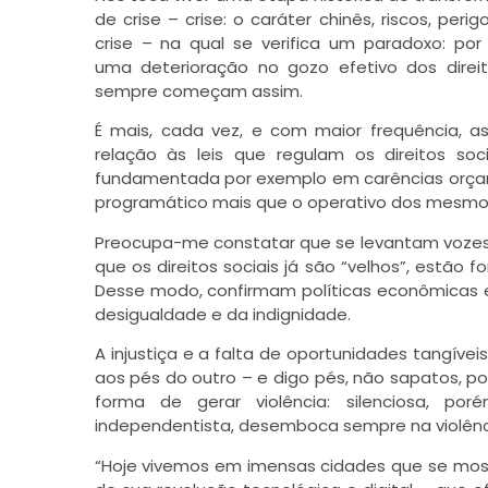
de crise – crise: o caráter chinês, riscos, pe
crise – na qual se verifica um paradoxo: po
uma deterioração no gozo efetivo dos direi
sempre começam assim.
É mais, cada vez, e com maior frequência,
relação às leis que regulam os direitos s
fundamentada por exemplo em carências orçamen
programático mais que o operativo dos mesmo
Preocupa-me constatar que se levantam vozes, 
que os direitos sociais já são “velhos”, estão
Desse modo, confirmam políticas econômicas e 
desigualdade e da indignidade.
A injustiça e a falta de oportunidades tangívei
aos pés do outro – e digo pés, não sapatos,
forma de gerar violência: silenciosa, por
independentista, desemboca sempre na violênc
“Hoje vivemos em imensas cidades que se most