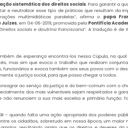
lação sistemática dos direitos sociais
. Para garantir a qu
ar e neutralizar esse tipo de práticas que resultam da im
ações multimidiáticas paralelas”, afirma o
papa Fra
 Juízes
, em 04-06-2019, promovida pela
Pontifícia Acade
Direitos sociais e doutrina franciscana
”. A tradução é de
também de esperança encontra-los nessa Cúpula, na qua
cês, mas sim que evoca o trabalho que realizam conjun
es, funcionários e evoca também aos seus povos com o des
lmente a justiça social, para que possa chegar a todos.
consagrar ao serviço da justiça e do bem-comum com o 
ecialmente dos mais vulneráveis sejam respeitados e gara
 não renunciem a sua mais excelsa e primária função: f
XIII – quando falta uma ação apropriada dos poderes públ
uz entre os cidadãos, sobretudo em nossa época, um maior
 amplos, resultando assim que os
direitos e deveres
da 