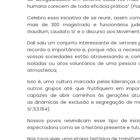
humana carecem de toda eficácia prática” (
Pac
Celebro essa iniciativa de se reunir, assim c
mais de 300 magistrado e funcionários judici
Gaudium, Laudato Si’ e o discurso aos Moviment
Dali saiu um conjunto interessante de vetore
recorda a importância e, porque não, a neces
vossas sociedades estão atravessando e, co
isoladas ou atos voluntários de uma pessoa
atmosférica;
Isso é, uma cultura marcada pelas lideranças
outros grupos até que frutifiquem em impor
capazes de abrir caminhos às gerações atu
as dinâmicas de exclusão e segregação de mo
Si’
,53.164).
Nossos povos reivindicam esse tipo de inic
espectadora como se a história presente e futu
Nos toca viver uma etapa histórica de transf