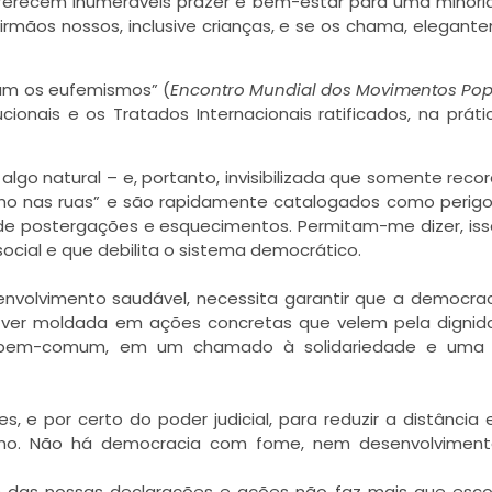
oferecem inumeráveis prazer e bem-estar para uma minoria 
irmãos nossos, inclusive crianças, e se os chama, elegant
dam os eufemismos” (
Encontro Mundial dos Movimentos Pop
cionais e os Tratados Internacionais ratificados, na práti
o algo natural – e, portanto, invisibilizada que somente rec
ho nas ruas” e são rapidamente catalogados como perig
a de postergações e esquecimentos. Permitam-me dizer, is
cial e que debilita o sistema democrático.
nvolvimento saudável, necessita garantir que a democra
 ver moldada em ações concretas que velem pela digni
o bem-comum, em um chamado à solidariedade e uma
, e por certo do poder judicial, para reduzir a distância 
esmo. Não há democracia com fome, nem desenvolvimen
s das nossas declarações e ações não faz mais que esc