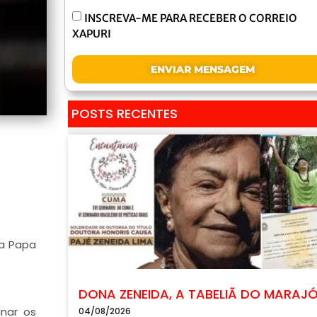
INSCREVA-ME PARA RECEBER O CORREIO
XAPURI
ENVIAR MENSAGEM
POSTS RECENTES
ma Papa
DONA ZENEIDA, A TABELIÃ DO MARAJ
inar os
04/08/2026