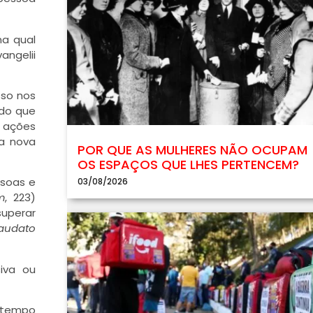
na qual
angelii
sso nos
ndo que
r ações
ma nova
POR QUE AS MULHERES NÃO OCUPAM
OS ESPAÇOS QUE LHES PERTENCEM?
ssoas e
03/08/2026
m
, 223)
uperar
audato
siva ou
m tempo