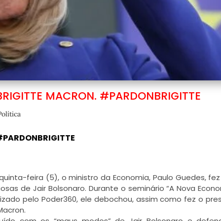
BRIGITTE MACRON. #PARDONBRIGITTE
Política
 #PARDONBRIGITTE
quinta-feira (5), o ministro da Economia, Paulo Guedes, fe
osas de Jair Bolsonaro. Durante o seminário “A Nova Econ
alizado pelo Poder360, ele debochou, assim como fez o pre
 Macron.
r ruído com os “maus modos” de Jair Bolsonaro e defen