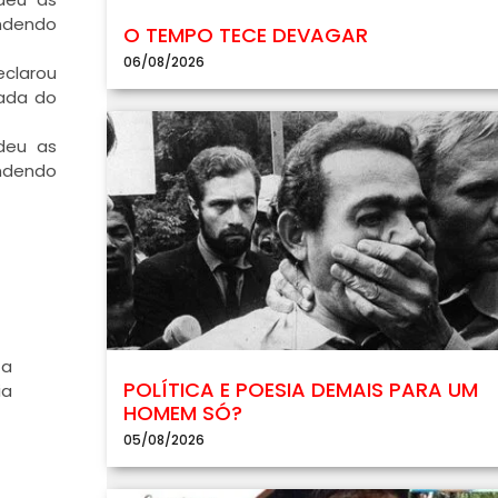
ondendo
O TEMPO TECE DEVAGAR
06/08/2026
eclarou
vada do
deu as
ondendo
 a
POLÍTICA E POESIA DEMAIS PARA UM
ia
HOMEM SÓ?
05/08/2026