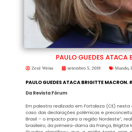
PAULO GUEDES ATACA 
,
Zezé Weiss
setembro 5, 2019
Mundo
PAULO GUEDES ATACA BRIGITTE MACRON.
Da Revista Fórum
Em palestra realizada em Fortaleza (CE) nesta 
caso das declarações polêmicas e preconceitu
Brasil – o impacto para a região Nordeste”, re
brasileiro, da primeira-dama da França, Brigitte
Guedes classificou que a mídia tenta cria