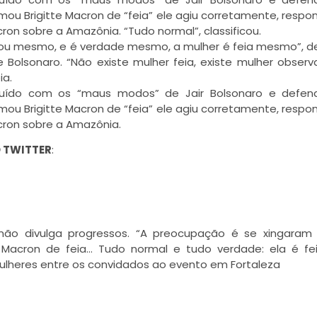
mou Brigitte Macron de “feia” ele agiu corretamente, resp
n sobre a Amazônia. “Tudo normal”, classificou.
falou mesmo, e é verdade mesmo, a mulher é feia mesmo”, d
Bolsonaro. “Não existe mulher feia, existe mulher obser
ia.
r ruído com os “maus modos” de Jair Bolsonaro e defen
mou Brigitte Macron de “feia” ele agiu corretamente, resp
ron sobre a Amazônia.
 TWITTER
:
 não divulga progressos. “A preocupação é se xingaram
acron de feia… Tudo normal e tudo verdade: ela é fe
ulheres entre os convidados ao evento em Fortaleza