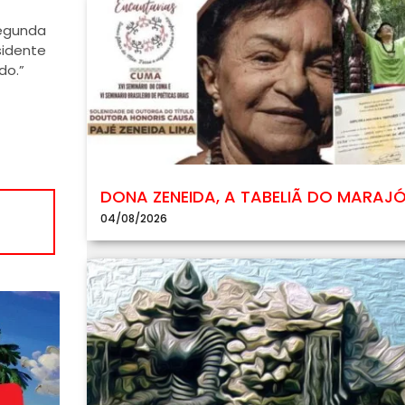
egunda
sidente
do.”
DONA ZENEIDA, A TABELIÃ DO MARAJ
04/08/2026