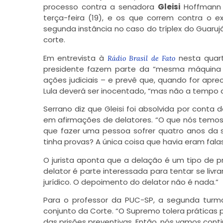
processo contra a senadora
Gleisi
Hoffmann
terça-feira (19), e os que correm contra o ex
segunda instância no caso do tríplex do Guarujá
corte.
Em entrevista à
nesta quarta
Rádio Brasil de Fato
presidente fazem parte da “mesma máquina d
ações judiciais – e prevê que, quando for aprec
Lula deverá ser inocentado, “mas não a tempo de
Serrano diz que Gleisi foi absolvida por con
em afirmações de delatores. “O que nós temos 
que fazer uma pessoa sofrer quatro anos da 
tinha provas? A única coisa que havia eram falas
O jurista aponta que a delação é um tipo de 
delator é parte interessada para tentar se li
jurídico. O depoimento do delator não é nada.”
Para o professor da PUC-SP, a segunda turm
conjunto da Corte. “O Supremo tolera práticas 
das prisões preventivas. Então, nós vamos cont