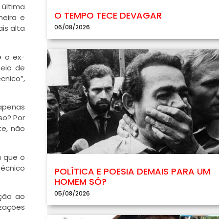
 última
O TEMPO TECE DEVAGAR
meira e
06/08/2026
is alta
e o ex-
meio de
cnico”,
 apenas
so? Por
te, não
á que o
técnico
POLÍTICA E POESIA DEMAIS PARA UM
HOMEM SÓ?
05/08/2026
ação ao
izações