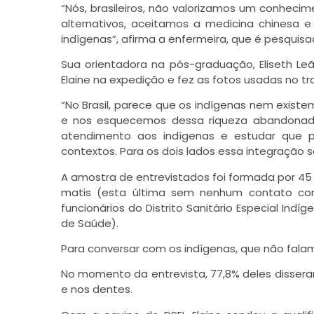
“Nós, brasileiros, não valorizamos um conhec
alternativos, aceitamos a medicina chinesa
indígenas”, afirma a enfermeira, que é pesquis
Sua orientadora na pós-graduação, Eliseth Le
Elaine na expedição e fez as fotos usadas no tr
“No Brasil, parece que os indígenas nem exist
e nos esquecemos dessa riqueza abandonada à
atendimento aos indígenas e estudar que p
contextos. Para os dois lados essa integração s
A amostra de entrevistados foi formada por 45
matis (esta última sem nenhum contato com
funcionários do Distrito Sanitário Especial Ind
de Saúde).
Para conversar com os indígenas, que não falam
No momento da entrevista, 77,8% deles dissera
e nos dentes.