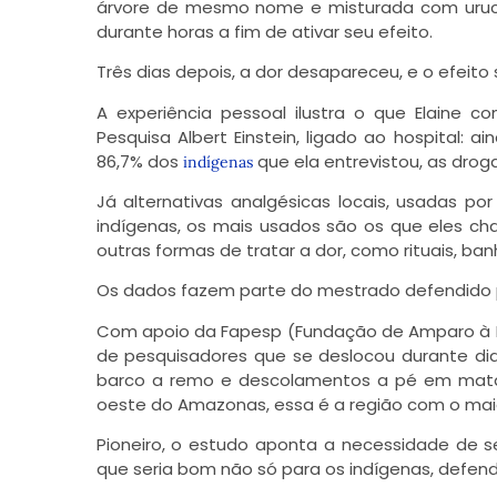
árvore de mesmo nome e misturada com urucu
durante horas a fim de ativar seu efeito.
Três dias depois, a dor desapareceu, e o efeito
A experiência pessoal ilustra o que Elaine c
Pesquisa Albert Einstein, ligado ao hospital:
86,7% dos
que ela entrevistou, as drog
indígenas
Já alternativas analgésicas locais, usadas p
indígenas, os mais usados são os que eles c
outras formas de tratar a dor, como rituais, ba
Os dados fazem parte do mestrado defendido 
Com apoio da Fapesp (Fundação de Amparo à Pe
de pesquisadores que se deslocou durante dias 
barco a remo e descolamentos a pé em mata f
oeste do Amazonas, essa é a região com o mai
Pioneiro, o estudo aponta a necessidade de se
que seria bom não só para os indígenas, defend