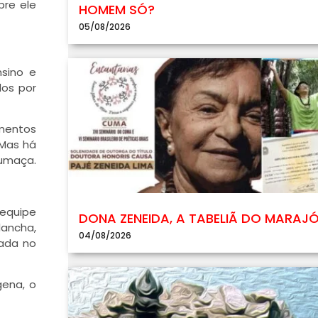
bre ele
HOMEM SÓ?
05/08/2026
nsino e
dos por
amentos
 Mas há
fumaça.
 equipe
DONA ZENEIDA, A TABELIÃ DO MARAJ
lancha,
04/08/2026
zada no
gena, o