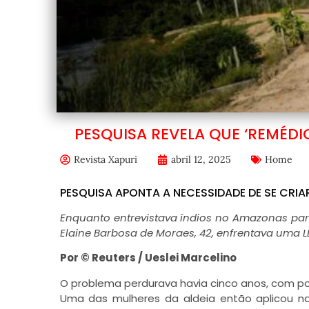
PESQUISA REVELA QUE ‘REMÉDI
Revista Xapuri
abril 12, 2025
Home
PESQUISA APONTA A NECESSIDADE DE SE CRIA
E
nquanto entrevistava índios no Amazonas par
Elaine Barbosa de Moraes, 42, enfrentava uma LE
Por © Reuters / Ueslei Marcelino
O problema perdurava havia cinco anos, com po
Uma das mulheres da aldeia então aplicou na