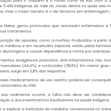
ificação para o trabalho e o modo como se lida com a 
e 5.400 indígenas do Vale do Javari, dentre os quais seis m
iros, mas o maior número é o de técnicos em enfermagem, 
a Elaine, gerou protocolos que autorizam enfermeiros a 
dicar tratamentos.
crição de opioides, como a morfina. Produzidos a partir d
or médicos e em receituário especial, retido pelas farmáci
to alucinógeno e causar dependência e morte por overdose.
mentos analgésicos prescritos. Anti-inflamatórios não ho
 musculares (44,4%) e corticoides (38,9%). Em menor grau
ssivo, surgiu em 2,8% das respostas.
esses medicamentos de uso restrito poderia ser consequê
ncionários do DSEI.
 isso realmente ocorrer, a falha não deve ser consider
mação e dos investimentos insuficientes na saúde indígena.
r a explicar a ineficácia da medicina convencional no tra