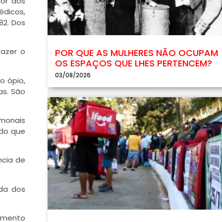
dor dos
édicos,
82. Dos
fazer o
POR QUE AS MULHERES NÃO OCUPAM
OS ESPAÇOS QUE LHES PERTENCEM?
03/08/2026
o ópio,
as. São
rmonais
 do que
ncia de
ada dos
tamento