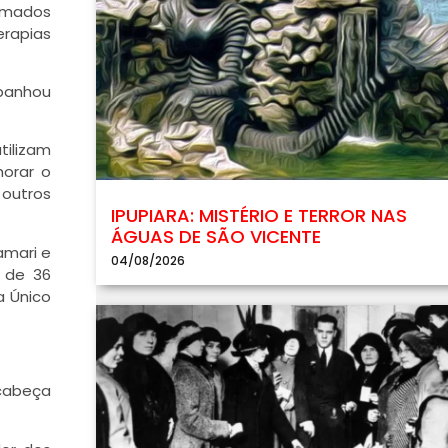
hamados
erapias
mpanhou
tilizam
horar o
outros
IPUPIARA: MISTÉRIO E TERROR NAS
ÁGUAS DE SÃO VICENTE
amari e
04/08/2026
 de 36
a Único
 cabeça