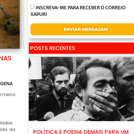
INSCREVA-ME PARA RECEBER O CORREIO
XAPURI
ENVIAR MENSAGEM
POSTS RECENTES
ENAS
ÍGENA
ermeira
ladas.
aída da
POLÍTICA E POESIA DEMAIS PARA UM