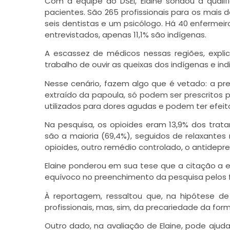
Com a equipe do DSEI, Elaine sondou a qual
pacientes. São 265 profissionais para os mais d
seis dentistas e um psicólogo. Há 40 enferme
entrevistados, apenas 11,1% são indígenas.
A escassez de médicos nessas regiões, explic
trabalho de ouvir as queixas dos indígenas e in
Nesse cenário, fazem algo que é vetado: a pres
extraído da papoula, só podem ser prescritos p
utilizados para dores agudas e podem ter efei
Na pesquisa, os opioides eram 13,9% dos trata
são a maioria (69,4%), seguidos de relaxantes
opioides, outro remédio controlado, o antidepre
Elaine ponderou em sua tese que a citação a 
equívoco no preenchimento da pesquisa pelos fu
À reportagem, ressaltou que, na hipótese de
profissionais, mas, sim, da precariedade da for
Outro dado, na avaliação de Elaine, pode ajuda