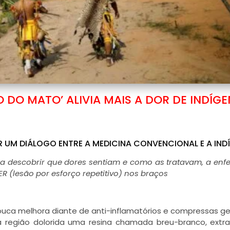
O DO MATO’ ALIVIA MAIS A DOR DE INDÍG
R UM DIÁLOGO ENTRE A MEDICINA CONVENCIONAL E A IND
a descobrir que dores sentiam e como as tratavam, a enf
R (lesão por esforço repetitivo) nos braços
uca melhora diante de anti-inflamatórios e compressas ge
 região dolorida uma resina chamada breu-branco, extr