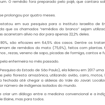
m. O remédio fora preparado pelo pajé, que cantara so
 se prolongou por quatro meses.
onstatou em sua pesquisa para o Instituto Israelita de E
 ainda que os chamados “remédios do branco” sejam utiliza
as acarretam alívio na dor para apenas 22,2% deles.
or 80%, são eficazes em 64,5% dos casos. Dentre os trat
hamam de remédios do mato (75,6%), feitos com plantas.
nhos , rezas, veneno de sapo, picadas de formiga, cantos e 
pela enfermeira no mês passado.
squisa do Estado de São Paulo), ela liderou em 2017 uma
pela floresta amazônica, utilizando avião, carro, motos, 
echada até chegar a aldeias do Vale do Javari. Locali
or número de indígenas isolados do mundo.
 criar um diálogo entre a medicina convencional e a indí
e Elaine, mas para todos.