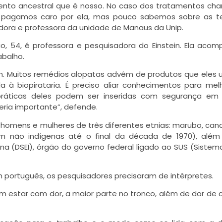
imento ancestral que é nosso. No caso dos tratamentos c
 e pagamos caro por ela, mas pouco sabemos sobre as t
adora e professora da unidade de Manaus da Unip.
ão, 54, é professora e pesquisadora do Einstein. Ela aco
abalho.
em. Muitos remédios alopatas advêm de produtos que eles u
 biopirataria. É preciso aliar conhecimentos para mel
ráticas deles podem ser inseridas com segurança em 
eria importante”, defende.
 homens e mulheres de três diferentes etnias: marubo, can
 não indígenas até o final da década de 1970), além
ígena (DSEI), órgão do governo federal ligado ao SUS (Sistem
 português, os pesquisadores precisaram de intérpretes.
m estar com dor, a maior parte no tronco, além de dor de