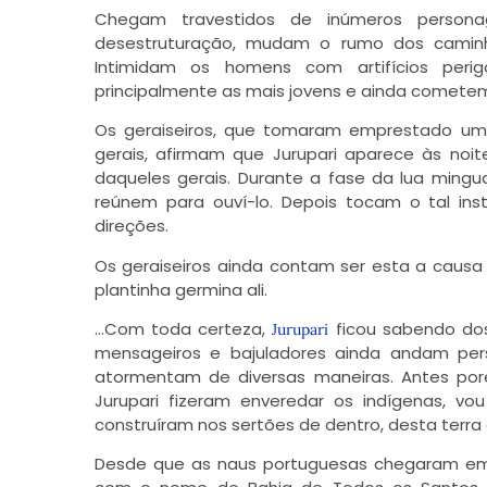
Chegam travestidos de inúmeros perso
desestruturação, mudam o rumo dos caminho
Intimidam os homens com artifícios peri
principalmente as mais jovens e ainda comete
Os geraiseiros, que tomaram emprestado um
gerais, afirmam que Jurupari aparece às noit
daqueles gerais. Durante a fase da lua mingua
reúnem para ouví-lo. Depois tocam o tal i
direções.
Os geraiseiros ainda contam ser esta a causa
plantinha germina ali.
…Com toda certeza,
ficou sabendo dos 
Jurupari
mensageiros e bajuladores ainda andam per
atormentam de diversas maneiras. Antes por
Jurupari fizeram enveredar os indígenas, v
construíram nos sertões de dentro, desta terra 
Desde que as naus portuguesas chegaram em ab