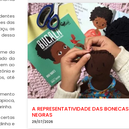
ndentes
mes das
açu, as
m dessa
reme da
iado da
igem ao
zônia e
os, até
imento
apioca,
rinha.
A REPRESENTATIVIDADE DAS BONECAS
NEGRAS
 certas
29/07/2026
dinha e