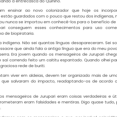
ando a entrecasca do Quinino.
ram ensinar ao novo colonizador que hoje os incorpo
da estão guardados com o pouco que restou dos indígenas, 
u nunca se importou em conhecê-los para o benefício de
ari conseguem esses conhecimentos para uso comer
 de biopirataria.
ia indígena. Não sei quantas línguas desapareceram. Sei 
sacre que ainda fala a antiga língua que era do meu povo
a serra. Era jovem quando os mensageiros de Jurupari che
saí correndo feito um caititu espantado. Quando olhei par
raciosa rede de buriti.
ntam viver em aldeias, devem ter organizado mais de um
os que salvaram do impacto, readaptando-os de acordo 
s mensageiros de Jurupari eram coisas verdadeiras e út
prometeram eram falsidades e mentiras. Digo quase tudo,
.