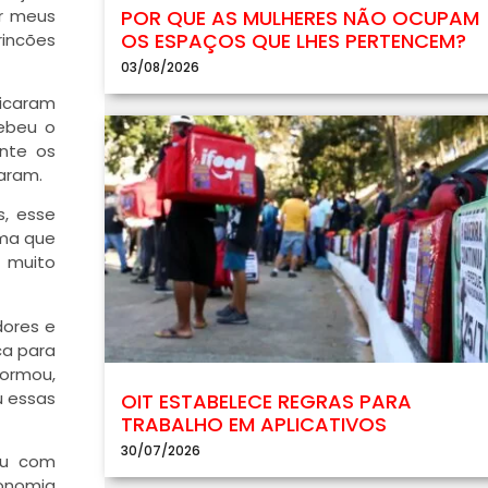
ar meus
POR QUE AS MULHERES NÃO OCUPAM
OS ESPAÇOS QUE LHES PERTENCEM?
rincões
03/08/2026
ficaram
cebeu o
ente os
garam.
s, esse
rma que
 muito
dores e
ca para
formou,
u essas
OIT ESTABELECE REGRAS PARA
TRABALHO EM APLICATIVOS
30/07/2026
iou com
conomia