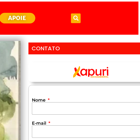
APOIE
CONTATO
Nome
E-mail