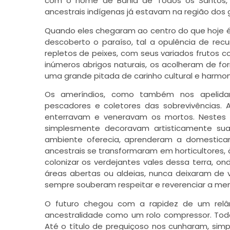
com o nome de Bahia de Todos os Santos,
ancestrais indígenas já estavam na região dos
Quando eles chegaram ao centro do que hoje é
descoberto o paraíso, tal a opulência de recu
repletos de peixes, com seus variados frutos
inúmeros abrigos naturais, os acolheram de fo
uma grande pitada de carinho cultural e harmon
Os ameríndios, como também nos apelida
pescadores e coletores das sobrevivências. 
enterravam e veneravam os mortos. Nestes 
simplesmente decoravam artisticamente sua
ambiente oferecia, aprenderam a domestica
ancestrais se transformaram em horticultores,
colonizar os verdejantes vales dessa terra, 
áreas abertas ou aldeias, nunca deixaram de vi
sempre souberam respeitar e reverenciar a me
O futuro chegou com a rapidez de um relâ
ancestralidade como um rolo compressor. Todo
Até o título de preguiçoso nos cunharam, si