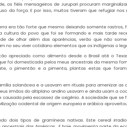
, os fiéis mensageiros de Jurupari procuram marginaliz
so da força. E por isso, muitos tiveram que refugiar nos 
terra era tão forte que mesmo deixando somente rastros, 
a cultura do povo que foi se formando e mais tarde re
idade de olhar além das aparências, verão que não som
ram no seu viver cotidiano elementos que os indígenas o le
tão apreciado como alimento desde o Brasil até o Texa
 que foi domesticada pelos meus ancestrais da mesma fo
te, o pimentão e a pimenta, plantas estas que foram
ília solanácea e a usavam em rituais para amenizar as 
us irmãos do altiplano andino usavam e ainda usam a co
tite causada pela escassez de oxigênio. A sociedade que se 
ilização ocidental de origem europeia e arábica aproveito
do dois tipos de gramíneas nativas. Este cereal irrad
 ancestrais das Américas. E hoje, movimenta parte da e