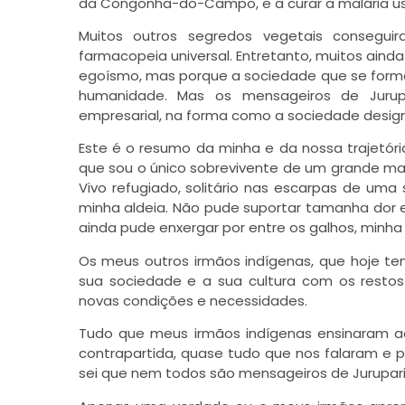
da Congonha-do-Campo, e a curar a malária us
Muitos outros segredos vegetais consegui
farmacopeia universal. Entretanto, muitos ain
egoísmo, mas porque a sociedade que se formo
humanidade. Mas os mensageiros de Jurup
empresarial, na forma como a sociedade designa
Este é o resumo da minha e da nossa trajetór
que sou o único sobrevivente de um grande mas
Vivo refugiado, solitário nas escarpas de um
minha aldeia. Não pude suportar tamanha dor e 
ainda pude enxergar por entre os galhos, minha g
Os meus outros irmãos indígenas, que hoje te
sua sociedade e a sua cultura com os rest
novas condições e necessidades.
Tudo que meus irmãos indígenas ensinaram ao
contrapartida, quase tudo que nos falaram e 
sei que nem todos são mensageiros de Jurupari