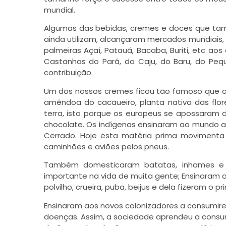
mundial.
Algumas das bebidas, cremes e doces que tam
ainda utilizam, alcançaram mercados mundiais,
palmeiras Açaí, Patauá, Bacaba, Buriti, etc 
Castanhas do Pará, do Caju, do Baru, do Peq
contribuição.
Um dos nossos cremes ficou tão famoso que o
amêndoa do cacaueiro, planta nativa das flor
terra, isto porque os europeus se apossaram 
chocolate. Os indígenas ensinaram ao mundo a 
Cerrado. Hoje esta matéria prima movimenta
caminhões e aviões pelos pneus.
Também domesticaram batatas, inhames e 
importante na vida de muita gente; Ensinaram 
polvilho, crueira, puba, beijus e dela fizeram o 
Ensinaram aos novos colonizadores a consumir
doenças. Assim, a sociedade aprendeu a consumi