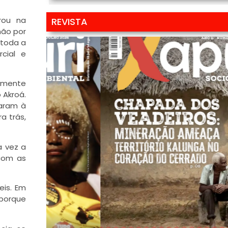
rou na
REVISTA
não por
 toda a
cial e
somente
 Akroá.
garam à
a trás,
a vez a
com as
eis. Em
 porque