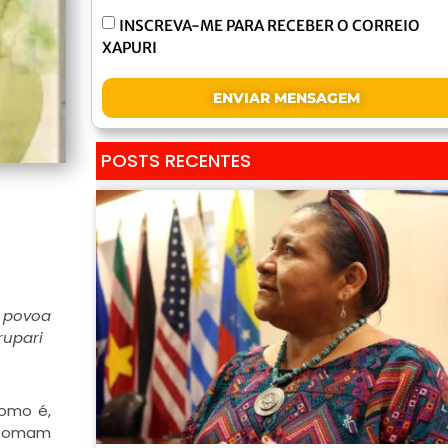
INSCREVA-ME PARA RECEBER O CORREIO
XAPURI
ENVIAR MENSAGEM
POSTS RECENTES
, povoa
rupari
como é,
 tomam