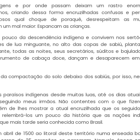
nagens e por onde passam deixam um rastro eno
s, criando dessa forma encruzilhadas confusas e peri
gosos qual choque de poraquê, desrespeitam as mul
m um mal maior: Espancam as crianças.
 pouco da descendência indígena e convivem nos sertõ
es de lua minguante, no alto das copas de sabiú, planta
nte, todas as noites, seus secretários, súditos e bajulad
nstrumento de cabaça doce, dançam e desaparecem em 
 da compactação do solo debaixo dos sabiús, por isso, 
paraísos indígenas desde muitas luas, até os dias atuai
seguindo meus irmãos. Não contentes com o que fizer
ém de lhes mostrar a atual encruzilhada que os seguid
ou relembrá-los um pouco da história que as nações in
que mais tarde seria conhecida como Brasil.
ril de 1500 ao litoral deste território numa enseada b