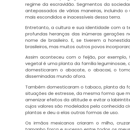
regime da escravidão. Segmentos da sociedade
antepassados de várias maneiras, incluindo o u
mais escondidos e inacessíveis dessa terra.
Entretanto, a cultura e sua identidade com a 
profundas heranças das inúmeras gerações n
nome de brasileiro. E, se tiverem a honest
brasileiros, mas muitos outros povos incorpora
Assim aconteceu com o feijão, por exemplo, 
vegetal é uma planta da família leguminosae,
domesticaram o abacate, o abacaxi, o toma
disseminadas mundo afora.
Também domesticaram o tabaco, planta da fam
situações de estresse, da mesma forma que me
amenizar efeitos da altitude e evitar a labirin
cujos valores são modelados pela conhecida civ
plantas e deu a elas outras formas de uso.
Os irmãos mexicanos criaram o milho, cruzan
tamanho força e sucesso entre todos os meus