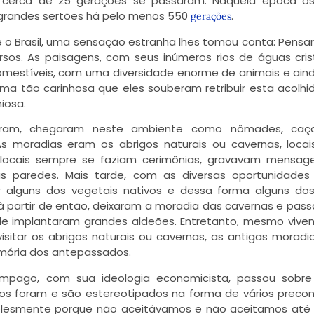
 cerca de 25 gerações se passaram. Naquela época o
 grandes sertões há pelo menos 550
.
gerações
 o Brasil, uma sensação estranha lhes tomou conta: Pensa
rsos. As paisagens, com seus inúmeros rios de águas crist
 comestíveis, com uma diversidade enorme de animais e ai
rma tão carinhosa que eles souberam retribuir esta acolh
iosa.
ram, chegaram neste ambiente como nômades, caça
As moradias eram os abrigos naturais ou cavernas, loca
locais sempre se faziam cerimônias, gravavam mensage
s paredes. Mais tarde, com as diversas oportunidades
r alguns dos vegetais nativos e dessa forma alguns do
 à partir de então, deixaram a moradia das cavernas e pas
onde implantaram grandes aldeões. Entretanto, mesmo viv
sitar os abrigos naturais ou cavernas, as antigas moradia
mória dos antepassados.
mpago, com sua ideologia economicista, passou sobre
s foram e são estereotipados na forma de vários precon
mplesmente porque não aceitávamos e não aceitamos até 