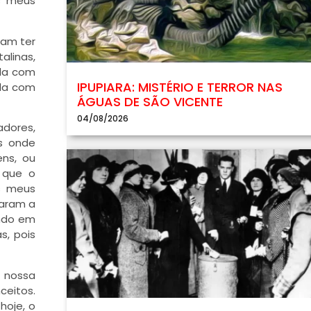
s meus
ram ter
alinas,
nda com
IPUPIARA: MISTÉRIO E TERROR NAS
ida com
ÁGUAS DE SÃO VICENTE
04/08/2026
dores,
is onde
ns, ou
 que o
s meus
saram a
endo em
s, pois
 nossa
ceitos.
hoje, o