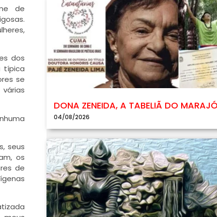
rme de
gosas.
heres,
es dos
 típica
ores se
várias
DONA ZENEIDA, A TABELIÃ DO MARAJ
04/08/2026
nenhuma
s, seus
am, os
ores de
dígenas
atizada