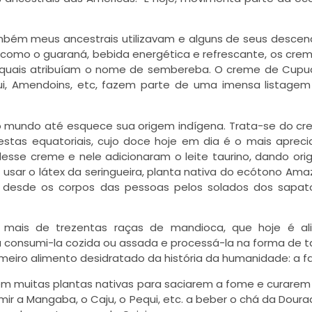
bém meus ancestrais utilizavam e alguns de seus desce
 como o guaraná, bebida energética e refrescante, os cre
aos quais atribuíam o nome de sembereba. O creme de Cupu
ui, Amendoins, etc, fazem parte de uma imensa listage
 mundo até esquece sua origem indígena. Trata-se do c
estas equatoriais, cujo doce hoje em dia é o mais aprec
desse creme e nele adicionaram o leite taurino, dando or
usar o látex da seringueira, planta nativa do ecótono Ama
 desde os corpos das pessoas pelos solados dos sapat
mais de trezentas raças de mandioca, que hoje é al
a consumi-la cozida ou assada e processá-la na forma de t
primeiro alimento desidratado da história da humanidade: a fa
em muitas plantas nativas para saciarem a fome e curarem
r a Mangaba, o Caju, o Pequi, etc. a beber o chá da Doura