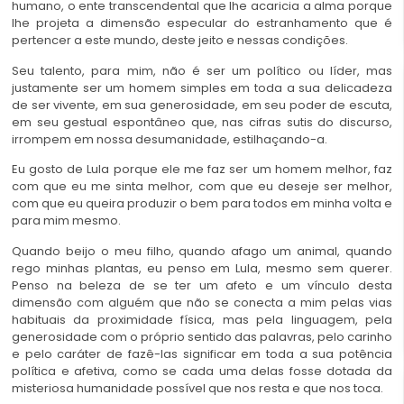
humano, o ente transcendental que lhe acaricia a alma porque
lhe projeta a dimensão especular do estranhamento que é
pertencer a este mundo, deste jeito e nessas condições.
Seu talento, para mim, não é ser um político ou líder, mas
justamente ser um homem simples em toda a sua delicadeza
de ser vivente, em sua generosidade, em seu poder de escuta,
em seu gestual espontâneo que, nas cifras sutis do discurso,
irrompem em nossa desumanidade, estilhaçando-a.
Eu gosto de Lula porque ele me faz ser um homem melhor, faz
com que eu me sinta melhor, com que eu deseje ser melhor,
com que eu queira produzir o bem para todos em minha volta e
para mim mesmo.
Quando beijo o meu filho, quando afago um animal, quando
rego minhas plantas, eu penso em Lula, mesmo sem querer.
Penso na beleza de se ter um afeto e um vínculo desta
dimensão com alguém que não se conecta a mim pelas vias
habituais da proximidade física, mas pela linguagem, pela
generosidade com o próprio sentido das palavras, pelo carinho
e pelo caráter de fazê-las significar em toda a sua potência
política e afetiva, como se cada uma delas fosse dotada da
misteriosa humanidade possível que nos resta e que nos toca.