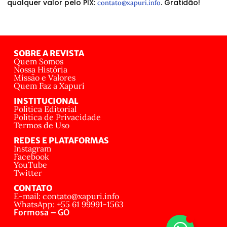
qualquer valor pelo PIX:
. Gratidão!
contato@xapuri.info
SOBRE A REVISTA
Quem Somos
Nossa História
Missão e Valores
Quem Faz a Xapuri
INSTITUCIONAL
Política Editorial
Política de Privacidade
Termos de Uso
REDES E PLATAFORMAS
Instagram
Facebook
YouTube
Twitter
CONTATO
E-mail: contato@xapuri.info
WhatsApp: +55 61 99991-1563
Formosa – GO