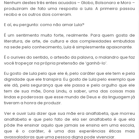
Nenhum destes três entes acuados – Globo, Bolsonaro e Moro –
produziram de fato uma resposta a Lula. A primeira passou
recibo e os outros dois correram.
E aí, eu pergunto: como não amar Lula?
É um sentimento muito forte, realmente. Para quem gosta de
literatura, de arte, de cultura e das complexidades embutidas
na sede pelo conhecimento, Lula é simplesmente apaixonante.
É o ourives do sentido, o artesão da palavra, o malandro que faz
você tropeçar na própria pretensão de ‘ganhá-lo’.
Eu gosto de Lula pelo que ele é, pelo caráter que ele tem e pela
dignidade que ele transpira. Eu gosto de Lula pelo exemplo que
ele dá, pela segurança que ele passa e pelo orgulho que ele
tem de sua mãe, Dona Lindu, a saber, uma das coisas mais
lindas e poderosas que esse mundo de Deus e da linguagem já
tiveram a honra de produzir.
Ver e ouvir Lula dizer que sua mãe era analfabeta, que morreu
analfabeta e que pelo fato de ela ser analfabeta é que ela
pôde lhe ensinar aquilo que jamais se ensina em uma escola,
que é o caráter, é uma das experiências éticas mais
avassaladoras que uma pessoa digna pode vivenciar.