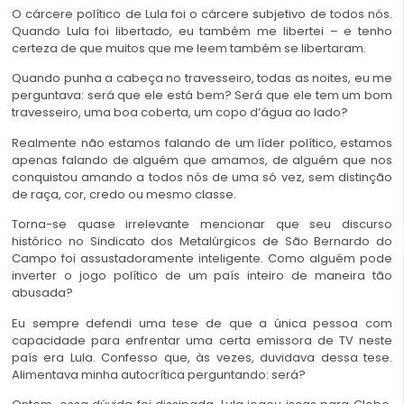
O cárcere político de Lula foi o cárcere subjetivo de todos nós.
Quando Lula foi libertado, eu também me libertei – e tenho
certeza de que muitos que me leem também se libertaram.
Quando punha a cabeça no travesseiro, todas as noites, eu me
perguntava: será que ele está bem? Será que ele tem um bom
travesseiro, uma boa coberta, um copo d’água ao lado?
Realmente não estamos falando de um líder político, estamos
apenas falando de alguém que amamos, de alguém que nos
conquistou amando a todos nós de uma só vez, sem distinção
de raça, cor, credo ou mesmo classe.
Torna-se quase irrelevante mencionar que seu discurso
histórico no Sindicato dos Metalúrgicos de São Bernardo do
Campo foi assustadoramente inteligente. Como alguém pode
inverter o jogo político de um país inteiro de maneira tão
abusada?
Eu sempre defendi uma tese de que a única pessoa com
capacidade para enfrentar uma certa emissora de TV neste
país era Lula. Confesso que, às vezes, duvidava dessa tese.
Alimentava minha autocrítica perguntando: será?