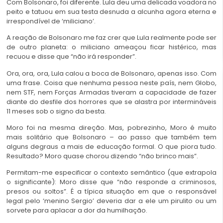
Com Bolsonaro, foi diferente. Lula deu uma delicada voadora no
peito e tatuou em sua testa desnuda a alcunha agora eterna e
irrespondível de ‘miliciano’.
A reação de Bolsonaro me faz crer que Lula realmente pode ser
de outro planeta: o miliciano ameaçou ficar histérico, mas
recuou e disse que “não irá responder”.
Ora, ora, ora, Lula calou a boca de Bolsonaro, apenas isso. Com
uma frase. Coisa que nenhuma pessoa neste país, nem Globo,
nem STF, nem Forças Armadas tiveram a capacidade de fazer
diante do desfile dos horrores que se alastra por intermináveis
11 meses sob o signo da besta.
Moro foi na mesma direção. Mas, pobrezinho, Moro é muito
mais solitário que Bolsonaro – ao passo que também tem
alguns degraus a mais de educação formal. O que piora tudo.
Resultado? Moro quase chorou dizendo “não brinco mais”.
Permitam-me especificar o contexto semântico (que extrapola
o significante): Moro disse que “não responde a criminosos,
presos ou soltos”. É a típica situação em que o responsável
legal pelo ‘menino Sergio’ deveria dar a ele um pirulito ou um
sorvete para aplacar a dor da humilhação.