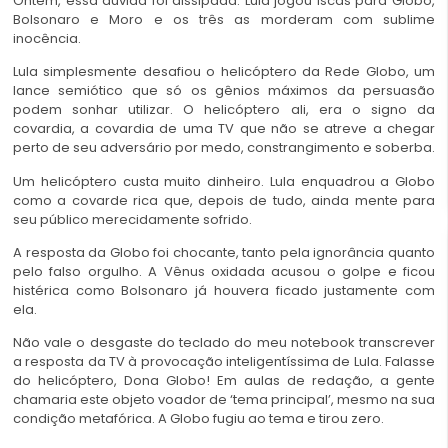
Ontem, essa dúvida foi dissipada. Lula jogou iscas para Globo,
Bolsonaro e Moro e os três as morderam com sublime
inocência.
Lula simplesmente desafiou o helicóptero da Rede Globo, um
lance semiótico que só os gênios máximos da persuasão
podem sonhar utilizar. O helicóptero ali, era o signo da
covardia, a covardia de uma TV que não se atreve a chegar
perto de seu adversário por medo, constrangimento e soberba.
Um helicóptero custa muito dinheiro. Lula enquadrou a Globo
como a covarde rica que, depois de tudo, ainda mente para
seu público merecidamente sofrido.
A resposta da Globo foi chocante, tanto pela ignorância quanto
pelo falso orgulho. A Vênus oxidada acusou o golpe e ficou
histérica como Bolsonaro já houvera ficado justamente com
ela.
Não vale o desgaste do teclado do meu notebook transcrever
a resposta da TV à provocação inteligentíssima de Lula. Falasse
do helicóptero, Dona Globo! Em aulas de redação, a gente
chamaria este objeto voador de ‘tema principal’, mesmo na sua
condição metafórica. A Globo fugiu ao tema e tirou zero.