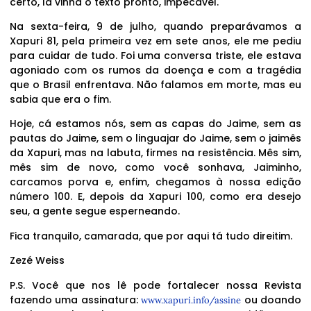
certo, lá vinha o texto pronto, impecável.
Na sexta-feira, 9 de julho, quando preparávamos a
Xapuri 81, pela primeira vez em sete anos, ele me pediu
para cuidar de tudo. Foi uma conversa triste, ele estava
agoniado com os rumos da doença e com a tragédia
que o Brasil enfrentava. Não falamos em morte, mas eu
sabia que era o fim.
Hoje, cá estamos nós, sem as capas do Jaime, sem as
pautas do Jaime, sem o linguajar do Jaime, sem o jaimês
da Xapuri, mas na labuta, firmes na resistência. Mês sim,
mês sim de novo, como você sonhava, Jaiminho,
carcamos porva e, enfim, chegamos à nossa edição
número 100. E, depois da Xapuri 100, como era desejo
seu, a gente segue esperneando.
Fica tranquilo, camarada, que por aqui tá tudo direitim.
Zezé Weiss
P.S. Você que nos lê pode fortalecer nossa Revista
fazendo uma assinatura:
ou doando
www.xapuri.info/assine