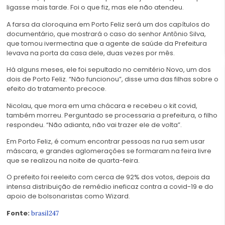
ligasse mais tarde. Foi o que fiz, mas ele não atendeu.
A farsa da cloroquina em Porto Feliz será um dos capítulos do
documentário, que mostrará o caso do senhor Antônio Silva,
que tomou ivermectina que a agente de saúde da Prefeitura
levava na porta da casa dele, duas vezes por mês.
Há alguns meses, ele foi sepultado no cemitério Novo, um dos
dois de Porto Feliz. “Não funcionou”, disse uma das filhas sobre o
efeito do tratamento precoce.
Nicolau, que mora em uma chácara e recebeu o kit covid,
também morreu. Perguntado se processaria a prefeitura, o filho
respondeu. “Não adianta, não vai trazer ele de volta”.
Em Porto Feliz, é comum encontrar pessoas na rua sem usar
máscara, e grandes aglomerações se formaram na feira livre
que se realizou na noite de quarta-feira.
O prefeito foi reeleito com cerca de 92% dos votos, depois da
intensa distribuição de remédio ineficaz contra a covid-19 e do
apoio de bolsonaristas como Wizard.
Fonte:
brasil247