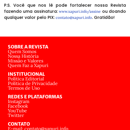
P.S. Você que nos lê pode fortalecer nossa Revista
fazendo uma assinatura:
ou doando
www.xapuri.info/assine
qualquer valor pelo PIX:
. Gratidão!
contato@xapuri.info
SOBRE A REVISTA
Quem Somos
Nossa História
Missão e Valores
Quem Faz a Xapuri
INSTITUCIONAL
Política Editorial
Política de Privacidade
Termos de Uso
REDES E PLATAFORMAS
Instagram
Facebook
YouTube
Twitter
CONTATO
E-mail: contato@xapuri.info