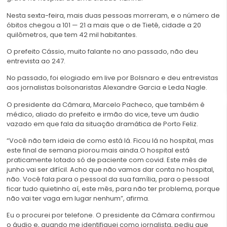
Nesta sexta-feira, mais duas pessoas morreram, e o número de
óbitos chegou a 101 — 21 a mais que o de Tietê, cidade a 20
quilômetros, que tem 42 mil habitantes.
O prefeito Cássio, muito falante no ano passado, não deu
entrevista ao 247.
No passado, foi elogiado em live por Bolsnaro e deu entrevistas
aos jornalistas bolsonaristas Alexandre Garcia e Leda Nagle.
O presidente da Câmara, Marcelo Pacheco, que também é
médico, aliado do prefeito e irmão do vice, teve um áudio
vazado em que fala da situação dramática de Porto Feliz.
“Você não tem ideia de como está lá. Ficou lá no hospital, mas
este final de semana piorou mais ainda.O hospital está
praticamente lotado só de paciente com covid. Este mês de
junho vai ser difícil. Acho que não vamos dar conta no hospital,
não. Você fala para o pessoal da sua família, para o pessoal
ficar tudo quietinho aí, este mês, para não ter problema, porque
não vai ter vaga em lugar nenhum”, afirma.
Eu o procurei por telefone. O presidente da Câmara confirmou
o áudio e, quando me identifiquei como jornalista, pediu que