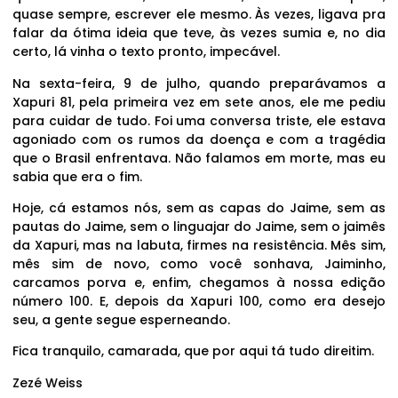
quase sempre, escrever ele mesmo. Às vezes, ligava pra
falar da ótima ideia que teve, às vezes sumia e, no dia
certo, lá vinha o texto pronto, impecável.
Na sexta-feira, 9 de julho, quando preparávamos a
Xapuri 81, pela primeira vez em sete anos, ele me pediu
para cuidar de tudo. Foi uma conversa triste, ele estava
agoniado com os rumos da doença e com a tragédia
que o Brasil enfrentava. Não falamos em morte, mas eu
sabia que era o fim.
Hoje, cá estamos nós, sem as capas do Jaime, sem as
pautas do Jaime, sem o linguajar do Jaime, sem o jaimês
da Xapuri, mas na labuta, firmes na resistência. Mês sim,
mês sim de novo, como você sonhava, Jaiminho,
carcamos porva e, enfim, chegamos à nossa edição
número 100. E, depois da Xapuri 100, como era desejo
seu, a gente segue esperneando.
Fica tranquilo, camarada, que por aqui tá tudo direitim.
Zezé Weiss