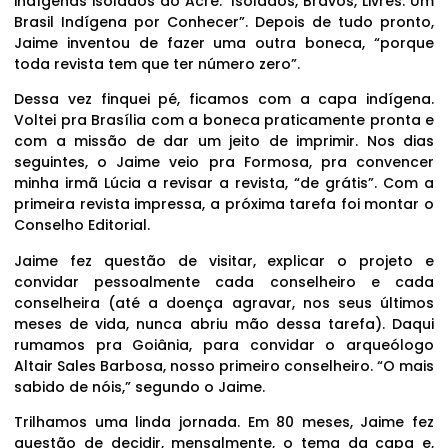
indígenas isolados do Acre: ‘Isolados, Bravos, Livres: Um
Brasil Indígena por Conhecer”. Depois de tudo pronto,
Jaime inventou de fazer uma outra boneca, “porque
toda revista tem que ter número zero”.
Dessa vez finquei pé, ficamos com a capa indígena.
Voltei pra Brasília com a boneca praticamente pronta e
com a missão de dar um jeito de imprimir. Nos dias
seguintes, o Jaime veio pra Formosa, pra convencer
minha irmã Lúcia a revisar a revista, “de grátis”. Com a
primeira revista impressa, a próxima tarefa foi montar o
Conselho Editorial.
Jaime fez questão de visitar, explicar o projeto e
convidar pessoalmente cada conselheiro e cada
conselheira (até a doença agravar, nos seus últimos
meses de vida, nunca abriu mão dessa tarefa). Daqui
rumamos pra Goiânia, para convidar o arqueólogo
Altair Sales Barbosa, nosso primeiro conselheiro. “O mais
sabido de nóis,” segundo o Jaime.
Trilhamos uma linda jornada. Em 80 meses, Jaime fez
questão de decidir, mensalmente, o tema da capa e,