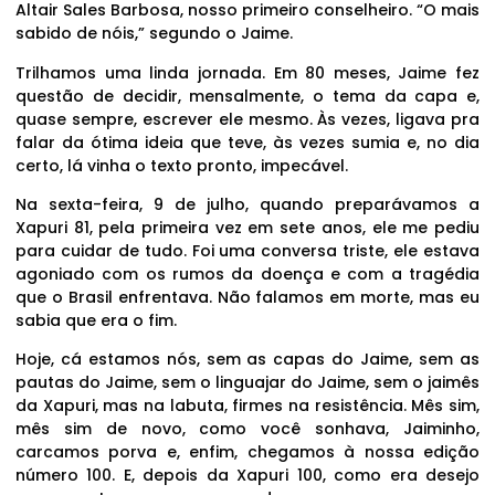
Altair Sales Barbosa, nosso primeiro conselheiro. “O mais
sabido de nóis,” segundo o Jaime.
Trilhamos uma linda jornada. Em 80 meses, Jaime fez
questão de decidir, mensalmente, o tema da capa e,
quase sempre, escrever ele mesmo. Às vezes, ligava pra
falar da ótima ideia que teve, às vezes sumia e, no dia
certo, lá vinha o texto pronto, impecável.
Na sexta-feira, 9 de julho, quando preparávamos a
Xapuri 81, pela primeira vez em sete anos, ele me pediu
para cuidar de tudo. Foi uma conversa triste, ele estava
agoniado com os rumos da doença e com a tragédia
que o Brasil enfrentava. Não falamos em morte, mas eu
sabia que era o fim.
Hoje, cá estamos nós, sem as capas do Jaime, sem as
pautas do Jaime, sem o linguajar do Jaime, sem o jaimês
da Xapuri, mas na labuta, firmes na resistência. Mês sim,
mês sim de novo, como você sonhava, Jaiminho,
carcamos porva e, enfim, chegamos à nossa edição
número 100. E, depois da Xapuri 100, como era desejo