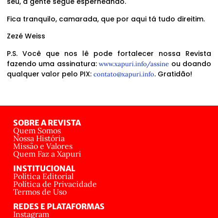
seu, a gente segue esperneando.
Fica tranquilo, camarada, que por aqui tá tudo direitim.
Zezé Weiss
P.S. Você que nos lê pode fortalecer nossa Revista
fazendo uma assinatura:
ou doando
www.xapuri.info/assine
qualquer valor pelo PIX:
. Gratidão!
contato@xapuri.info
SOBRE A REVISTA
Quem Somos
Nossa História
Missão e Valores
Quem Faz a Xapuri
INSTITUCIONAL
Política Editorial
Política de Privacidade
Termos de Uso
REDES E PLATAFORMAS
Instagram