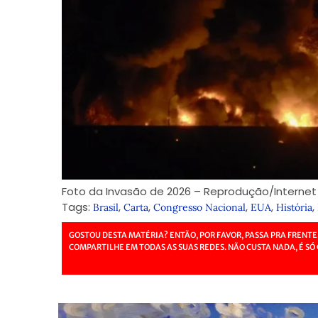
Foto da Invasão de 2026 – Reprodução/Interne
Tags:
,
,
,
,
,
Brasil
Carta
Congresso Nacional
EUA
História
GOSTOU DESTA MATÉRIA? ENTÃO, POR FAVOR, PASSA PRA FRENTE
COMPARTILHE EM TODAS AS SUAS REDES. NÃO CUSTA NADA, É SÓ 