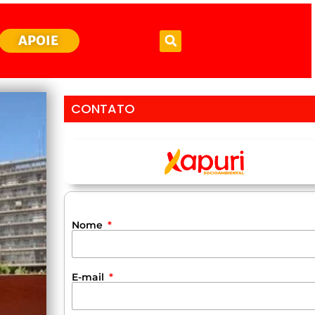
APOIE
CONTATO
Nome
E-mail