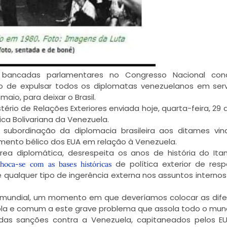
 bancadas parlamentares no Congresso Nacional co
ro de expulsar todos os diplomatas venezuelanos em ser
maio, para deixar o Brasil.
ério de Relações Exteriores enviada hoje, quarta-feira, 29 de
ca Bolivariana da Venezuela.
subordinação da diplomacia brasileira aos ditames vin
ento bélico dos EUA em relação à Venezuela.
a diplomática, desrespeita os anos de história do Ita
de política exterior de resp
hoca-se com as bases históricas
 qualquer tipo de ingerência externa nos assuntos interno
 mundial, um momento em que deveríamos colocar as dif
pla e comum a este grave problema que assola todo o mun
as sanções contra a Venezuela, capitaneados pelos EU