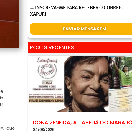
INSCREVA-ME PARA RECEBER O CORREIO
XAPURI
ENVIAR MENSAGEM
POSTS RECENTES
de
is
er
DONA ZENEIDA, A TABELIÃ DO MARAJ
A, que
04/08/2026