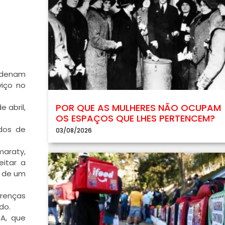
ndenam
viço no
POR QUE AS MULHERES NÃO OCUPAM
 abril,
OS ESPAÇOS QUE LHES PERTENCEM?
dos de
03/08/2026
maraty,
eitar a
s de um
erenças
do.
A, que