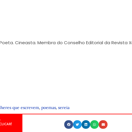
 Poeta. Cineasta. Membra do Conselho Editorial da Revista X
,
,
heres que escrevem
poemas
sereia
.
CLICAR!