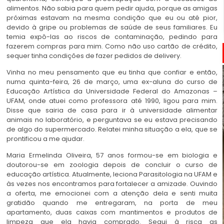
alimentos. Não sabia para quem pedir ajuda, porque as amigas
próximas estavam na mesma condição que eu ou até pior,
devido à gripe ou problemas de saúde de seus familiares. Eu
temia expô-las ao riscos de contaminação, pedindo para
fazerem compras para mim. Como não uso cartão de crédito,
sequer tinha condições de fazer pedidos de delivery.
Vinha no meu pensamento que eu tinha que confiar e então,
numa quinta-feira, 26 de março, uma ex-aluna do curso de
Educação Artística da Universidade Federal do Amazonas –
UFAM, onde atuei como professora até 1990, ligou para mim.
Disse que sairia de casa para ir à universidade alimentar
animais no laboratório, e perguntava se eu estava precisando
de algo do supermercado. Relatei minha situação a ela, que se
prontificou a me ajudar.
Maria Ermelinda Oliveira, 57 anos formou-se em biologia e
doutorou-se em zoologia depois de concluir o curso de
educação artística. Atualmente, leciona Parasitologia na UFAM e
às vezes nos encontramos para fortalecer a amizade. Ouvindo
a oferta, me emocionei com a atenção dela e senti muita
gratidão quando me entregaram, na porta de meu
apartamento, duas caixas com mantimentos e produtos de
limpeza que ela havia comprado. Segui à risca as