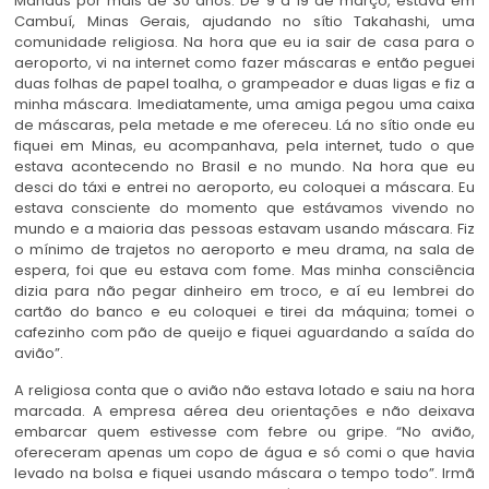
Manaus por mais de 30 anos. De 9 a 19 de março, estava em
Cambuí, Minas Gerais, ajudando no sítio Takahashi, uma
comunidade religiosa. Na hora que eu ia sair de casa para o
aeroporto, vi na internet como fazer máscaras e então peguei
duas folhas de papel toalha, o grampeador e duas ligas e fiz a
minha máscara. Imediatamente, uma amiga pegou uma caixa
de máscaras, pela metade e me ofereceu. Lá no sítio onde eu
fiquei em Minas, eu acompanhava, pela internet, tudo o que
estava acontecendo no Brasil e no mundo. Na hora que eu
desci do táxi e entrei no aeroporto, eu coloquei a máscara. Eu
estava consciente do momento que estávamos vivendo no
mundo e a maioria das pessoas estavam usando máscara. Fiz
o mínimo de trajetos no aeroporto e meu drama, na sala de
espera, foi que eu estava com fome. Mas minha consciência
dizia para não pegar dinheiro em troco, e aí eu lembrei do
cartão do banco e eu coloquei e tirei da máquina; tomei o
cafezinho com pão de queijo e fiquei aguardando a saída do
avião”.
A religiosa conta que o avião não estava lotado e saiu na hora
marcada. A empresa aérea deu orientações e não deixava
embarcar quem estivesse com febre ou gripe. “No avião,
ofereceram apenas um copo de água e só comi o que havia
levado na bolsa e fiquei usando máscara o tempo todo”. Irmã