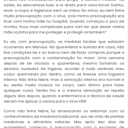
saída, eu descartava tudo e ia direto para casa tomar banho,
lavar a roupa e higienizar bem as mãos. No início, eu nem tinha
muita preocupação com o vírus, pois minha preocupação era
ficar com minha mãe no hospital. Quando começou o pico de
mortes, ficou mais complicado para mim ter que deixar minha
mãe sozinha para me proteger e protegê-la também”.
Eu via, com preocupação, as medidas tardias que estavam
ocorrendo em Manaus. Na quarentena e isolada em casa, não
tive condições de ir ao banco nem de fazer compras, porque a
preocupação com a contaminação foi maior. Uma semana
depois de ter iniciado a quarentena, mesmo tomando os
devidos cuidados de higiene, acordei à noite sentindo meu
corpo queimando por dentro, como se tivesse uma fogueira
interna. Não tinha febre, mas a sensação interna era horrível e
eu sentia muita moleza no corpo, sem ânimo para fazer
qualquer coisa. Sentia frio e a mesma sensação se repetiu
alguns dias depois, quando a enfermeira e a técnica de saúde
vieram me aplicar a vacina para o vírus H1N1.
Como não tinha febre, fui amenizando os sintomas com os
conhecimentos da medicina tradicional; uso de chás de plantas
medicinais e alimentos naturais. Mas após dez dias de
quarentena, começou a preocupação com a escassez de