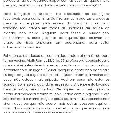
porque ainda carregamos isopor com as vacinas, que é muito
pesado, devido à quantidade de gelox para conservação”.
Esse desgaste e excesso de exposição às condições
favoráveis para contaminação fizeram com que Lusia e outras
pessoas da equipe adoecessem da covid-19. E como o
trabalho era intenso em todas as unidades de saúde da
cidade, não havia ninguém para fazer a substituição.
Posteriormente, duas pessoas da equipe, que estavam no
grupo de risco entraram em quarentena, para evitar
adoecimento também.
Felizmente, os idosos da comunidade não saíram à rua para
tomar vacina. Aleth Ramos Libório, 65, professora aposentada, a
quem visitei antes de entrar em quarentena, conta como estava
enfrentando a situação: “É difícil porque a gente não pode sair.
Eu logo peguei a gripe e melhorei. Quando tomei a vacina em
casa, não estava mais gripada. Aqui em casa não estamos
saindo não, e só sai quando é necessário. A gente está lavando
bem as mãos, tendo cuidado. Se alguém está meio gripado,
então usa máscara e toma muito cuidado com a higiene. Eu até
separei toda a minha louça e disse para minhas sobrinhas não
virem aqui, porque não quero mais outras pessoas aqui em
casa. Nós dispensamos até a secretária, porque ela anda de