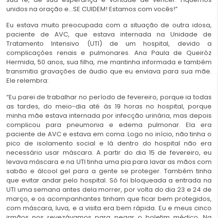
unidos na oração e…SE CUIDEM! Estamos com vocês!”
Eu estava muito preocupada com a situação de outra idosa,
paciente de AVC, que estava internada na Unidade de
Tratamento Intensivo (UTI) de um hospital, devido a
complicações renais e pulmonares. Ana Paula de Queiróz
Hermida, 50 anos, sua filha, me mantinha informada e também
transmitia gravações de áudio que eu enviava para sua mãe.
Ele relembra:
“Eu parei de trabalhar no período de fevereiro, porque ia todas
as tardes, do meio-dia até às 19 horas no hospital, porque
minha mãe estava internada por infecção urinária, mas depois
complicou para pneumonia e edema pulmonar. Ela era
paciente de AVC e estava em coma. Logo no início, não tinha o
pico de isolamento social e lá dentro do hospital não era
necessário usar máscara. A partir do dia 15 de fevereiro, eu
levava máscara e na UTI tinha uma pia para lavar as mãos com
sabão e álcool gel para a gente se proteger. Também tinha
que evitar andar pelo hospital. Só foi bloqueada a entrada na
UTI uma semana antes dela morrer, por volta do dia 23 e 24 de
março, e os acompanhantes tinham que ficar bem protegidos,
com máscara, luva, e a visita era bem rápida. Eu e meus cinco
irmãos nos revezávamos para pegar o boletim médico. Na