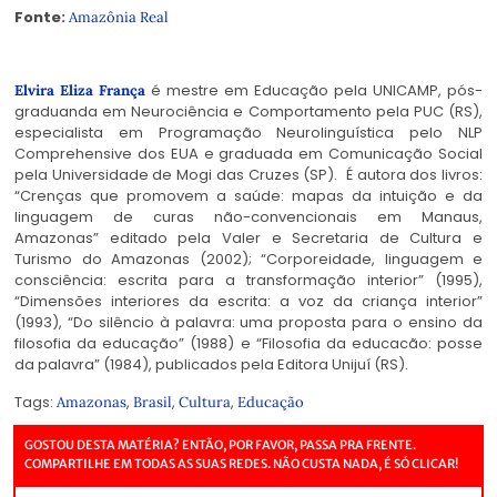
Fonte:
Amazônia Real
é mestre em Educação pela UNICAMP, pós-
Elvira Eliza França
graduanda em Neurociência e Comportamento pela PUC (RS),
especialista em Programação Neurolinguística pelo NLP
Comprehensive dos EUA e graduada em Comunicação Social
pela Universidade de Mogi das Cruzes (SP). É autora dos livros:
“Crenças que promovem a saúde: mapas da intuição e da
linguagem de curas não-convencionais em Manaus,
Amazonas” editado pela Valer e Secretaria de Cultura e
Turismo do Amazonas (2002); “Corporeidade, linguagem e
consciência: escrita para a transformação interior” (1995),
“Dimensões interiores da escrita: a voz da criança interior”
(1993), “Do silêncio à palavra: uma proposta para o ensino da
filosofia da educação” (1988) e “Filosofia da educacão: posse
da palavra” (1984), publicados pela Editora Unijuí (RS).
Tags:
,
,
,
Amazonas
Brasil
Cultura
Educação
GOSTOU DESTA MATÉRIA? ENTÃO, POR FAVOR, PASSA PRA FRENTE.
COMPARTILHE EM TODAS AS SUAS REDES. NÃO CUSTA NADA, É SÓ CLICAR!