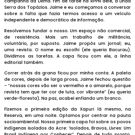
campanha da Dilma. Fim de tarde na RPPN dele, a Linda
Serra dos Topázios. Jaime e eu começamos a conversar
sobre a falta que fazia termos acesso a um veículo
independente e democrático de informação.
Resolvemos fundar o nosso. Um espaço não comercial,
de resistência. Mais um trabalho de militância,
voluntário, por suposto. Jaime propôs um jornal; eu,
uma revista. O nome eu escolhi (ele queria Bacurau).
Dividimos as tarefas. A capa ficou com ele, a linha
editorial também.
Correr atrás da grana ficou por minha conta. A paleta
de cores, depois de larga prosa, Jaime fechou questão
– “nossas cores vão ser o vermelho e o amarelo, porque
revista tem que ter cor de luta, cor vibrante” (eu queria
verde-floresta). Na paz, acabei enfiando um branco.
Fizemos a primeira edição da Xapuri lá mesmo, na
Reserva, em uma noite. Optamos por centrar na pauta
socioambiental. Nossa primeira capa foi sobre os povos
indígenas isolados do Acre: ‘Isolados, Bravos, Livres: Um
Brasil Indígena por Conhecer”. Depois de tudo pronto,