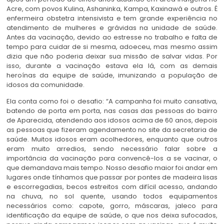
Acre, com povos Kulina, Ashaninka, Kampa, Kaxinawá e outros. É
enfermeira obstetra intensivista e tem grande experiência no
atendimento de mulheres e grávidas na unidade de saúde.
Antes da vacinação, devido ao estresse no trabalho e falta de
tempo para cuidar de si mesma, adoeceu, mas mesmo assim
dizia que não poderia deixar sua missão de salvar vidas. Por
isso, durante a vacinação estava ela lá, com as demais
heroínas da equipe de saúde, imunizando a população de
idosos da comunidade.
Ela conta como foi o desafio: “A campanha foi muito cansativa,
batendo de porta em porta, nas casas das pessoas do bairro
de Aparecida, atendendo aos idosos acima de 60 anos, depois
as pessoas que fizeram agendamento no site da secretaria de
saúde. Muitos idosos eram acolhedores, enquanto que outros
eram muito arredios, sendo necessário falar sobre a
importância da vacinação para convencê-los a se vacinar, o
que demandava mais tempo. Nosso desafio maior foi andar em
lugares onde tínhamos que passar por pontes de madeira lisas
e escorregadias, becos estreitos com difícil acesso, andando
na chuva, no sol quente, usando todos equipamentos
necessários como: capote, gorro, máscaras, jaleco para
identificação da equipe de saúde, o que nos deixa sufocados,