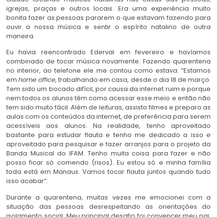
igrejas, praças e outros locais. Era uma experiência muito
bonita fazer as pessoas pararem o que estavam fazendo para
ouvir a nossa música e sentir o espírito natalino de outra
maneira.
Eu havia reencontrado Ederval em fevereiro e havíamos
combinado de tocar música novamente. Fazendo quarentena
no interior, ao telefone ele me contou como estava: “Estamos
em
home office
, trabalhando em casa, desde o dia 18 de março.
Tem sido um bocado difícil, por causa da internet ruim e porque
nem todos os alunos têm como acessar esse meio e então não
tem sido muito fácil. Além de leituras, assisto filmes e preparo as
aulas com os conteúdos da internet, de preferência para serem
acessíveis aos alunos. Na realidade, tenho aproveitado
bastante para estudar flauta e tenho me dedicado a isso e
aproveitado para pesquisar e fazer arranjos para o projeto da
Banda Musical do IFAM. Tenho muita coisa para fazer e não
posso ficar só comendo (risos). Eu estou só e minha família
toda está em Manaus. Vamos tocar flauta juntos quando tudo
isso acabar”.
Durante a quarentena, muitas vezes me emocionei com a
situação das pessoas desrespeitando as orientações do
isolamento social. Meu principal desafio foi convencer meu pai,