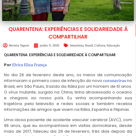
QUARENTENA: EXPERIÊNCIAS E SOLIDARIEDADE À
COMPARTILHAR
,
,
,
Revista Xapuri
junho 9, 2020
Amazônia
Brasil
Cultura
Educação
QUARENTENA: EXPERIÊNCIAS E SOLIDARIEDADE À COMPARTILHAR
Por
Elvira Eliza França
No dia 26 de fevereiro deste ano, os meios de comunicação
informaram o primeiro caso de infecção do novo
no
coronavírus
Brasil, em São Paulo, trazido da Itália por um homem de 61 anos.
O vírus mutante, surgido na China, tinha atravessado o oceano
e chegava ao nosso país. Eu vinha acompanhando sua
trajetória pela televisão e redes sociais e também recebia
informações de amigos que vivem na Itália, Espanha e Filipinas.
Uma idosa paciente de acidente vascular cerebral (AVC), com
96 anos, que eu acompanhava em visitas domiciliares, desde
maio de 2017, faleceu dia 29 de fevereiro, três dias depois da