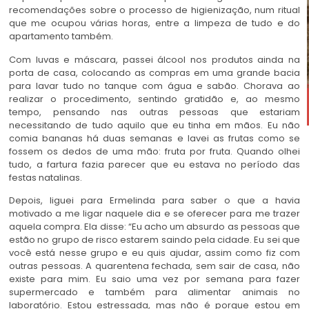
recomendações sobre o processo de higienização, num ritual
que me ocupou várias horas, entre a limpeza de tudo e do
apartamento também.
Com luvas e máscara, passei álcool nos produtos ainda na
porta de casa, colocando as compras em uma grande bacia
para lavar tudo no tanque com água e sabão. Chorava ao
realizar o procedimento, sentindo gratidão e, ao mesmo
tempo, pensando nas outras pessoas que estariam
necessitando de tudo aquilo que eu tinha em mãos. Eu não
comia bananas há duas semanas e lavei as frutas como se
fossem os dedos de uma mão: fruta por fruta. Quando olhei
tudo, a fartura fazia parecer que eu estava no período das
festas natalinas.
Depois, liguei para Ermelinda para saber o que a havia
motivado a me ligar naquele dia e se oferecer para me trazer
aquela compra. Ela disse: “Eu acho um absurdo as pessoas que
estão no grupo de risco estarem saindo pela cidade. Eu sei que
você está nesse grupo e eu quis ajudar, assim como fiz com
outras pessoas. A quarentena fechada, sem sair de casa, não
existe para mim. Eu saio uma vez por semana para fazer
supermercado e também para alimentar animais no
laboratório. Estou estressada, mas não é porque estou em