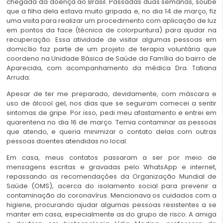
chegada da doença ao Brasil. Passadas duas semanas, soube
que a filha dela estava muito gripada e, no dia 14 de março, fiz
uma visita para realizar um procedimento com aplicação de luz
em pontos da face (técnica de colorpuntura) para ajudar na
recuperação. Essa atividade de visitar algumas pessoas em
domicílio faz parte de um projeto de terapia voluntária que
coordeno na Unidade Básica de Saúde da Família do bairro de
Aparecida, com acompanhamento da médica Dra. Tatiana
Arruda.
Apesar de ter me preparado, devidamente, com máscara e
uso de álcool gel, nos dias que se seguiram comecei a sentir
sintomas de gripe. Por isso, pedi meu afastamento e entrei em
quarentena no dia 16 de março. Temia contaminar as pessoas
que atendo, e queria minimizar o contato delas com outras
pessoas doentes atendidas no local.
Em casa, meus contatos passaram a ser por meio de
mensagens escritas e gravadas pelo WhatsApp e internet,
repassando as recomendações da Organização Mundial de
Saúde (OMS), acerca do isolamento social para prevenir a
contaminação do coronavírus. Mencionava os cuidados com a
higiene, procurando ajudar algumas pessoas resistentes a se
manter em casa, especialmente as do grupo de risco. A amiga