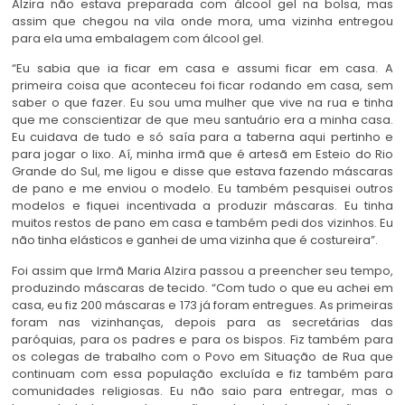
Alzira não estava preparada com álcool gel na bolsa, mas
assim que chegou na vila onde mora, uma vizinha entregou
para ela uma embalagem com álcool gel.
“Eu sabia que ia ficar em casa e assumi ficar em casa. A
primeira coisa que aconteceu foi ficar rodando em casa, sem
saber o que fazer. Eu sou uma mulher que vive na rua e tinha
que me conscientizar de que meu santuário era a minha casa.
Eu cuidava de tudo e só saía para a taberna aqui pertinho e
para jogar o lixo. Aí, minha irmã que é artesã em Esteio do Rio
Grande do Sul, me ligou e disse que estava fazendo máscaras
de pano e me enviou o modelo. Eu também pesquisei outros
modelos e fiquei incentivada a produzir máscaras. Eu tinha
muitos restos de pano em casa e também pedi dos vizinhos. Eu
não tinha elásticos e ganhei de uma vizinha que é costureira”.
Foi assim que Irmã Maria Alzira passou a preencher seu tempo,
produzindo máscaras de tecido. “Com tudo o que eu achei em
casa, eu fiz 200 máscaras e 173 já foram entregues. As primeiras
foram nas vizinhanças, depois para as secretárias das
paróquias, para os padres e para os bispos. Fiz também para
os colegas de trabalho com o Povo em Situação de Rua que
continuam com essa população excluída e fiz também para
comunidades religiosas. Eu não saio para entregar, mas o