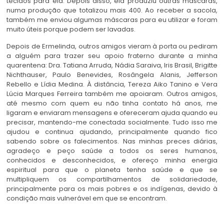
tecidos para ela. Depois disso, ela produziu outras máscaras,
numa produção que totalizou mais 400. Ao receber a sacola,
também me enviou algumas máscaras para eu utilizar e foram
muito úteis porque podem ser lavadas.
Depois de Ermelinda, outros amigos vieram à porta ou pediram
a alguém para trazer seu apoio fraterno durante a minha
quarentena: Dra. Tatiana Arruda, Nádia Saraiva, Iris Brasil, Brigitte
Nichthauser, Paulo Benevides, Rosângela Alanis, Jefferson
Rebello e Lídia Medina. À distância, Tereza Aiko Tanino e Vera
Lúcia Marques Ferreira também me apoiaram. Outros amigos,
até mesmo com quem eu não tinha contato há anos, me
ligaram e enviaram mensagens e ofereceram ajuda quando eu
precisar, mantendo-me conectada socialmente. Tudo isso me
ajudou e continua ajudando, principalmente quando fico
sabendo sobre os falecimentos. Nas minhas preces diárias,
agradeço e peço saúde a todos os seres humanos,
conhecidos e desconhecidos, e ofereço minha energia
espiritual para que o planeta tenha saúde e que se
multipliquem os compartilhamentos de solidariedade,
principalmente para os mais pobres e os indígenas, devido à
condição mais vulnerável em que se encontram.