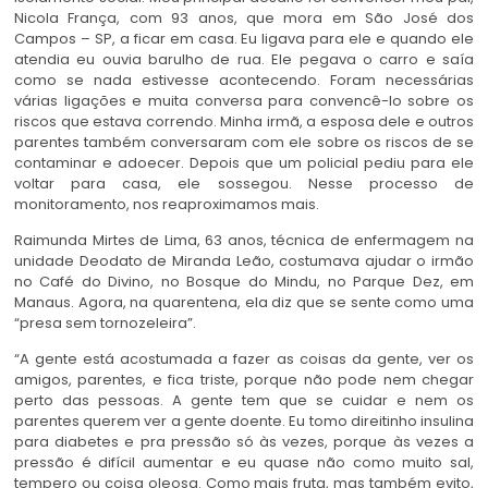
Nicola França, com 93 anos, que mora em São José dos
Campos – SP, a ficar em casa. Eu ligava para ele e quando ele
atendia eu ouvia barulho de rua. Ele pegava o carro e saía
como se nada estivesse acontecendo. Foram necessárias
várias ligações e muita conversa para convencê-lo sobre os
riscos que estava correndo. Minha irmã, a esposa dele e outros
parentes também conversaram com ele sobre os riscos de se
contaminar e adoecer. Depois que um policial pediu para ele
voltar para casa, ele sossegou. Nesse processo de
monitoramento, nos reaproximamos mais.
Raimunda Mirtes de Lima, 63 anos, técnica de enfermagem na
unidade Deodato de Miranda Leão, costumava ajudar o irmão
no Café do Divino, no Bosque do Mindu, no Parque Dez, em
Manaus. Agora, na quarentena, ela diz que se sente como uma
“presa sem tornozeleira”.
“A gente está acostumada a fazer as coisas da gente, ver os
amigos, parentes, e fica triste, porque não pode nem chegar
perto das pessoas. A gente tem que se cuidar e nem os
parentes querem ver a gente doente. Eu tomo direitinho insulina
para diabetes e pra pressão só às vezes, porque às vezes a
pressão é difícil aumentar e eu quase não como muito sal,
tempero ou coisa oleosa. Como mais fruta, mas também evito,