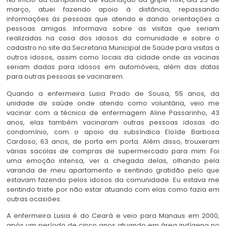
março, atuei fazendo apoio à distância, repassando
informações às pessoas que atendo e dando orientações a
pessoas amigas. Informava sobre as visitas que seriam
realizadas na casa dos idosos da comunidade e sobre o
cadastro no site da Secretaria Municipal de Saúde para visitas a
outros idosos, assim como locais da cidade onde as vacinas
seriam dadas para idosos em automóveis, além das datas
para outras pessoas se vacinarem.
Quando a enfermeira Lusia Prado de Sousa, 55 anos, da
unidade de saúde onde atendo como voluntária, veio me
vacinar com a técnica de enfermagem Aline Passarinho, 43
anos, elas também vacinaram outras pessoas idosas do
condomínio, com o apoio da subsíndica Eloíde Barbosa
Cardoso, 63 anos, de porta em porta. Além disso, trouxeram
várias sacolas de compras de supermercado para mim. Foi
uma emoção intensa, ver a chegada delas, olhando pela
varanda de meu apartamento e sentindo gratidão pelo que
estavam fazendo pelos idosos da comunidade. Eu estava me
sentindo triste por não estar atuando com elas como fazia em
outras ocasiões.
A enfermeira Lusia é do Ceará e veio para Manaus em 2000,
após um período de cinco anos atuando em área indígena no