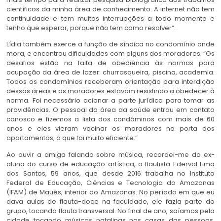
científicos da minha área de conhecimento. A internet não tem
continuidade e tem muitas interrupções a todo momento e
tenho que esperar, porque não tem como resolver”.
Lídia também exerce a função de síndica no condomínio onde
mora, e encontrou dificuldades com alguns dos moradores. “Os
desafios estão na falta de obediência às normas para
ocupação da área de lazer: churrasqueira, piscina, academia.
Todos os condomínios receberam orientação para interdição
dessas áreas e os moradores estavam resistindo a obedecer à
norma. Foi necessário acionar a parte jurídica para tomar as
providências. O pessoal da área da saúde entrou em contato
conosco e fizemos a lista dos condôminos com mais de 60
anos e eles vieram vacinar os moradores na porta dos
apartamentos, o que foi muito eficiente.”
Ao ouvir a amiga falando sobre música, recordei-me do ex-
aluno do curso de educação artística, o flautista Ederval Lima
dos Santos, 59 anos, que desde 2016 trabalha no Instituto
Federal de Educação, Ciências e Tecnologia do Amazonas
(IFAM) de Maués, interior do Amazonas. No período em que eu
dava aulas de flauta-doce na faculdade, ele fazia parte do
grupo, tocando flauta transversal. No final de ano, saíamos pela
cidade tocando músicas natalinas nas casas das pessoas,