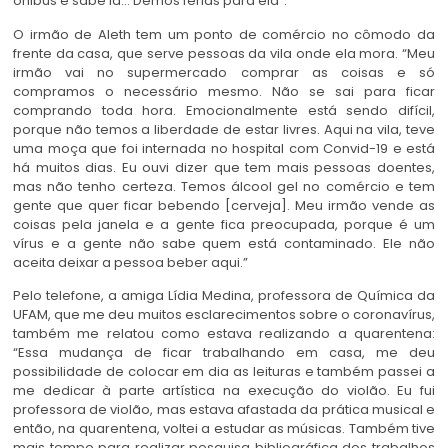
ônibus e sabe lá… Demos férias para ela”.
O irmão de Aleth tem um ponto de comércio no cômodo da
frente da casa, que serve pessoas da vila onde ela mora. “Meu
irmão vai no supermercado comprar as coisas e só
compramos o necessário mesmo. Não se sai para ficar
comprando toda hora. Emocionalmente está sendo difícil,
porque não temos a liberdade de estar livres. Aqui na vila, teve
uma moça que foi internada no hospital com Convid-19 e está
há muitos dias. Eu ouvi dizer que tem mais pessoas doentes,
mas não tenho certeza. Temos álcool gel no comércio e tem
gente que quer ficar bebendo [cerveja]. Meu irmão vende as
coisas pela janela e a gente fica preocupada, porque é um
vírus e a gente não sabe quem está contaminado. Ele não
aceita deixar a pessoa beber aqui.”
Pelo telefone, a amiga Lídia Medina, professora de Química da
UFAM, que me deu muitos esclarecimentos sobre o coronavírus,
também me relatou como estava realizando a quarentena:
“Essa mudança de ficar trabalhando em casa, me deu
possibilidade de colocar em dia as leituras e também passei a
me dedicar à parte artística na execução do violão. Eu fui
professora de violão, mas estava afastada da prática musical e
então, na quarentena, voltei a estudar as músicas. Também tive
mais tempo para realizar pesquisa bibliográfica dos trabalhos