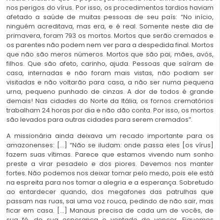
nos perigos do vírus. Por isso, os procedimentos tardios haviam
afetado a saúde de muitas pessoas de seu país: “No início,
ninguém acreditava, mas era, e é real. Somente neste dia de
primavera, foram 793 os mortos. Mortos que serão cremados e
os parentes não podem nem ver para a despedida final. Mortos
que não são meros números. Mortos que são pai, mães, avós,
filhos. Que são afeto, carinho, ajuda. Pessoas que saíram de
casa, internadas e não foram mais vistas, não podiam ser
visitadas e não voltarão para casa, a não ser numa pequena
urna, pequeno punhado de cinzas. A dor de todos é grande
demais! Nas cidades do Norte da Itália, os fornos crematórios
trabalham 24 horas por dia e não dão conta. Por isso, os mortos
são levados para outras cidades para serem cremados”.
A missionária ainda deixava um recado importante para os
amazonenses: […] “Não se iludam: onde passa eles [os vírus]
fazem suas vítimas. Parece que estamos vivendo num sonho
preste a virar pesadelo e dos piores. Devemos nos manter
fortes. Não podemos nos deixar tomar pelo medo, pois ele está
na espreita para nos tomar a alegria e a esperança. Sobretudo
ao entardecer quando, dos megafones das patrulhas que
passam nas ruas, sai uma voz rouca, pedindo de não sair, mas
ficar em casa. […] Manaus precisa de cada um de vocês, de
sua fé, de sua esperança e vontade de vencer. Fiquemos