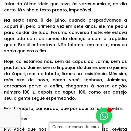
falar da ótima ideia que teve, às vezes sumia e, no dia
certo, lá vinha o texto pronto, impecável.
Na sexta-feira, 9 de julho, quando preparávamos a
Xapuri 81, pela primeira vez em sete anos, ele me pediu
para cuidar de tudo. Foi uma conversa triste, ele estava
agoniado com os rumos da doença e com a tragédia
que o Brasil enfrentava. Não falamos em morte, mas eu
sabia que era o fim.
Hoje, cá estamos nós, sem as capas do Jaime, sem as
pautas do Jaime, sem o linguajar do Jaime, sem o jaimês
da Xapuri, mas na labuta, firmes na resistência. Mês sim,
mês sim de novo, como você sonhava, Jaiminho,
carcamos porva e, enfim, chegamos à nossa edição
número 100. E, depois da Xapuri 100, como era desejo
seu, a gente segue esperneando.
Fica tranquilo, camarada, que por aqui tá tudo direitim.
Zezé Weiss
Gerenciar consentimento
P.S. Você que nos lê pode fortalecer nossa Revista