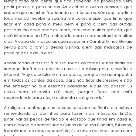
tempo todo tem gente que fica sabendo da produção vem
pedir para si e para outros. As vizinhas e outras pessoas, que
sabem que eu estou fabricando as máscaras, vêm aqui pedir e
todo mundo recebe a sua. Eu me conscientizei que tinha que
ficar em casa para o meu bem e para o bem das outras
pessoas. No beco onde eu moro, tem uma mulher grávida, que
está internada na UTI e entubada com o coronavírus há muitos
dias. A caixa de máscaras que recebi em Cambuí Minas Gerais
serviu para a família dessa vizinha, além das máscaras de
pano que fiz e dei a eles”.
Acostumada a assistir à missa todas as tardes e nos finais de
semana, Irmã Alzira passou a assistir à missa pela televisão e
internet. “Hoje, o celular é uma riqueza, porque me acompanha
em todos os cantos da casa, para não ficar depressiva e não
me entregar no que estamos passando e que vai passar. Eu
estou sem resposta até hoje, porque Deus não está
respondendo para nós, e o planeta está gritando”.
A religiosa contou que os tecidos estavam no final e ela estava
remendando os paninhos para fazer mais máscaras. Então,
juntei várias peças de tecido e elástico que tinha em casa e,
com o apoio do senhor João Carlos de Souza Pinheiro, 54 anos,
trabalhador de meu condomínio, fiz o envio de uma sacola com