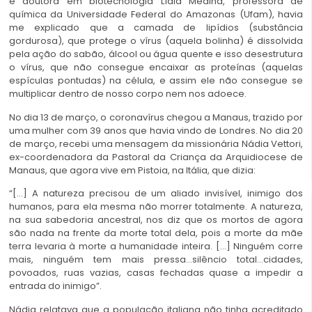
e doutora em biotecnologia Lídia Medina, professora de
química da Universidade Federal do Amazonas (Ufam), havia
me explicado que a camada de lipídios (substância
gordurosa), que protege o vírus (aquela bolinha) é dissolvida
pela ação do sabão, álcool ou água quente e isso desestrutura
o vírus, que não consegue encaixar as proteínas (aquelas
espículas pontudas) na célula, e assim ele não consegue se
multiplicar dentro de nosso corpo nem nos adoece.
No dia 13 de março, o coronavírus chegou a Manaus, trazido por
uma mulher com 39 anos que havia vindo de Londres. No dia 20
de março, recebi uma mensagem da missionária Nádia Vettori,
ex-coordenadora da Pastoral da Criança da Arquidiocese de
Manaus, que agora vive em Pistoia, na Itália, que dizia:
“[…] A natureza precisou de um aliado invisível, inimigo dos
humanos, para ela mesma não morrer totalmente. A natureza,
na sua sabedoria ancestral, nos diz que os mortos de agora
são nada na frente da morte total dela, pois a morte da mãe
terra levaria à morte a humanidade inteira. […] Ninguém corre
mais, ninguém tem mais pressa…silêncio total…cidades,
povoados, ruas vazias, casas fechadas quase a impedir a
entrada do inimigo”.
Nádia relatava que a população italiana não tinha acreditado