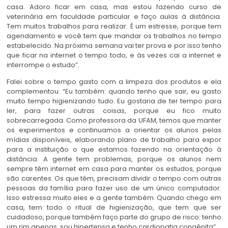
casa. Adoro ficar em casa, mas estou fazendo curso de
veterinária em faculdade particular e faço aulas à distância.
Tem muitos trabalhos para realizar. É um estresse, porque tem
agendamento e você tem que mandar os trabalhos no tempo
estabelecido. Na próxima semana vai ter prova e por isso tenho
que ficar na internet o tempo todo, e às vezes cai a internet e
interrompe o estudo”.
Falei sobre o tempo gasto com a limpeza dos produtos e ela
complementou: “Eu também: quando tenho que sair, eu gasto
muito tempo higienizando tudo. Eu gostaria de ter tempo para
ler, para fazer outras coisas, porque eu fico muito
sobrecarregada. Como professora da UFAM, temos que manter
os experimentos e continuamos a orientar os alunos pelas
mídias disponíveis, elaborando plano de trabalho para expor
para a instituição o que estamos fazendo na orientação à
distância. A gente tem problemas, porque os alunos nem
sempre têm internet em casa para manter os estudos, porque
são carentes. Os que têm, precisam dividir o tempo com outras
pessoas da família para fazer uso de um único computador.
Isso estressa muito eles e a gente também. Quando chego em
casa, tem todo o ritual de higienização, que tem que ser
cuidadoso, porque também faço parte do grupo de risco: tenho
um rim apenas, sou hipertensa e tenho cardiopatia congênita”.