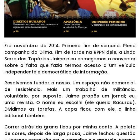
Era novembro de 2014. Primeiro fim de semana. Plena
campanha da Dilma. Fim de tarde na RPPN dele, a Linda
Serra dos Topázios. Jaime e eu começamos a conversar
sobre a falta que fazia termos acesso a um veículo
independente e democrático de informação.
Resolvemos fundar o nosso. Um espaço não comercial,
de resistência. Mais um trabalho de militância,
voluntário, por suposto. Jaime propôs um jornal; eu,
uma revista. O nome eu escolhi (ele queria Bacurau).
Dividimos as tarefas. A capa ficou com ele, a linha
editorial também.
Correr atrás da grana ficou por minha conta. A paleta
de cores, depois de larga prosa, Jaime fechou questão
– “nossas cores vão ser o vermelho e o amarelo, porque