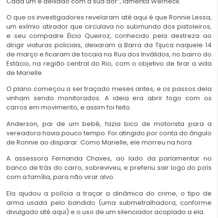
Cada um é deixado com a sua dor”, lamenta Werneck.
O que os investigadores revelaram até aqui é que Ronnie Lessa,
um exímio atirador que circulava no submundo dos pistoleiros,
e seu compadre Élcio Queiroz, conhecido pela destreza ao
dirigir viaturas policiais, deixaram a Barra da Tijuca naquele 14
de março e ficaram de tocaia na Rua dos Inválidos, no bairro do
Estácio, na região central do Rio, com o objetivo de tirar a vida
de Marielle.
O plano começou a ser traçado meses antes, e os passos dela
vinham sendo monitorados. A ideia era abrir fogo com os
carros em movimento, e assim foi feito.
Anderson, pai de um bebê, fazia bico de motorista para a
vereadora havia pouco tempo. Foi atingido por conta do ângulo
de Ronnie ao disparar. Como Marielle, ele morreu na hora.
A assessora Fernanda Chaves, ao lado da parlamentar no
banco de trás do carro, sobreviveu, e preferiu sair logo do país
com a família, para não virar alvo.
Ela ajudou a polícia a traçar a dinâmica do crime, o tipo de
arma usada pelo bandido (uma submetralhadora, conforme
divulgado até aqui) e o uso de um silenciador acoplado a ela.