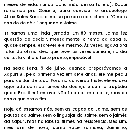
meses de vida, nunca abriu mão dessa tarefa). Daqui
rumamos pra Goiânia, para convidar o arqueólogo
Altair Sales Barbosa, nosso primeiro conselheiro. “O mais
sabido de nóis,” segundo o Jaime.
Trilhamos uma linda jornada. Em 80 meses, Jaime fez
questão de decidir, mensalmente, o tema da capa e,
quase sempre, escrever ele mesmo. Às vezes, ligava pra
falar da ótima ideia que teve, às vezes sumia e, no dia
certo, lá vinha o texto pronto, impecável.
Na sexta-feira, 9 de julho, quando preparávamos a
Xapuri 81, pela primeira vez em sete anos, ele me pediu
para cuidar de tudo. Foi uma conversa triste, ele estava
agoniado com os rumos da doença e com a tragédia
que o Brasil enfrentava. Não falamos em morte, mas eu
sabia que era o fim.
Hoje, cá estamos nós, sem as capas do Jaime, sem as
pautas do Jaime, sem o linguajar do Jaime, sem o jaimês
da Xapuri, mas na labuta, firmes na resistência. Mês sim,
mês sim de novo, como você sonhava, Jaiminho,