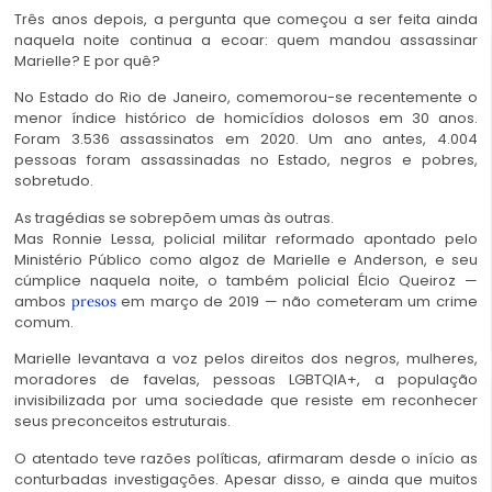
Três anos depois, a pergunta que começou a ser feita ainda
naquela noite continua a ecoar: quem mandou assassinar
Marielle? E por quê?
No Estado do Rio de Janeiro, comemorou-se recentemente o
menor índice histórico de homicídios dolosos em 30 anos.
Foram 3.536 assassinatos em 2020. Um ano antes, 4.004
pessoas foram assassinadas no Estado, negros e pobres,
sobretudo.
As tragédias se sobrepõem umas às outras.
Mas Ronnie Lessa, policial militar reformado apontado pelo
Ministério Público como algoz de Marielle e Anderson, e seu
cúmplice naquela noite, o também policial Élcio Queiroz —
ambos
em março de 2019 — não cometeram um crime
presos
comum.
Marielle levantava a voz pelos direitos dos negros, mulheres,
moradores de favelas, pessoas LGBTQIA+, a população
invisibilizada por uma sociedade que resiste em reconhecer
seus preconceitos estruturais.
O atentado teve razões políticas, afirmaram desde o início as
conturbadas investigações. Apesar disso, e ainda que muitos