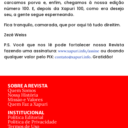
carcamos porva e, enfim, chegamos à nossa edição
número 100. E, depois da Xapuri 100, como era desejo
seu, a gente segue esperneando.
Fica tranquilo, camarada, que por aqui tá tudo direitim.
Zezé Weiss
P.S. Você que nos lê pode fortalecer nossa Revista
fazendo uma assinatura:
ou doando
www.xapuri.info/assine
qualquer valor pelo PIX:
. Gratidão!
contato@xapuri.info
SOBRE A REVISTA
Quem Somos
Nossa História
Missão e Valores
Quem Faz a Xapuri
INSTITUCIONAL
Política Editorial
Política de Privacidade
Termos de Uso