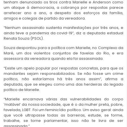
tenham denunciado os tiros contra Marielle e Anderson como
um ataque à democracia, a cobrança por respostas parece
arrefecer ano a ano, a despeito dos esforços da família,
amigos e colegas de partido da vereadora.
“Nenhum assassinato sustenta manifestações por três anos, e
ainda teve a pandemia da covid-19”, diz a deputada estadual
Renata Souza (PSOL).
Souza despontou para a política com Marielle, no Complexo da
Maré, um dos violentos conjuntos de favelas do Rio, e era
assessora da vereadora quando ela foi assassinada.
“Existe um apelo popular por respostas concretas, para que os
mandantes sejam responsabilizados. Se não fosse um crime
político, não estaríamos há três anos assim”, afirma a
deputada, que se elegeu como uma das herdeiras do legado
político de Marielle.
“Marielle encarnava várias das vulnerabilidades do corpo
‘matável’ da nossa sociedade, que é o da mulher preta, pobre,
favelada, LGBT. Foi um feminicídio político. Um aviso geral: ainda
que você ultrapasse todas as barreiras, estude, se forme,
trabalhe, se torne parlamentar, isso não te livra de ser
assassinada.”