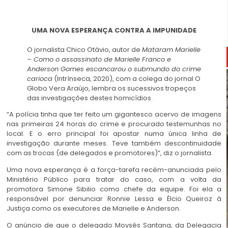
UMA NOVA ESPERANÇA CONTRA A IMPUNIDADE
O jornalista Chico Otávio, autor de
Mataram Marielle
– Como o assassinato de Marielle Franco e
Anderson Gomes escancarou o submundo do crime
carioca
(Intrínseca, 2020), com a colega do jornal O
Globo Vera Araújo, lembra os sucessivos tropeços
das investigações destes homicídios.
“A polícia tinha que ter feito um gigantesco acervo de imagens
nas primeiras 24 horas do crime e procurado testemunhas no
local. E o erro principal foi apostar numa única linha de
investigação durante meses. Teve também descontinuidade
com as trocas (de delegados e promotores)”, diz o jornalista.
Uma nova esperança é a força-tarefa recém-anunciada pelo
Ministério Público para tratar do caso, com a volta da
promotora Simone Sibilio como chefe da equipe. Foi ela a
responsável por denunciar Ronnie Lessa e Élcio Queiroz à
Justiça como os executores de Marielle e Anderson.
O anúncio de que o delegado Moysés Santana, da Delegacia