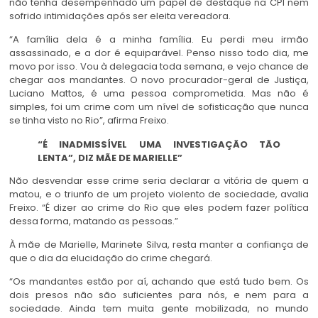
não tenha desempenhado um papel de destaque na CPI nem
sofrido intimidações após ser eleita vereadora.
“A família dela é a minha família. Eu perdi meu irmão
assassinado, e a dor é equiparável. Penso nisso todo dia, me
movo por isso. Vou à delegacia toda semana, e vejo chance de
chegar aos mandantes. O novo procurador-geral de Justiça,
Luciano Mattos, é uma pessoa comprometida. Mas não é
simples, foi um crime com um nível de sofisticação que nunca
se tinha visto no Rio”, afirma Freixo.
“É INADMISSÍVEL UMA INVESTIGAÇÃO TÃO
LENTA”, DIZ MÃE DE MARIELLE”
Não desvendar esse crime seria declarar a vitória de quem a
matou, e o triunfo de um projeto violento de sociedade, avalia
Freixo. “É dizer ao crime do Rio que eles podem fazer política
dessa forma, matando as pessoas.”
À mãe de Marielle, Marinete Silva, resta manter a confiança de
que o dia da elucidação do crime chegará.
“Os mandantes estão por aí, achando que está tudo bem. Os
dois presos não são suficientes para nós, e nem para a
sociedade. Ainda tem muita gente mobilizada, no mundo