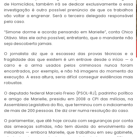
de Homicídios, também irá se dedicar exclusivamente a essa
investigação é outro possível prenúncio de que os trabalhos
vão voltar a engrenar. Será o terceiro delegado responsável
pelo caso.
“Simone dorme e acorda pensando em Marielle”, conta Chico
Otávio. Mas ele acha possível, entretanto, que o mandante não
seja descoberto jamais.
O jornalista diz que a escassez das provas técnicas e a
fragilidade das que existem é um entrave desde o início — o
carro e a arma usados pelos criminosos nunca foram
encontrados, por exemplo, e não há imagens do momento da
execução. A essa altura, seria difícil conseguir evidências mais
robustas.
O deputado federal Marcelo Freixo (PSOL-RJ), padrinho político
e amigo de Marielle, presidiu em 2008 a CPI das milícias, na
Assembleia Legislativa do Rio, que terminou com o indiciamento
de mais de 200 pessoas. Ele diz crer numa resolução do caso.
O parlamentar, que até hoje circula com seguranças por conta
das ameaças sofridas, não tem dúvida do envolvimento de
milicianos — embora Marielle, que trabalhou em seu gabinete,