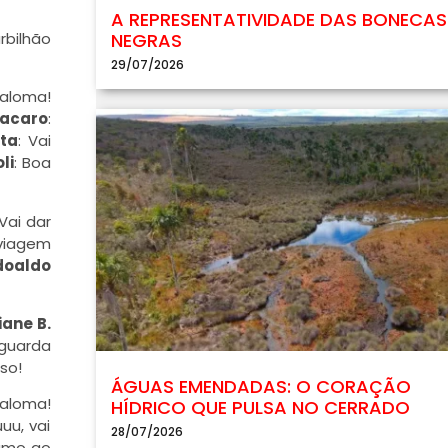
A REPRESENTATIVIDADE DAS BONECAS
rbilhão
NEGRAS
29/07/2026
Paloma!
racaro
:
ta
: Vai
li
: Boa
 Vai dar
 viagem
doaldo
iane B.
 guarda
so!
ÁGUAS EMENDADAS: O CORAÇÃO
Paloma!
HÍDRICO QUE PULSA NO CERRADO
uuu, vai
28/07/2026
rumo ao