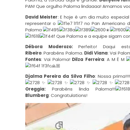
PAN! Que orgulho Paloma lindaaaa! Amamos você
David Meister
: E hoje é um dia muito especi
representar o
no Pan Americano de
Paloma
☀️
Que Paloma e a equipe sigam co
Débora Moderozo:
Perfeito! Daqui es
Ribeiro
:
Parabéns
Paloma.
Didi Viana
: Vai Pal
Fontes
: Vai Paloma!
Dilza
Ferreira
: A M É M
🙏🏼
Djalma Pereira da Silva Filho
: Nossa prima!!!
✨
✨
✨
✨
Oreggia:
Parabéns
linda Paloma!!!
Blumberg
:
Congratulations!