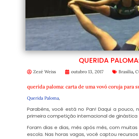
QUERIDA PALOMA
,
Zezé Weiss
outubro 13, 2017
Brasília
C
querida paloma: carta de uma vovó coruja para 
,
Querida Paloma
Parabéns, você está no Pan! Daqui a pouco, n
primeira competição internacional de ginástica 
Foram dias e dias, mês após mês, com muitas 
escola. Nas horas vagas, você captou recurs