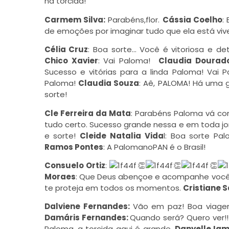
na torcida!
Carmem Silva:
Parabéns
,flor.
Cássia Coelho
:
de emoções por imaginar tudo que ela está vive
Célia Cruz
: Boa sorte… Você é vitoriosa e d
Chico Xavier
: Vai Paloma!
Claudia Dourad
Sucesso e vitórias para a linda Paloma! Vai 
Paloma!
Claudia Souza
: Aê, PALOMA! Há uma 
sorte!
Cle Ferreira da Mata
:
Parabéns
Paloma vá com
tudo certo. Sucesso grande nessa e em toda j
e sorte!
Cleide Natalia Vida
l: Boa sorte Pal
Ramos Pontes
: A PalomanoPAN é o Brasil!
Consuelo Ortiz
:
👏
👏
👏
Moraes
: Que Deus abençoe e acompanhe vocês
te proteja em todos os momentos.
Cristiane S
Dalviene Fernandes:
Vão em paz! Boa viagem.
Damáris Fernandes:
Quando será? Quero ver!!!!
Paloma, a torcida aqui é grande.
Danyelle Ia