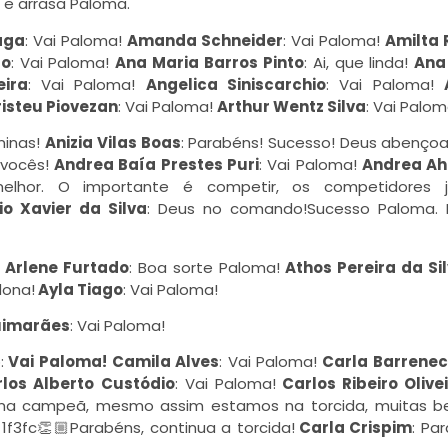
 e arrasa Paloma.
aga
: Vai Paloma!
Amanda Schneider
: Vai Paloma!
Amilta 
to
: Vai Paloma!
Ana Maria Barros Pinto
: Ai, que linda!
Ana
eira
: Vai Paloma!
Angelica Siniscarchio
: Vai Paloma!
risteu Piovezan
: Vai Paloma!
Arthur Wentz Silva
: Vai Palo
ninas!
Anizia Vilas Boas
:
Parabéns! S
ucesso! Deus abençoa
 vocês!
Andrea Baía Prestes Puri
: Vai Paloma!
Andrea A
elhor. O importante é competir, os competidores 
io Xavier da Silva
: Deus no comando!Sucesso Paloma. 
Arlene Furtado
: Boa sorte Paloma!
Athos Pereira da Si
dona!
Ayla Tiago
: Vai Paloma!
uimarães
: Vai Paloma!
:
Vai Paloma! Camila Alves
: Vai Paloma!
Carla Barrene
los Alberto Custódio
: Vai Paloma!
Carlos Ribeiro Olive
ma campeã, mesmo assim estamos na torcida, muitas b
👏🏼
Parabéns, continua a torcida!
Carla Crispim
: Pa