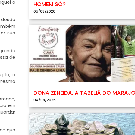
eguei o
HOMEM SÓ?
05/08/2026
– desde
 também
por sua
 grande
essa de
upla, a
e mesmo
DONA ZENEIDA, A TABELIÃ DO MARAJ
semana,
04/08/2026
 dia em
guardar
sso que