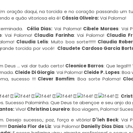
 Em oração daqui, na torcida e no coração passando um tu
ndo e quão vitoriosa ela é!
Cássia Oliveira:
Vai Paloma!
eterminada.
Célia Dias:
Vai Paloma!
Cibele Moraes
: Vai 
o
: Vai Paloma!
Claudia Farinha
: Vai Paloma!
Claudia F
Paloma!
Claudia Lelis
: Muito boa sorte!!!!!!
Claudia Rober
grande torcida por você!
Claudete Cardoso Garcia Borto
 Deus … vai dar tudo certo!
Cleonice Barros
: Que legal!!!
ornada.
Cleide Di Giorgio
: Vai Paloma!
Cleide P. Lopes
: Boa
oma, sucesso !!!
Clever Bomfim
: Boa sorte Paloma!
Clo
👏
👏
👏
👏
👏
👏
Crist
. Sucesso Palominha. Que Deus te abençoe e seu anjo da
antos:
Viva!
Christina Loureiro
:
Boa viagem, Paloma! Suces
 Desejo sucesso,; paz, força e vitória!
D´leh Beck
: Vai 
!!!!
Daniela Flor de Liz
: Vai Paloma!
Danielly Dias Dias
: Uh
mada:
E nossa bailarina virou ginasta profissional e segue 