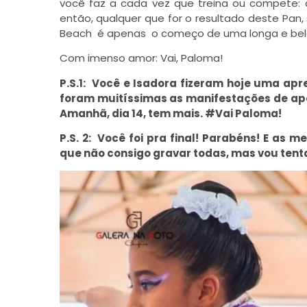
você faz a cada vez que treina ou compete: 
então, qualquer que for o resultado deste Pa
Beach é apenas o começo de uma longa e bela
Com imenso amor: Vai, Paloma!
P.S.1: Você e Isadora fizeram hoje uma apr
foram muitíssimas as manifestações de apoio
Amanhã, dia 14, tem mais. #Vai Paloma!
P.S. 2: Você foi pra final! Parabéns! E a
que não consigo gravar todas, mas vou tenta