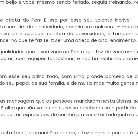
 beijo e você, mesmo sendo feriado, seguia treinando. P
e atleta do Pan! E isso por esse seu talento incrível 
to sem fim de elasticidade, parecia um molusco ! – mas
siliência ante qualquer sombra de adversidade, e também 
cer no que te faz feliz: ser uma atleta de alto rendimento.
e qualidades que levou você ao Pan e que faz de você uma
to duras, com equipes fantásticas, e não há nenhuma prom
om esse seu brilho todo, com uma grande parceira de d
 do seu papai, de sua família, e de muita, mas muita gent
uitas mensagens que as pessoas mandaram nesta última 
 E olha que são votos de sucesso recebidos só a partir do
ar outras expressões de carinho pra você ter tudo junto e 
o esta tarde, e amanhã, e depois, e fazer bonito porque é i