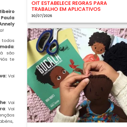
OIT ESTABELECE REGRAS PARA
TRABALHO EM APLICATIVOS
Ribeiro
30/07/2026
 Paula
Annely
ma!
 todos
hmada
:
já são
Nós te
lva:
Vai
che
: Vai
ira
: Vai
ençãos
rabéns,