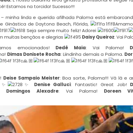
! Estamos na torcida! Sucesso!!!
al – minha linda e querida afilhada Paloma está embarcan
 Ginástica de Daytona Beach, Flórida,
Amamo
Seja sempre muito feliz!
Adorei
m muitas bençãos e alegrias
Daisy Queiroz
: Vai Pa
tamos emocionados!
Dedê Maia
: Vai Paloma!
De
oma!
Dimas Donisete Rocha
: Liindinha demais a Paloma.
Dori
🙏🏼
🙏🏼
🙏🏼
!!
Deise Sampaio Meister
: Boa sorte, Paloma!!! Vá lá e ar
✨
✨
Denise Galluci
: Fantastic! Great Job!
D
Domingos Alexadre
: Vai Paloma!
Doreen Vi