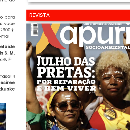
REVISTA
do para
s você
☀️
loma!
laide
s S. M.
🙏🏼
rasa!!!!
esiree
tkuske