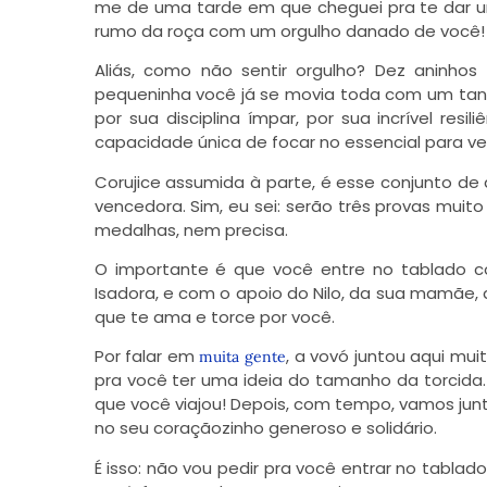
me de uma tarde em que cheguei pra te dar um
rumo da roça com um orgulho danado de você!
Aliás, como não sentir orgulho? Dez aninhos 
pequeninha você já se movia toda com um tan
por sua disciplina ímpar, por sua incrível re
capacidade única de focar no essencial para ven
Corujice assumida à parte, é esse conjunto d
vencedora. Sim, eu sei: serão três provas mui
medalhas, nem precisa.
O importante é que você entre no tablado c
Isadora, e com o apoio do Nilo, da sua mamãe,
que te ama e torce por você.
Por falar em
, a vovó juntou aqui m
muita gente
pra você ter uma ideia do tamanho da torcida.
que você viajou! Depois, com tempo, vamos junt
no seu coraçãozinho generoso e solidário.
É isso: não vou pedir pra você entrar no tablad