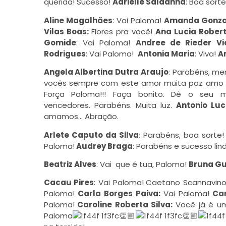
querida! Sucesso!
Adrielle Saldanha
:
Boa sorte
Aline Magalhães
: Vai Paloma!
Amanda Gonz
Vilas Boas:
Flores pra você!
Ana Lucia Rober
Gomide
: Vai Paloma!
Andree de Rieder Vi
Rodrigues
: Vai Paloma!
Antonia Maria
: Viva!
A
Angela Albertina Dutra Araujo
: Parabéns, me
vocês sempre com este amor muita paz amo
Força Paloma!!! Faça bonito. Dê o seu m
vencedores.
Parabéns
. Muita luz.
Antonio Luc
amamos… Abração.
Arlete Caputo da Silva
:
Parabéns
, boa sorte!
Paloma!
Audrey Braga
:
Parabéns
e sucesso lin
Beatriz Alves
: Vai que é tua, Paloma!
Bruna G
Cacau Pires
: Vai Paloma!
Caetano Scannavino
Paloma!
Carla Borges Paiva:
Vai Paloma!
Car
Paloma!
Caroline Roberta Silva:
Você já é u
Paloma
👏🏼
👏🏼