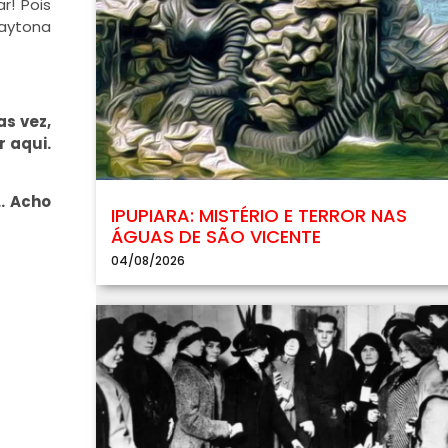
r! Pois
Daytona
as vez,
r aqui.
… Acho
IPUPIARA: MISTÉRIO E TERROR NAS
ÁGUAS DE SÃO VICENTE
04/08/2026