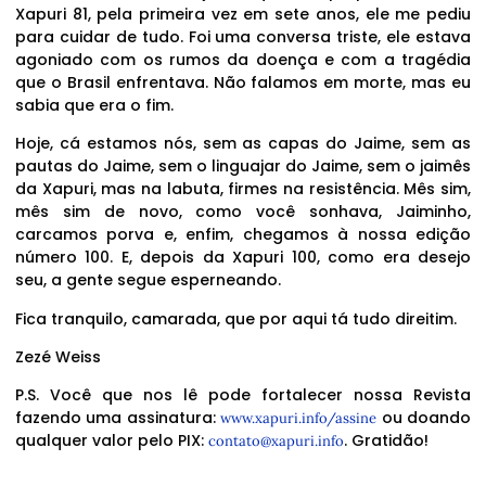
Xapuri 81, pela primeira vez em sete anos, ele me pediu
para cuidar de tudo. Foi uma conversa triste, ele estava
agoniado com os rumos da doença e com a tragédia
que o Brasil enfrentava. Não falamos em morte, mas eu
sabia que era o fim.
Hoje, cá estamos nós, sem as capas do Jaime, sem as
pautas do Jaime, sem o linguajar do Jaime, sem o jaimês
da Xapuri, mas na labuta, firmes na resistência. Mês sim,
mês sim de novo, como você sonhava, Jaiminho,
carcamos porva e, enfim, chegamos à nossa edição
número 100. E, depois da Xapuri 100, como era desejo
seu, a gente segue esperneando.
Fica tranquilo, camarada, que por aqui tá tudo direitim.
Zezé Weiss
P.S. Você que nos lê pode fortalecer nossa Revista
fazendo uma assinatura:
ou doando
www.xapuri.info/assine
qualquer valor pelo PIX:
. Gratidão!
contato@xapuri.info