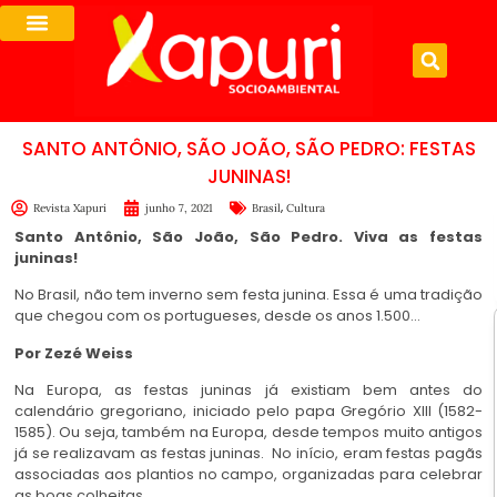
SANTO ANTÔNIO, SÃO JOÃO, SÃO PEDRO: FESTAS
JUNINAS!
,
Revista Xapuri
junho 7, 2021
Brasil
Cultura
Santo Antônio, São João, São Pedro. Viva as festas
juninas!
No Brasil, não tem inverno sem festa junina. Essa é uma tradição
que chegou com os portugueses, desde os anos 1.500…
Por Zezé Weiss
Na Europa, as festas juninas já existiam bem antes do
calendário gregoriano, iniciado pelo papa Gregório XIII (1582-
1585). Ou seja, também na Europa, desde tempos muito antigos
já se realizavam as festas juninas. No início, eram festas pagãs
associadas aos plantios no campo, organizadas para celebrar
as boas colheitas.