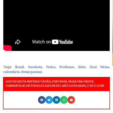
Tags:
,
,
,
,
,
,
Brasil
Nordeste
Pedro
Professor
Sebo
Zezé Weiss
,
calendário
festas juninas
GOSTOU DESTA MATÉRIA? ENTÃO, POR FAVOR, PASSA PRA FRENTE.
COMPARTILHE EM TODAS AS SUAS REDES. NÃO CUSTA NADA, É SÓ CLICAR!