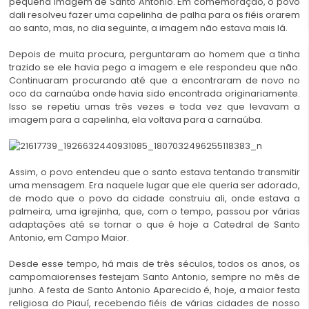
pequena imagem de Santo Antonio. Em comemoração, o povo
dali resolveu fa
zer uma capelinha de palha para os fiéis orarem
ao santo, mas, no dia seguinte, a imagem não estava mais lá.
Depois de muita procura, perguntaram ao homem que a tinha
trazido se ele havia pego a imagem e ele respondeu que não.
Continuaram procurando até que a encontraram de novo no
oco da carnaúba onde havia sido encontrada originariamente.
Isso se repetiu umas três vezes e toda vez que levavam a
imagem para a capelinha, ela voltava para a carnaúba.
Assim, o povo entendeu que o santo estava tentando transmitir
uma mensagem. Era naquele lugar que ele queria ser adorado,
de modo que o povo da cidade construiu ali, onde estava a
palmeira, uma igrejinha, que, com o tempo, passou por várias
adaptações até se tornar o que é hoje a Catedral de Santo
Antonio, em Campo Maior.
Desde esse tempo, há mais de três séculos, todos os anos, os
campomaiorenses festejam Santo Antonio, sempre no mês de
junho. A festa de Santo Antonio Aparecido é, hoje, a maior festa
religiosa do Piauí, recebendo fiéis de várias cidades de nosso