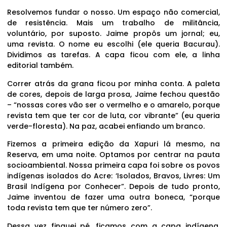
Resolvemos fundar o nosso. Um espaço não comercial,
de resistência. Mais um trabalho de militância,
voluntário, por suposto. Jaime propôs um jornal; eu,
uma revista. O nome eu escolhi (ele queria Bacurau).
Dividimos as tarefas. A capa ficou com ele, a linha
editorial também.
Correr atrás da grana ficou por minha conta. A paleta
de cores, depois de larga prosa, Jaime fechou questão
– “nossas cores vão ser o vermelho e o amarelo, porque
revista tem que ter cor de luta, cor vibrante” (eu queria
verde-floresta). Na paz, acabei enfiando um branco.
Fizemos a primeira edição da Xapuri lá mesmo, na
Reserva, em uma noite. Optamos por centrar na pauta
socioambiental. Nossa primeira capa foi sobre os povos
indígenas isolados do Acre: ‘Isolados, Bravos, Livres: Um
Brasil Indígena por Conhecer”. Depois de tudo pronto,
Jaime inventou de fazer uma outra boneca, “porque
toda revista tem que ter número zero”.
Dessa vez finquei pé, ficamos com a capa indígena.