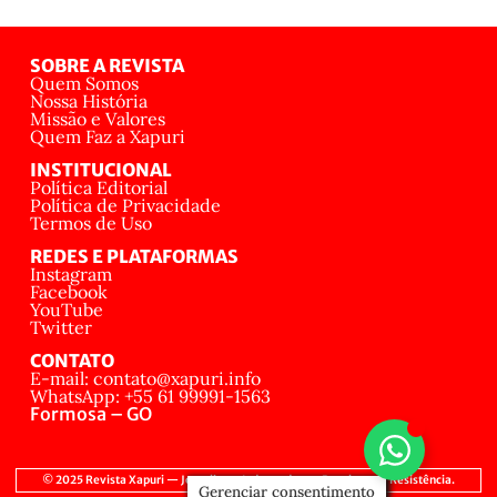
SOBRE A REVISTA
Quem Somos
Nossa História
Missão e Valores
Quem Faz a Xapuri
INSTITUCIONAL
Política Editorial
Política de Privacidade
Termos de Uso
REDES E PLATAFORMAS
Instagram
Facebook
YouTube
Twitter
CONTATO
E-mail: contato@xapuri.info
WhatsApp: +55 61 99991-1563
Formosa – GO
© 2025 Revista Xapuri — Jornalismo Independente, Popular e de Resistência.
Gerenciar consentimento