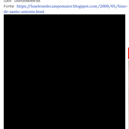
Luta”. usinadeletras.
Fonte:
https://luselenedecampomaior.blogspot.com/2009/05/hino-
de-santo-antonio.html