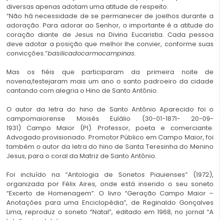
diversas apenas adotam uma atitude de respeito.
“Não há necessidade de se permanecer de joelhos durante a
adoração. Para adorar ao Senhor, o importante é a atitude do
coração diante de Jesus na Divina Eucaristia. Cada pessoa
deve adotar a posição que melhor lhe convier, conforme suas
convicções.”
basilicadocarmocampinas.
Mas os fiéis que participaram da primeira noite de
novena,festejaram mais um ano o santo padroeiro da cidade
cantando com alegria o Hino de Santo Antônio.
O autor da letra do hino de Santo Antônio Aparecido foi o
campomaiorense Moisés Eulálio (30-01-1871- 20-09-
1931) Campo Maior (PI). Professor, poeta e comerciante.
Advogado provisionado. Promotor Público em Campo Maior, foi
também o autor da letra do hino de Santa Teresinha do Menino
Jesus, para o coral da Matriz de Santo Antônio.
Foi incluído na “Antologia de Sonetos Piauienses” (1972),
organizada por Félix Aires, onde está inserido o seu soneto
“Excerto de Homenagem”. O livro “Geração Campo Maior –
Anotações para uma Enciclopédia”, de Reginaldo Gonçalves
Lima, reproduz o soneto “Natal”, editado em 1968, no jornal “A