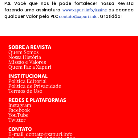
P.S. Você que nos lê pode fortalecer nossa Revista
fazendo uma assinatura:
ou doando
www.xapuri.info/assine
qualquer valor pelo PIX:
. Gratidão!
contato@xapuri.info
SOBRE A REVISTA
Quem Somos
Nossa História
Missão e Valores
Quem Faz a Xapuri
INSTITUCIONAL
Política Editorial
Política de Privacidade
Termos de Uso
REDES E PLATAFORMAS
Instagram
Facebook
YouTube
Twitter
CONTATO
E-mail: contato@xapuri.info