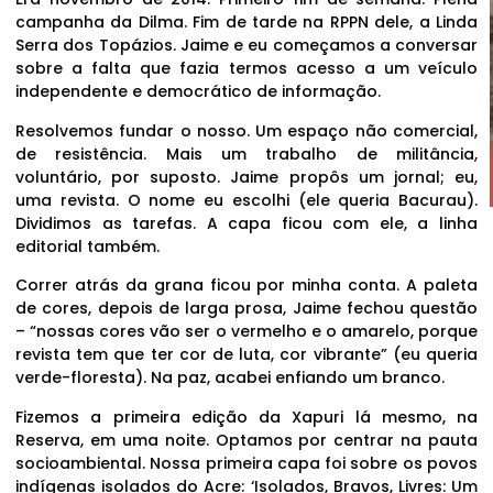
campanha da Dilma. Fim de tarde na RPPN dele, a Linda
Serra dos Topázios. Jaime e eu começamos a conversar
sobre a falta que fazia termos acesso a um veículo
independente e democrático de informação.
Resolvemos fundar o nosso. Um espaço não comercial,
de resistência. Mais um trabalho de militância,
voluntário, por suposto. Jaime propôs um jornal; eu,
uma revista. O nome eu escolhi (ele queria Bacurau).
Dividimos as tarefas. A capa ficou com ele, a linha
editorial também.
Correr atrás da grana ficou por minha conta. A paleta
de cores, depois de larga prosa, Jaime fechou questão
– “nossas cores vão ser o vermelho e o amarelo, porque
revista tem que ter cor de luta, cor vibrante” (eu queria
verde-floresta). Na paz, acabei enfiando um branco.
Fizemos a primeira edição da Xapuri lá mesmo, na
Reserva, em uma noite. Optamos por centrar na pauta
socioambiental. Nossa primeira capa foi sobre os povos
indígenas isolados do Acre: ‘Isolados, Bravos, Livres: Um