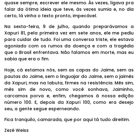
quase sempre, escrever ele mesmo. Às vezes, ligava pra
falar da ótima ideia que teve, às vezes sumia e, no dia
certo, lá vinha o texto pronto, impecável.
Na sexta-feira, 9 de julho, quando preparávamos a
Xapuri 81, pela primeira vez em sete anos, ele me pediu
para cuidar de tudo. Foi uma conversa triste, ele estava
agoniado com os rumos da doença e com a tragédia
que o Brasil enfrentava. Não falamos em morte, mas eu
sabia que era o fim.
Hoje, cá estamos nós, sem as capas do Jaime, sem as
pautas do Jaime, sem o linguajar do Jaime, sem o jaimês
da Xapuri, mas na labuta, firmes na resistência. Mês sim,
mês sim de novo, como você sonhava, Jaiminho,
carcamos porva e, enfim, chegamos à nossa edição
número 100. E, depois da Xapuri 100, como era desejo
seu, a gente segue esperneando.
Fica tranquilo, camarada, que por aqui tá tudo direitim.
Zezé Weiss