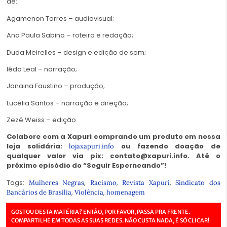
de:
Agamenon Torres – audiovisual;
Ana Paula Sabino – roteiro e redação;
Duda Meirelles – design e edição de som;
Iêda Leal – narração;
Janaina Faustino – produção;
Lucélia Santos – narração e direção;
Zezé Weiss – edição.
Colabore com a Xapuri comprando um produto em nossa
loja solidária:
ou fazendo doação de
lojaxapuri.info
qualquer valor via pix: contato@xapuri.info. Até o
próximo episódio do “Seguir Esperneando”!
Tags:
,
,
,
Mulheres Negras
Racismo
Revista Xapuri
Sindicato dos
,
,
Bancários de Brasília
Violência
homenagem
GOSTOU DESTA MATÉRIA? ENTÃO, POR FAVOR, PASSA PRA FRENTE.
COMPARTILHE EM TODAS AS SUAS REDES. NÃO CUSTA NADA, É SÓ CLICAR!