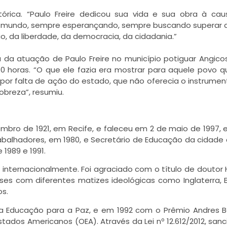
órica. “Paulo Freire dedicou sua vida e sua obra à ca
do mundo, sempre esperançando, sempre buscando superar a
, da liberdade, da democracia, da cidadania.”
 da atuação de Paulo Freire no município potiguar Angico
0 horas. “O que ele fazia era mostrar para aquele povo q
r falta de ação do estado, que não oferecia o instrumen
obreza”, resumiu.
embro de 1921, em Recife, e faleceu em 2 de maio de 1997,
rabalhadores, em 1980, e Secretário de Educação da cidade
 1989 e 1991.
internacionalmente. Foi agraciado com o título de doutor 
ses com diferentes matizes ideológicas como Inglaterra, B
os.
a Educação para a Paz, e em 1992 com o Prêmio Andres B
ados Americanos (OEA). Através da Lei nº 12.612/2012, san