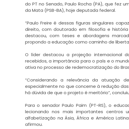
do PT no Senado, Paulo Rocha (PA), que fez u
da Mata (PSB-BA), hoje deputada federal.
“Paulo Freire é dessas figuras singulares ca
direito, com doutorado em filosofia e histó
destacou, com teses e abordagens marcada
propondo a educação como caminho de libertaç
O líder destacou a projeção internacional d
recebidos, a importância para o país e o mun
ativa no processo de redemocratização do Brasil,
“Considerando a relevância da atuação de
especialmente no que concerne à redução das 
há dúvida de que o projeto é meritório”, conclui
Para o senador Paulo Paim (PT-RS), o educ
lecionando nos mais importantes centros un
alfabetização na Ásia, África e América Latin
afirmou.