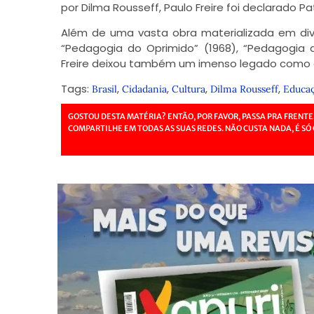
por Dilma Rousseff, Paulo Freire foi declarado Pa
Além de uma vasta obra materializada em dive
“Pedagogia do Oprimido” (1968), “Pedagogia 
Freire deixou também um imenso legado como
Tags:
,
,
,
,
Brasil
Cidadania
Cultura
Dilma Rousseff
Educa
GOSTOU DESTA MATÉRIA? ENTÃO, POR FAVOR, PASSA PRA FRENTE
COMPARTILHE EM TODAS AS SUAS REDES. NÃO CUSTA NADA, É SÓ 