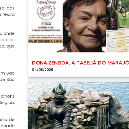
usa dos
 feiura
s, onde
ue eles
to, que
DONA ZENEIDA, A TABELIÃ DO MARAJ
04/08/2026
 em São
 de São
Honoris
élgica,
ello de
cionada