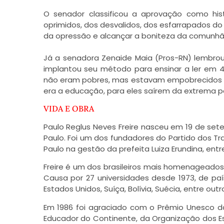
O senador classificou a aprovação como hist
oprimidos, dos desvalidos, dos esfarrapados 
da opressão e alcançar a boniteza da comunhão
Já a senadora Zenaide Maia (Pros-RN) lembrou
implantou seu método para ensinar a ler em 4
não eram pobres, mas estavam empobrecidos po
era a educação, para eles saírem da extrema p
VIDA E OBRA
Paulo Reglus Neves Freire nasceu em 19 de set
Paulo. Foi um dos fundadores do Partido dos T
Paulo na gestão da prefeita Luiza Erundina, entre
Freire é um dos brasileiros mais homenageados 
Causa por 27 universidades desde 1973, de paí
Estados Unidos, Suíça, Bolívia, Suécia, entre outr
Em 1986 foi agraciado com o Prêmio Unesco d
Educador do Continente, da Organização dos Est