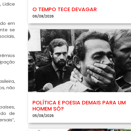
 Lídice
O TEMPO TECE DEVAGAR
06/08/2026
uado em
ente se
ciais,
prêmios
cipação
leira,
os, não
POLÍTICA E POESIA DEMAIS PARA UM
aíses,
HOMEM SÓ?
todo de
05/08/2026
rsais”,