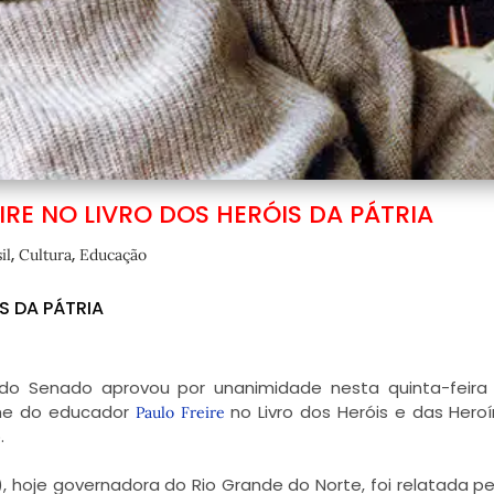
IRE NO LIVRO DOS HERÓIS DA PÁTRIA
,
,
il
Cultura
Educação
S DA PÁTRIA
do Senado aprovou por unanimidade nesta quinta-feira
nome do educador
no Livro dos Heróis e das Hero
Paulo Freire
.
), hoje governadora do Rio Grande do Norte, foi relatada pel