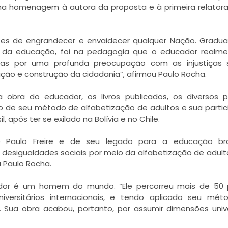
ma homenagem à autora da proposta e à primeira relatora,
pazes de engrandecer e envaidecer qualquer Nação. Grad
ria da educação, foi na pedagogia que o educador realm
s por uma profunda preocupação com as injustiças so
ão e construção da cidadania”, afirmou Paulo Rocha.
a obra do educador, os livros publicados, os diversos 
do de seu método de alfabetização de adultos e sua parti
 após ter se exilado na Bolívia e no Chile.
 Paulo Freire e de seu legado para a educação brasi
desigualdades sociais por meio da alfabetização de adult
u Paulo Rocha.
ador é um homem do mundo. “Ele percorreu mais de 50 p
iversitários internacionais, e tendo aplicado seu mé
a. Sua obra acabou, portanto, por assumir dimensões unive