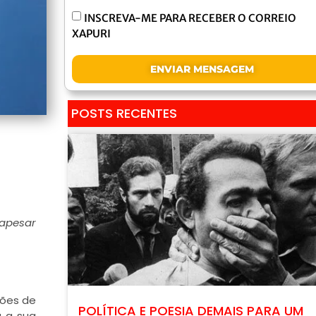
INSCREVA-ME PARA RECEBER O CORREIO
XAPURI
ENVIAR MENSAGEM
POSTS RECENTES
 apesar
ções de
POLÍTICA E POESIA DEMAIS PARA UM
a a sua