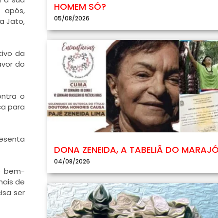
HOMEM SÓ?
 após,
05/08/2026
a Jato,
tivo da
avor do
ontra o
ca para
resenta
DONA ZENEIDA, A TABELIÃ DO MARAJ
04/08/2026
 o bem-
mais de
isa ser