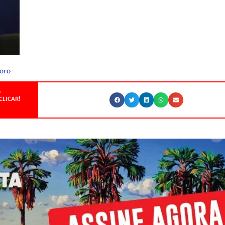
oro
.
CLICAR!