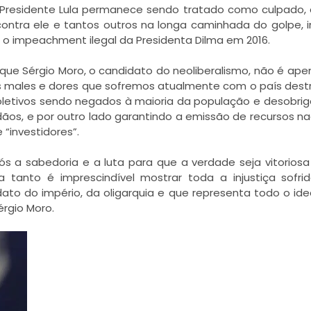
Presidente Lula permanece sendo tratado como culpado,
contra ele e tantos outros na longa caminhada do golpe, i
o impeachment ilegal da Presidenta Dilma em 2016.
que Sérgio Moro, o candidato do neoliberalismo, não é ap
os males e dores que sofremos atualmente com o país des
 coletivos sendo negados à maioria da população e desobri
ãos, e por outro lado garantindo a emissão de recursos na
“investidores”.
 a sabedoria e a luta para que a verdade seja vitoriosa
a tanto é imprescindível mostrar toda a injustiça sofri
dato do império, da oligarquia e que representa todo o ide
érgio Moro.