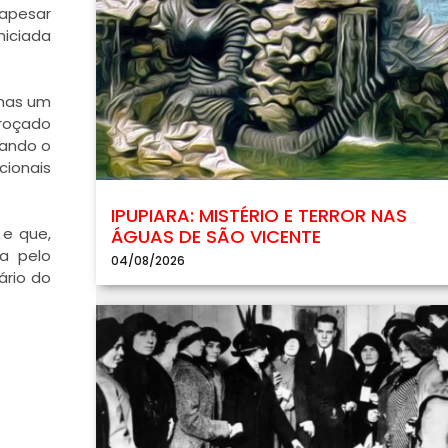
 apesar
niciada
enas um
troçado
gando o
cionais
IPUPIARA: MISTÉRIO E TERROR NAS
 e que,
ÁGUAS DE SÃO VICENTE
da pelo
04/08/2026
ário do