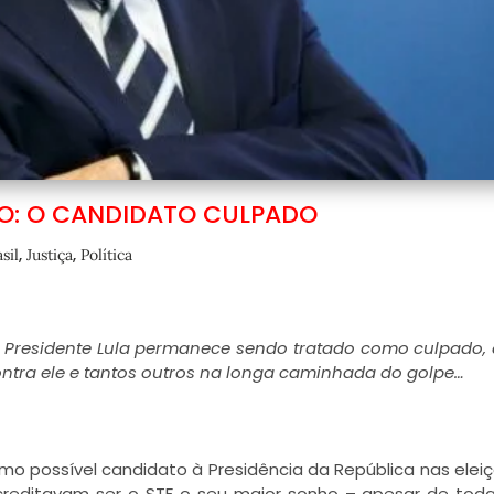
O: O CANDIDATO CULPADO
,
,
sil
Justiça
Política
 Presidente Lula permanece sendo tratado como culpado,
ontra ele e tantos outros na longa caminhada do golpe…
mo possível candidato à Presidência da República nas elei
 acreditavam ser o STF o seu maior sonho – apesar de tod