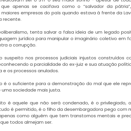
 que apenas se cacifava como o “salvador da pátria”,
s maiores empresas do país quando estava à frente da Lav
a recente.
oliberalismo, tenta salvar a falsa ideia de um legado posi
inguagem jurídica para manipular o imaginário coletivo em f
ntra a corrupção.
suspeito nos processos judiciais injustos construídos c
 reconhecendo a parcialidade do ex-juiz e sua atuação políti
ta e os processos anulados.
o é o suficiente para a demonstração do mal que ele rep
 uma sociedade mais justa.
to é aquele que não será condenado, é o privilegiado,
 tudo é permitido, é o filho da desembargadora pego com 
apenas como alguém que tem transtornos mentais e prec
e que todos almejam ser.