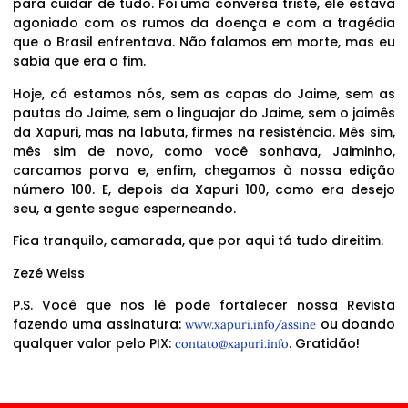
para cuidar de tudo. Foi uma conversa triste, ele estava
agoniado com os rumos da doença e com a tragédia
que o Brasil enfrentava. Não falamos em morte, mas eu
sabia que era o fim.
Hoje, cá estamos nós, sem as capas do Jaime, sem as
pautas do Jaime, sem o linguajar do Jaime, sem o jaimês
da Xapuri, mas na labuta, firmes na resistência. Mês sim,
mês sim de novo, como você sonhava, Jaiminho,
carcamos porva e, enfim, chegamos à nossa edição
número 100. E, depois da Xapuri 100, como era desejo
seu, a gente segue esperneando.
Fica tranquilo, camarada, que por aqui tá tudo direitim.
Zezé Weiss
P.S. Você que nos lê pode fortalecer nossa Revista
fazendo uma assinatura:
ou doando
www.xapuri.info/assine
qualquer valor pelo PIX:
. Gratidão!
contato@xapuri.info