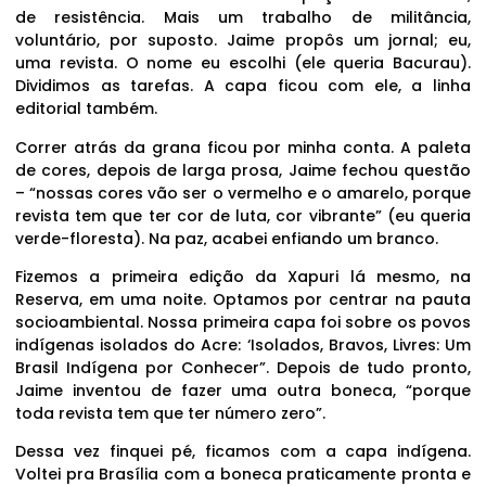
de resistência. Mais um trabalho de militância,
voluntário, por suposto. Jaime propôs um jornal; eu,
uma revista. O nome eu escolhi (ele queria Bacurau).
Dividimos as tarefas. A capa ficou com ele, a linha
editorial também.
Correr atrás da grana ficou por minha conta. A paleta
de cores, depois de larga prosa, Jaime fechou questão
– “nossas cores vão ser o vermelho e o amarelo, porque
revista tem que ter cor de luta, cor vibrante” (eu queria
verde-floresta). Na paz, acabei enfiando um branco.
Fizemos a primeira edição da Xapuri lá mesmo, na
Reserva, em uma noite. Optamos por centrar na pauta
socioambiental. Nossa primeira capa foi sobre os povos
indígenas isolados do Acre: ‘Isolados, Bravos, Livres: Um
Brasil Indígena por Conhecer”. Depois de tudo pronto,
Jaime inventou de fazer uma outra boneca, “porque
toda revista tem que ter número zero”.
Dessa vez finquei pé, ficamos com a capa indígena.
Voltei pra Brasília com a boneca praticamente pronta e