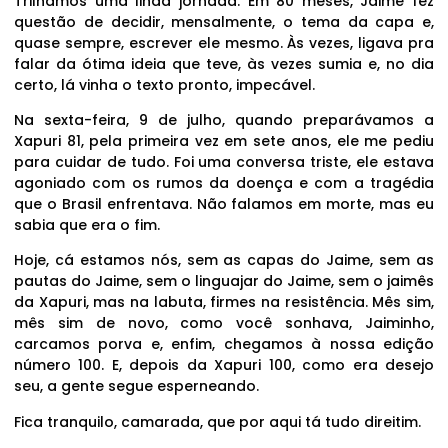
Trilhamos uma linda jornada. Em 80 meses, Jaime fez
questão de decidir, mensalmente, o tema da capa e,
quase sempre, escrever ele mesmo. Às vezes, ligava pra
falar da ótima ideia que teve, às vezes sumia e, no dia
certo, lá vinha o texto pronto, impecável.
Na sexta-feira, 9 de julho, quando preparávamos a
Xapuri 81, pela primeira vez em sete anos, ele me pediu
para cuidar de tudo. Foi uma conversa triste, ele estava
agoniado com os rumos da doença e com a tragédia
que o Brasil enfrentava. Não falamos em morte, mas eu
sabia que era o fim.
Hoje, cá estamos nós, sem as capas do Jaime, sem as
pautas do Jaime, sem o linguajar do Jaime, sem o jaimês
da Xapuri, mas na labuta, firmes na resistência. Mês sim,
mês sim de novo, como você sonhava, Jaiminho,
carcamos porva e, enfim, chegamos à nossa edição
número 100. E, depois da Xapuri 100, como era desejo
seu, a gente segue esperneando.
Fica tranquilo, camarada, que por aqui tá tudo direitim.