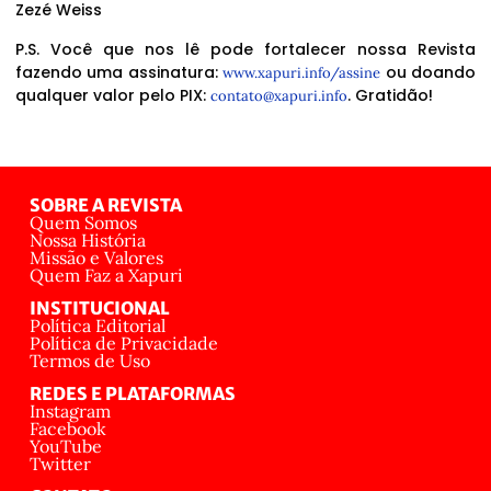
Zezé Weiss
P.S. Você que nos lê pode fortalecer nossa Revista
fazendo uma assinatura:
ou doando
www.xapuri.info/assine
qualquer valor pelo PIX:
. Gratidão!
contato@xapuri.info
SOBRE A REVISTA
Quem Somos
Nossa História
Missão e Valores
Quem Faz a Xapuri
INSTITUCIONAL
Política Editorial
Política de Privacidade
Termos de Uso
REDES E PLATAFORMAS
Instagram
Facebook
YouTube
Twitter