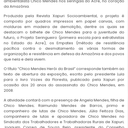
ambientalista Chico Mendes nos seringais do Acre, no coração
da Amazônia.
Produzida pela Revista Xapuri Socioambiental, o projeto é
composto por quadros impressos em papel canvas, com
molduras em madeira de demolição, dentre os quais se
destacam o bilhete de Chico Mendes para a juventude do
futuro, o Projeto Seringueiro (primeira escola para extrativistas
no Estado do Acre), os Empates (método de resistência
pacífica contra o desmatamento as várias formas de
organização e resistência em defesa da Amazônia e dos povos
que nela e dela vivem.
O título “Chico Mendes Herói do Brasil” corresponde também ao
texto de abertura da exposição, escrito pelo presidente Lula
para o livro Vozes da Floresta, publicado pela Xapuri por
ocasião dos 20 anos do assassinato do Chico Mendes, em
2008.
A atividade contará com a presença de Angela Mendes, filha de
Chico Mendes; Raimundo Mendes de Barros, primo e
companheiro de lutas de Chico Mendes; Júlia Feitoza Dias,
companheira de lutas e apoiadora de Chico Mendes no
Sindicato dos Trabalhadores e Trabalhadoras Rurais de Xapuri;
Joaquim Correa de Souza Belo, presidente do Conselho