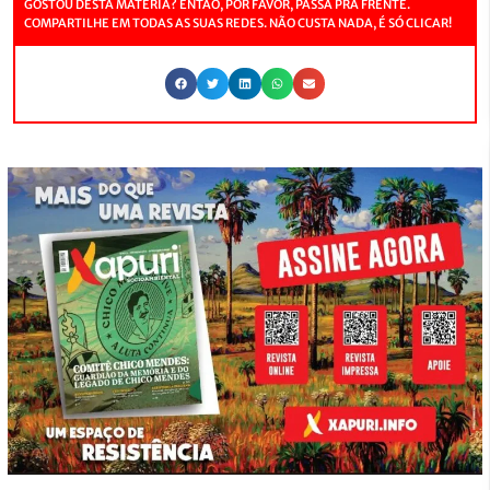
GOSTOU DESTA MATÉRIA? ENTÃO, POR FAVOR, PASSA PRA FRENTE.
COMPARTILHE EM TODAS AS SUAS REDES. NÃO CUSTA NADA, É SÓ CLICAR!