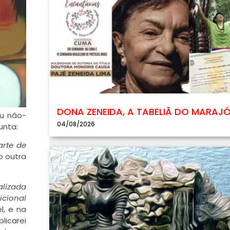
DONA ZENEIDA, A TABELIÃ DO MARAJ
ou não-
04/08/2026
unta:
rte de
o outra
alizada
icional
l, e na
licarei