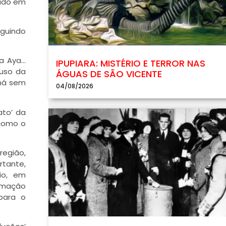
rado em
eguindo
da Aya…
IPUPIARA: MISTÉRIO E TERROR NAS
 uso da
ÁGUAS DE SÃO VICENTE
chá sem
04/08/2026
ato’ da
 como o
egião,
tante,
io, em
mação
para o