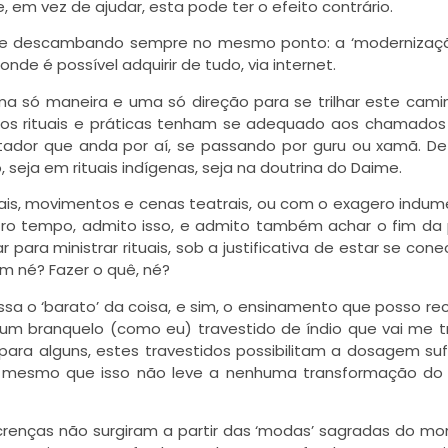
e, em vez de ajudar, esta pode ter o efeito contrário.
es e descambando sempre no mesmo ponto: a ‘modernizaç
nde é possível adquirir de tudo, via internet.
ma só maneira e uma só direção para se trilhar este cami
tos rituais e práticas tenham se adequado aos chamados
tador que anda por aí, se passando por guru ou xamã. D
 seja em rituais indígenas, seja na doutrina do Daime.
ais, movimentos e cenas teatrais, ou com o exagero indum
outro tempo, admito isso, e admito também achar o fim da
 para ministrar rituais, sob a justificativa de estar se con
am né? Fazer o quê, né?
ssa o ‘barato’ da coisa, e sim, o ensinamento que posso re
r um branquelo (como eu) travestido de índio que vai me t
ara alguns, estes travestidos possibilitam a dosagem suf
, mesmo que isso não leve a nenhuma transformação do
s crenças não surgiram a partir das ‘modas’ sagradas do m