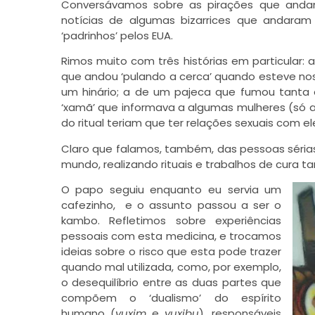
Conversávamos sobre as pirações que and
notícias de algumas bizarrices que andaram
‘padrinhos’ pelos EUA.
Rimos muito com três histórias em particular:
que andou ‘pulando a cerca’ quando esteve nos
um hinário; a de um pajeca que fumou tanta e
‘xamã’ que informava a algumas mulheres (só 
do ritual teriam que ter relações sexuais com el
Claro que falamos, também, das pessoas séria
mundo, realizando rituais e trabalhos de cura ta
O papo seguiu enquanto eu servia um
cafezinho, e o assunto passou a ser o
kambo. Refletimos sobre experiências
pessoais com esta medicina, e trocamos
ideias sobre o risco que esta pode trazer
quando mal utilizada, como, por exemplo,
o desequilíbrio entre as duas partes que
compõem o ‘dualismo’ do espírito
humano (
yuxim
e
yuxibu
), responsáveis