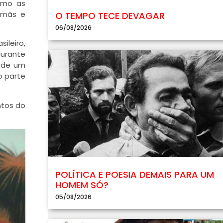
omo as
xamãs e
O TEMPO TECE DEVAGAR
06/08/2026
ileiro,
durante
a de um
o parte
ntos do
POLÍTICA E POESIA DEMAIS PARA UM
HOMEM SÓ?
05/08/2026