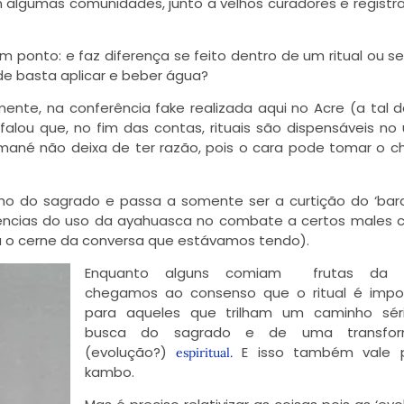
algumas comunidades, junto a velhos curadores e regist
 ponto: e faz diferença se feito dentro de um ritual ou s
nde basta aplicar e beber água?
mente, na conferência fake realizada aqui no Acre (a tal 
 falou que, no fim das contas, rituais são dispensáveis no
 mané não deixa de ter razão, pois o cara pode tomar o 
nho do sagrado e passa a somente ser a curtição do ‘bar
riências do uso da ayahuasca no combate a certos males
ra o cerne da conversa que estávamos tendo).
papo
Enquanto alguns comiam frutas da r
chegamos ao consenso que o ritual é impor
para aqueles que trilham um caminho sér
busca do sagrado e de uma transfor
(evolução?)
E isso também vale 
espiritual.
kambo.