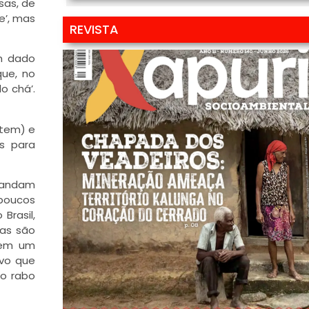
sas, de
e’, mas
REVISTA
m dado
ue, no
o chá’.
item) e
s para
 andam
poucos
Brasil,
ras são
sem um
vo que
no rabo