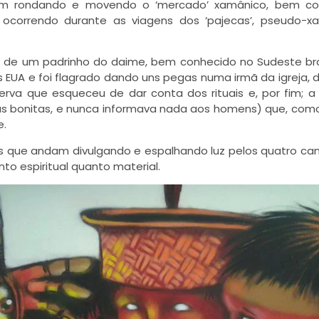
am rondando e movendo o ‘mercado’ xamânico, bem c
 ocorrendo durante as viagens dos ‘pajecas’, pseudo-
 a de um padrinho do daime, bem conhecido no Sudeste bras
 EUA e foi flagrado dando uns pegas numa irmã da igreja, 
rva que esqueceu de dar conta dos rituais e, por fim; 
as bonitas, e nunca informava nada aos homens) que, com
e.
s que andam divulgando e espalhando luz pelos quatro ca
nto espiritual quanto material.