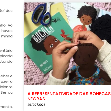
ão’ dos
nho. Ao
 ‘novos
e minha
entário
 picada
ectando
ceber e
razer o
iciente
 Ser ou
A REPRESENTATIVIDADE DAS BONECAS
NEGRAS
29/07/2026
omento,