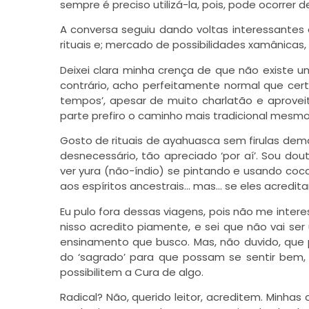
sempre é preciso utilizá-la, pois, pode ocorrer d
A conversa seguiu dando voltas interessant
rituais e; mercado de possibilidades xamânicas, o
Deixei clara minha crença de que não existe u
contrário, acho perfeitamente normal que cer
tempos’, apesar de muito charlatão e aprovei
parte prefiro o caminho mais tradicional mesmo,
Gosto de rituais de ayahuasca sem firulas dem
desnecessário, tão apreciado ‘por aí’. Sou d
ver yura (não-índio) se pintando e usando cocar
aos espíritos ancestrais… mas… se eles acredit
Eu pulo fora dessas viagens, pois não me intere
nisso acredito piamente, e sei que não vai se
ensinamento que busco. Mas, não duvido, que p
do ‘sagrado’ para que possam se sentir bem
possibilitem a Cura de algo.
Radical? Não, querido leitor, acreditem. Minha