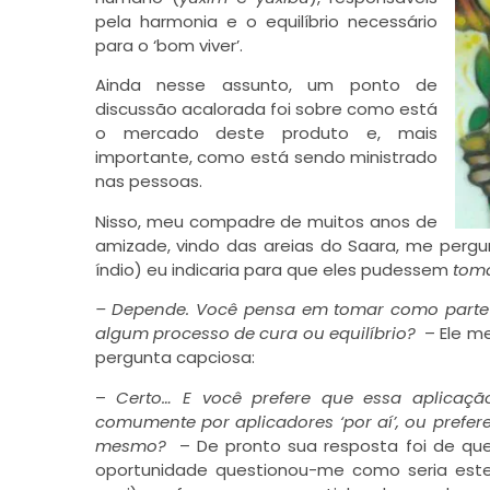
pela harmonia e o equilíbrio necessário
para o ‘bom viver’.
Ainda nesse assunto, um ponto de
discussão acalorada foi sobre como está
o mercado deste produto e, mais
importante, como está sendo ministrado
nas pessoas.
Nisso, meu compadre de muitos anos de
amizade, vindo das areias do Saara, me pergunt
índio) eu indicaria para que eles pudessem
tom
– Depende. Você pensa em tomar como parte
algum processo de cura ou equilíbrio?
– Ele m
pergunta capciosa:
–
Certo… E você prefere que essa aplicação
comumente por aplicadores ‘por aí’, ou prefer
mesmo?
– De pronto sua resposta foi de que 
oportunidade questionou-me como seria este ‘je