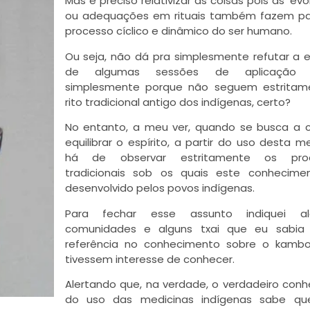
Mas é preciso relativizar as coisas pois as ‘evo
ou adequações em rituais também fazem pa
processo cíclico e dinâmico do ser humano.
pa
Ou seja, não dá pra simplesmente refutar a e
de algumas sessões de aplicação d
simplesmente porque não seguem estritam
rito tradicional antigo dos indígenas, certo?
pa
No entanto, a meu ver, quando se busca a 
equilibrar o espírito, a partir do uso desta me
há de observar estritamente os pro
tradicionais sob os quais este conhecimen
desenvolvido pelos povos indígenas.
Para fechar esse assunto indiquei a
comunidades e alguns txai que eu sabia
referência no conhecimento sobre o kambo
tivessem interesse de conhecer.
Alertando que, na verdade, o verdadeiro con
do uso das medicinas indígenas sabe q