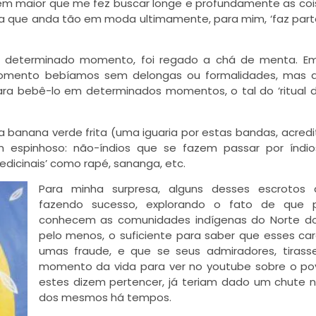
 bem maior que me fez buscar longe e profundamente as coi
ca que anda tão em moda ultimamente, para mim, ‘faz part
m determinado momento, foi regado a chá de menta. E
omento bebíamos sem delongas ou formalidades, mas q
para bebê-lo em determinados momentos, o tal do ‘ritual d
 banana verde frita (uma iguaria por estas bandas, acred
 espinhoso: não-índios que se fazem passar por índio
edicinais’ como rapé, sananga, etc.
Para minha surpresa, alguns desses escrotos
fazendo sucesso, explorando o fato de que 
conhecem as comunidades indígenas do Norte do 
pelo menos, o suficiente para saber que esses ca
umas fraude, e que se seus admiradores, tiras
momento da vida para ver no youtube sobre o po
estes dizem pertencer, já teriam dado um chute 
dos mesmos há tempos.