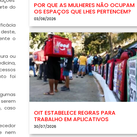
luções’
POR QUE AS MULHERES NÃO OCUPAM
rte do
OS ESPAÇOS QUE LHES PERTENCEM?
po
03/08/2026
ficácia
este,
ente o
po
cura ou
dicina,
cessos
to foi
lgumas
 serem
, caso
OIT ESTABELECE REGRAS PARA
TRABALHO EM APLICATIVOS
hecedor
30/07/2026
ue nem