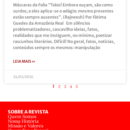
Máscaras da Folia “Tolos! Embora ouçam, são como
surdos; a eles aplica-se o adágio: mesmo presentes
estão sempre ausentes”. (Rajneesh) Por Fátima
Guedes da Amazônia Real Em silêncios
problematizadores, cascavilho ideias, fatos,
realidades que me instiguem, no mínimo, poetizar
rascunhos literários. Difícil! No geral, fatos, notícias,
conteúdos sempre os mesmos: manipulação
LEIA MAIS »
24/02/2026
1
2
3
4
5
SOBRE A REVISTA
Quem Somos
Nossa História
Missão e Valores