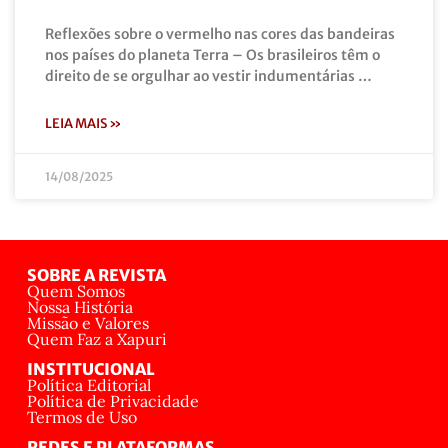
Reflexões sobre o vermelho nas cores das bandeiras
nos países do planeta Terra – Os brasileiros têm o
direito de se orgulhar ao vestir indumentárias …
LEIA MAIS »
14/08/2025
SOBRE A REVISTA
Quem Somos
Nossa História
Missão e Valores
Quem Faz a Xapuri
INSTITUCIONAL
Política Editorial
Política de Privacidade
Termos de Uso
REDES E PLATAFORMAS