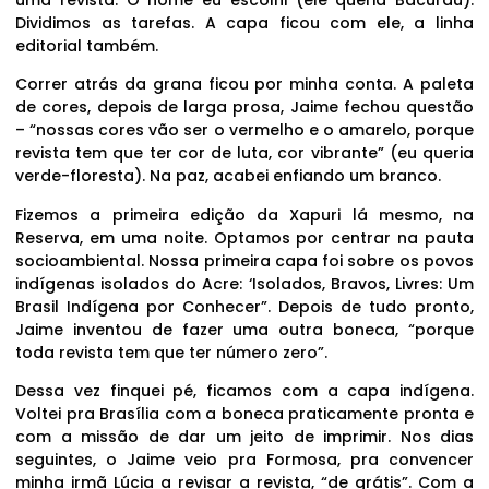
uma revista. O nome eu escolhi (ele queria Bacurau).
Dividimos as tarefas. A capa ficou com ele, a linha
editorial também.
Correr atrás da grana ficou por minha conta. A paleta
de cores, depois de larga prosa, Jaime fechou questão
– “nossas cores vão ser o vermelho e o amarelo, porque
revista tem que ter cor de luta, cor vibrante” (eu queria
verde-floresta). Na paz, acabei enfiando um branco.
Fizemos a primeira edição da Xapuri lá mesmo, na
Reserva, em uma noite. Optamos por centrar na pauta
socioambiental. Nossa primeira capa foi sobre os povos
indígenas isolados do Acre: ‘Isolados, Bravos, Livres: Um
Brasil Indígena por Conhecer”. Depois de tudo pronto,
Jaime inventou de fazer uma outra boneca, “porque
toda revista tem que ter número zero”.
Dessa vez finquei pé, ficamos com a capa indígena.
Voltei pra Brasília com a boneca praticamente pronta e
com a missão de dar um jeito de imprimir. Nos dias
seguintes, o Jaime veio pra Formosa, pra convencer
minha irmã Lúcia a revisar a revista, “de grátis”. Com a