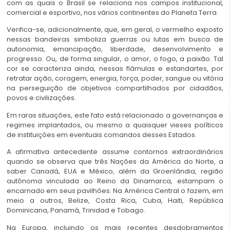
com as quais o Brasil se relaciona nos campos institucional,
comercial e esportivo, nos vários continentes do Planeta Terra.
Verifica-se, adicionalmente, que, em geral, o vermelho exposto
nessas bandeiras simboliza guerras ou lutas em busca de
autonomia, emancipação, liberdade, desenvolvimento e
progresso. Ou, de forma singular, o amor, o fogo, a paixão. Tal
cor se caracteriza ainda, nessas flâmulas e estandartes, por
retratar ação, coragem, energia, força, poder, sangue ou vitória
na perseguição de objetivos compartilhados por cidadãos,
povos e civilizações.
Em raras situações, este fato está relacionado a governanças e
regimes implantados, ou mesmo a quaisquer vieses políticos
de instituições em eventuais comandos desses Estados.
A afirmativa antecedente assume contornos extraordinários
quando se observa que três Nações da América do Norte, a
saber Canadá, EUA e México, além da Groenlândia, região
autônoma vinculada ao Reino da Dinamarca, estampam o
encarnado em seus pavilhões. Na América Central o fazem, em
meio a outros, Belize, Costa Rica, Cuba, Haiti, República
Dominicana, Panamá, Trinidad e Tobago.
Na Europa, incluindo os mais recentes desdobramentos