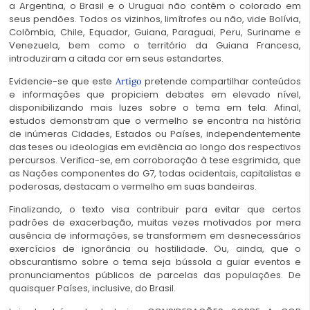
a Argentina, o Brasil e o Uruguai não contêm o colorado em
seus pendões. Todos os vizinhos, limítrofes ou não, vide Bolívia,
Colômbia, Chile, Equador, Guiana, Paraguai, Peru, Suriname e
Venezuela, bem como o território da Guiana Francesa,
introduziram a citada cor em seus estandartes.
Evidencie-se que este
pretende compartilhar conteúdos
Artigo
e informações que propiciem debates em elevado nível,
disponibilizando mais luzes sobre o tema em tela. Afinal,
estudos demonstram que o vermelho se encontra na história
de inúmeras Cidades, Estados ou Países, independentemente
das teses ou ideologias em evidência ao longo dos respectivos
percursos. Verifica-se, em corroboração à tese esgrimida, que
as Nações componentes do G7, todas ocidentais, capitalistas e
poderosas, destacam o vermelho em suas bandeiras.
Finalizando, o texto visa contribuir para evitar que certos
padrões de exacerbação, muitas vezes motivados por mera
ausência de informações, se transformem em desnecessários
exercícios de ignorância ou hostilidade. Ou, ainda, que o
obscurantismo sobre o tema seja bússola a guiar eventos e
pronunciamentos públicos de parcelas das populações. De
quaisquer Países, inclusive, do Brasil.