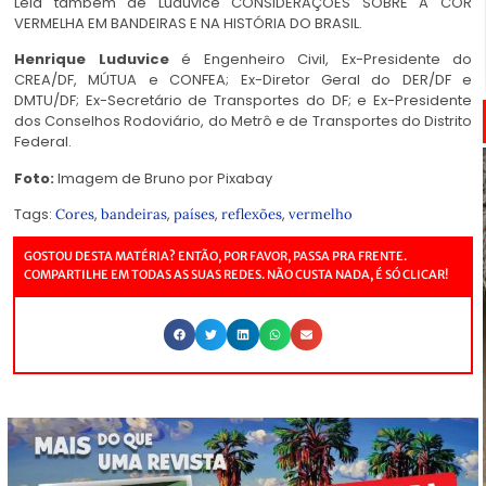
Leia também de
Luduvice CONSIDERAÇÕES SOBRE A COR
VERMELHA EM BANDEIRAS E NA HISTÓRIA DO BRASIL.
Henrique Luduvice
é Engenheiro Civil, Ex-Presidente do
CREA/DF, MÚTUA e CONFEA; Ex-Diretor Geral do DER/DF e
DMTU/DF; Ex-Secretário de Transportes do DF; e Ex-Presidente
dos Conselhos Rodoviário, do Metrô e de Transportes do Distrito
Federal.
Foto:
Imagem de
Bruno
por
Pixabay
Tags:
,
,
,
,
Cores
bandeiras
países
reflexões
vermelho
GOSTOU DESTA MATÉRIA? ENTÃO, POR FAVOR, PASSA PRA FRENTE.
COMPARTILHE EM TODAS AS SUAS REDES. NÃO CUSTA NADA, É SÓ CLICAR!