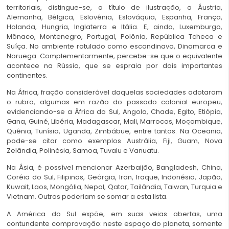
territoriais, distingue-se, a título de ilustração, a Áustria,
Alemanha, Bélgica, Eslovênia, Eslováquia, Espanha, França,
Holanda, Hungria, Inglaterra e Itália. E, ainda, Luxemburgo,
Mônaco, Montenegro, Portugal, Polônia, República Tcheca e
Suíça. No ambiente rotulado como escandinavo, Dinamarca e
Noruega. Complementarmente, percebe-se que o equivalente
acontece na Rússia, que se espraia por dois importantes
continentes.
Na África, fração considerável daquelas sociedades adotaram
o rubro, algumas em razão do passado colonial europeu,
evidenciando-se a África do Sul, Angola, Chade, Egito, Etiópia,
Gana, Guiné, Libéria, Madagascar, Mali, Marrocos, Moçambique,
Quênia, Tunísia, Uganda, Zimbábue, entre tantos. Na Oceania,
pode-se citar como exemplos Austrália, Fiji, Guam, Nova
Zelândia, Polinésia, Samoa, Tuvalu e Vanuatu.
Na Ásia, é possível mencionar Azerbaijão, Bangladesh, China,
Coréia do Sul, Filipinas, Geórgia, Iran, Iraque, Indonésia, Japão,
Kuwait, Laos, Mongólia, Nepal, Qatar, Tailândia, Taiwan, Turquia e
Vietnam. Outros poderiam se somar a esta lista.
A América do Sul expõe, em suas veias abertas, uma
contundente comprovação: neste espaço do planeta, somente