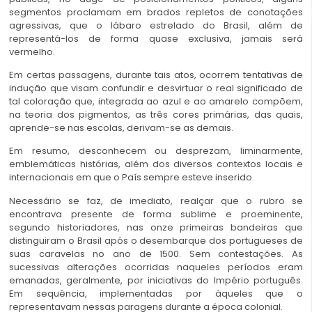
segmentos proclamam em brados repletos de conotações
agressivas, que o lábaro estrelado do Brasil, além de
representá-los de forma quase exclusiva, jamais será
vermelho.
Em certas passagens, durante tais atos, ocorrem tentativas de
indução que visam confundir e desvirtuar o real significado de
tal coloração que, integrada ao azul e ao amarelo compõem,
na teoria dos pigmentos, as três cores primárias, das quais,
aprende-se nas escolas, derivam-se as demais.
Em resumo, desconhecem ou desprezam, liminarmente,
emblemáticas histórias, além dos diversos contextos locais e
internacionais em que o País sempre esteve inserido.
Necessário se faz, de imediato, realçar que o rubro se
encontrava presente de forma sublime e proeminente,
segundo historiadores, nas onze primeiras bandeiras que
distinguiram o Brasil após o desembarque dos portugueses de
suas caravelas no ano de 1500. Sem contestações. As
sucessivas alterações ocorridas naqueles períodos eram
emanadas, geralmente, por iniciativas do Império português.
Em sequência, implementadas por àqueles que o
representavam nessas paragens durante a época colonial.