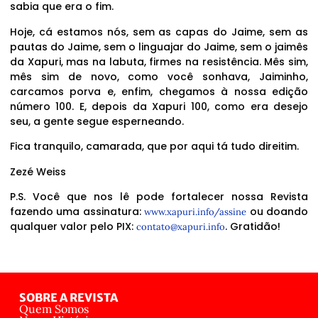
sabia que era o fim.
Hoje, cá estamos nós, sem as capas do Jaime, sem as
pautas do Jaime, sem o linguajar do Jaime, sem o jaimês
da Xapuri, mas na labuta, firmes na resistência. Mês sim,
mês sim de novo, como você sonhava, Jaiminho,
carcamos porva e, enfim, chegamos à nossa edição
número 100. E, depois da Xapuri 100, como era desejo
seu, a gente segue esperneando.
Fica tranquilo, camarada, que por aqui tá tudo direitim.
Zezé Weiss
P.S. Você que nos lê pode fortalecer nossa Revista
fazendo uma assinatura:
ou doando
www.xapuri.info/assine
qualquer valor pelo PIX:
. Gratidão!
contato@xapuri.info
SOBRE A REVISTA
Quem Somos