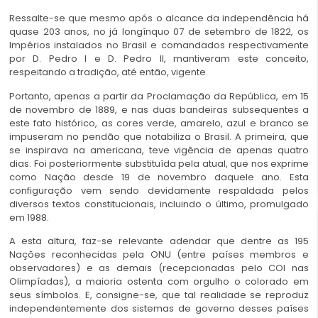
Ressalte-se que mesmo após o alcance da independência há
quase 203 anos, no já longínquo 07 de setembro de 1822, os
Impérios instalados no Brasil e comandados respectivamente
por D. Pedro I e D. Pedro II, mantiveram este conceito,
respeitando a tradição, até então, vigente.
Portanto, apenas a partir da Proclamação da República, em 15
de novembro de 1889, e nas duas bandeiras subsequentes a
este fato histórico, as cores verde, amarelo, azul e branco se
impuseram no pendão que notabiliza o Brasil. A primeira, que
se inspirava na americana, teve vigência de apenas quatro
dias. Foi posteriormente substituída pela atual, que nos exprime
como Nação desde 19 de novembro daquele ano. Esta
configuração vem sendo devidamente respaldada pelos
diversos textos constitucionais, incluindo o último, promulgado
em 1988.
A esta altura, faz-se relevante adendar que dentre as 195
Nações reconhecidas pela ONU (entre países membros e
observadores) e as demais (recepcionadas pelo COI nas
Olimpíadas), a maioria ostenta com orgulho o colorado em
seus símbolos. E, consigne-se, que tal realidade se reproduz
independentemente dos sistemas de governo desses países