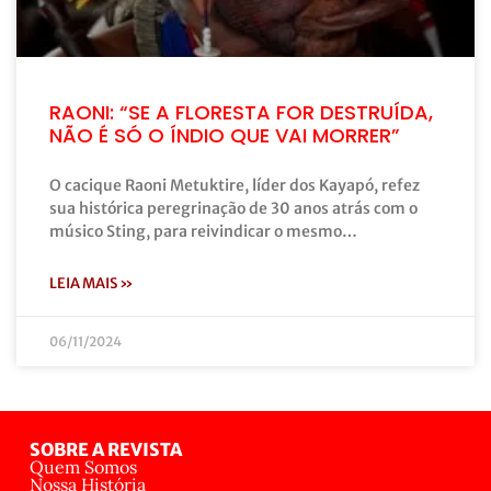
RAONI: “SE A FLORESTA FOR DESTRUÍDA,
NÃO É SÓ O ÍNDIO QUE VAI MORRER”
O cacique Raoni Metuktire, líder dos Kayapó, refez
sua histórica peregrinação de 30 anos atrás com o
músico Sting, para reivindicar o mesmo…
LEIA MAIS »
06/11/2024
SOBRE A REVISTA
Quem Somos
Nossa História