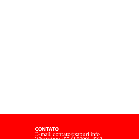
CONTATO
E-mail: contato@xapuri.info
WhatsApp: +55 61 99991-1563