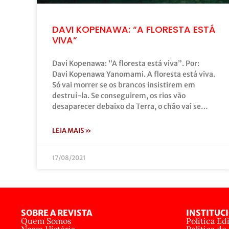
DAVI KOPENAWA: “A FLORESTA ESTÁ
VIVA”
Davi Kopenawa: “A floresta está viva”. Por:
Davi Kopenawa Yanomami. A floresta está viva.
Só vai morrer se os brancos insistirem em
destruí-la. Se conseguirem, os rios vão
desaparecer debaixo da Terra, o chão vai se…
LEIA MAIS »
17/08/2021
SOBRE A REVISTA
INSTITUC
Quem Somos
Política Edi
Nossa História
Política de