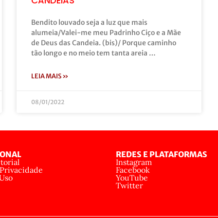
CANDEIAS
Bendito louvado seja a luz que mais
alumeia/Valei-me meu Padrinho Ciço e a Mãe
de Deus das Candeia. (bis)/ Porque caminho
tão longo e no meio tem tanta areia …
LEIA MAIS »
08/01/2022
IONAL
REDES E PLATAFORMAS
torial
Instagram
 Privacidade
Facebook
 Uso
YouTube
Twitter