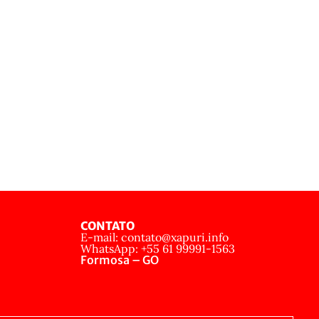
CONTATO
E-mail: contato@xapuri.info
WhatsApp: +55 61 99991-1563
Formosa – GO