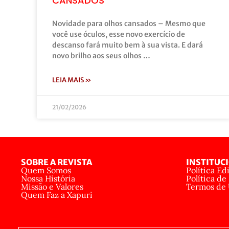
CANSADOS’
Novidade para olhos cansados – Mesmo que
você use óculos, esse novo exercício de
descanso fará muito bem à sua vista. E dará
novo brilho aos seus olhos …
LEIA MAIS »
21/02/2026
SOBRE A REVISTA
INSTITUC
Quem Somos
Política Edi
Nossa História
Política de
Missão e Valores
Termos de
Quem Faz a Xapuri