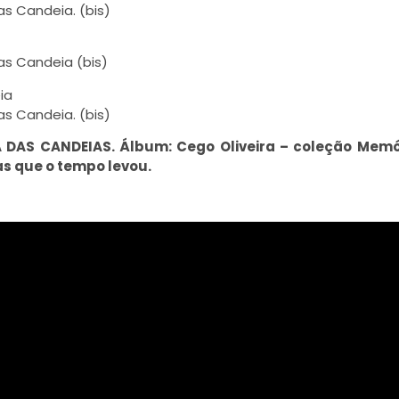
s Candeia. (bis)
as Candeia (bis)
ia
s Candeia. (bis)
 DAS CANDEIAS. Álbum: Cego Oliveira – coleção Memó
as que o tempo levou.