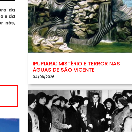
ora da
ia e da
r nós,
IPUPIARA: MISTÉRIO E TERROR NAS
ÁGUAS DE SÃO VICENTE
04/08/2026