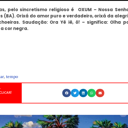
as, pelo sincretismo religioso é OXUM – Nossa Senh
(BA). Orixá do amor puro e verdadeiro, orixá da alegr
eiras. Saudação: Ora Yê iê, ô! – significa: Olha po
a cor negra.
,
ar
tempo
.
CLICAR!