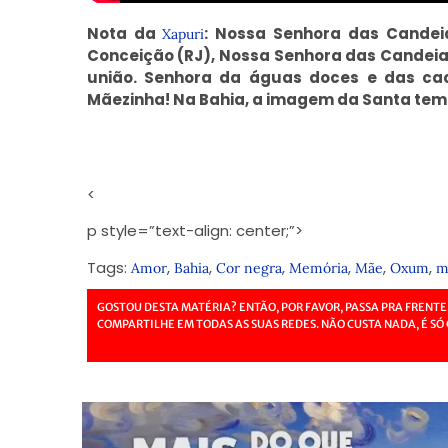
Nota da
: Nossa Senhora das Candei
Xapuri
Conceição (RJ), Nossa Senhora das Candeias 
união. Senhora da águas doces e das cacho
Mãezinha! Na Bahia, a imagem da Santa tem 
<
p style=”text-align: center;”>
Tags:
,
,
,
,
,
,
Amor
Bahia
Cor negra
Memória
Mãe
Oxum
m
GOSTOU DESTA MATÉRIA? ENTÃO, POR FAVOR, PASSA PRA FRENTE
COMPARTILHE EM TODAS AS SUAS REDES. NÃO CUSTA NADA, É SÓ 