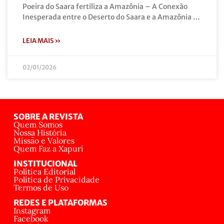
Poeira do Saara fertiliza a Amazônia – A Conexão
Inesperada entre o Deserto do Saara e a Amazônia …
LEIA MAIS »
02/01/2026
SOBRE A REVISTA
Quem Somos
Nossa História
Missão e Valores
Quem Faz a Xapuri
INSTITUCIONAL
Política Editorial
Política de Privacidade
Termos de Uso
REDES E PLATAFORMAS
Instagram
Facebook