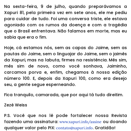
Na sexta-feira, 9 de julho, quando preparávamos a
Xapuri 81, pela primeira vez em sete anos, ele me pediu
para cuidar de tudo. Foi uma conversa triste, ele estava
agoniado com os rumos da doença e com a tragédia
que o Brasil enfrentava. Não falamos em morte, mas eu
sabia que era o fim.
Hoje, cá estamos nós, sem as capas do Jaime, sem as
pautas do Jaime, sem o linguajar do Jaime, sem o jaimês
da Xapuri, mas na labuta, firmes na resistência. Mês sim,
mês sim de novo, como você sonhava, Jaiminho,
carcamos porva e, enfim, chegamos à nossa edição
número 100. E, depois da Xapuri 100, como era desejo
seu, a gente segue esperneando.
Fica tranquilo, camarada, que por aqui tá tudo direitim.
Zezé Weiss
P.S. Você que nos lê pode fortalecer nossa Revista
fazendo uma assinatura:
ou doando
www.xapuri.info/assine
qualquer valor pelo PIX:
. Gratidão!
contato@xapuri.info