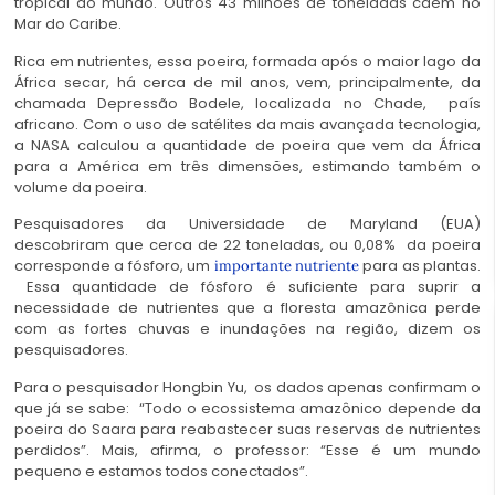
tropical
do mundo. Outros 43 milhões de toneladas caem no
Mar do Caribe.
Rica em nutrientes, essa poeira, formada após o maior lago da
África secar, há cerca de mil anos, vem, principalmente, da
chamada Depressão Bodele, localizada no Chade, país
africano. Com o uso de satélites da mais avançada tecnologia,
a NASA calculou a quantidade de poeira que vem da África
para a América em três dimensões, estimando também o
volume da poeira.
Pesquisadores da Universidade de Maryland (EUA)
descobriram que cerca de 22 toneladas, ou 0,08% da poeira
corresponde a fósforo, um
para as plantas.
importante nutriente
Essa quantidade de fósforo é suficiente para suprir a
necessidade de nutrientes que a floresta amazônica perde
com as fortes chuvas e inundações na região, dizem os
pesquisadores.
Para o pesquisador Hongbin Yu, os dados apenas confirmam o
que já se sabe: “Todo o ecossistema amazônico depende da
poeira do Saara para reabastecer suas reservas de nutrientes
perdidos”. Mais, afirma, o professor: “Esse é um mundo
pequeno e estamos todos conectados”.