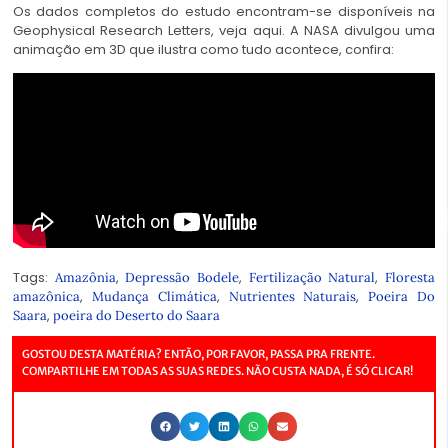
Os dados completos do estudo encontram-se disponíveis na
Geophysical Research Letters,
veja aqui
. A NASA divulgou uma
animação em 3D que ilustra como tudo acontece, confira:
Tags:
,
,
,
Amazônia
Depressão Bodele
Fertilização Natural
Floresta
,
,
,
amazônica
Mudança Climática
Nutrientes Naturais
Poeira Do
,
Saara
poeira do Deserto do Saara
GOSTOU DESTA MATÉRIA? ENTÃO, POR FAVOR, PASSA PRA FRENTE.
COMPARTILHE EM TODAS AS SUAS REDES. NÃO CUSTA NADA, É SÓ CLICAR!