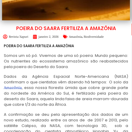
POEIRA DO SAARA FERTILIZA A AMAZÔNIA
,
Revista Xapuri
janeiro 2, 2026
Amazônia
Biodiversidade
POEIRA DO SAARA FERTILIZA A AMAZÔNIA
Somos um só pó. Vivemos de uma só poeira. Mundo pequeno:
Os nutrientes do ecossistema amazônico são reabastecidos
pela poeira do Deserto do
Saara
.
Dados da Agência Espacial Norte-Americana (NASA)
confirmam o que cientistas vêm dizendo há tempos: O solo da
, essa nossa floresta úmida que cobre grande parte
Amazônia
do nordeste da América do Sul, é fertilizado pela poeira do
deserto do Saara, aquela linda faixa de areia marrom-dourada
que cobre 1/3 do norte da África.
A confirmação se deu pela apresentação dos dados de um
novo estudo, realizado entre os anos de de 2007 e 2013, pelo
satélite Calipso, da NASA, com tecnologia 3D, sob a
coordenação do cientista atmosférico Hongbin Yu, da