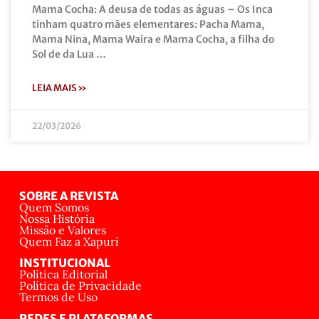
Mama Cocha: A deusa de todas as águas – Os Inca
tinham quatro mães elementares: Pacha Mama,
Mama Nina, Mama Waira e Mama Cocha, a filha do
Sol de da Lua …
LEIA MAIS »
22/03/2026
SOBRE A REVISTA
Quem Somos
Nossa História
Missão e Valores
Quem Faz a Xapuri
INSTITUCIONAL
Política Editorial
Política de Privacidade
Termos de Uso
REDES E PLATAFORMAS