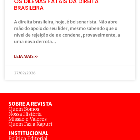
OS DILEMAS FATAIS DA DIREITA
BRASILEIRA
A direita brasileira, hoje, é bolsonarista. Não abre
mão do apoio do seu líder, mesmo sabendo que o
nível de rejeição dele a condena, provavelmente, a
uma nova derrota…
LEIA MAIS »
27/02/2026
SOBRE A REVISTA
Quem Somos
Nossa História
Missão e Valores
Quem Faz a Xapuri
INSTITUCIONAL
Política Editorial