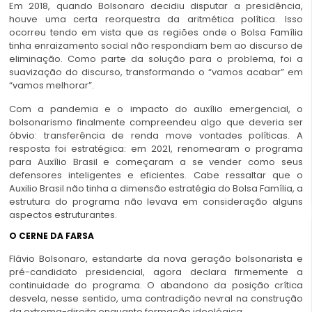
Em 2018, quando Bolsonaro decidiu disputar a presidência,
houve uma certa reorquestra da aritmética política. Isso
ocorreu tendo em vista que as regiões onde o Bolsa Família
tinha enraizamento social não respondiam bem ao discurso de
eliminação. Como parte da solução para o problema, foi a
suavização do discurso, transformando o “vamos acabar” em
“vamos melhorar”.
Com a pandemia e o impacto do auxílio emergencial, o
bolsonarismo finalmente compreendeu algo que deveria ser
óbvio: transferência de renda move vontades políticas. A
resposta foi estratégica: em 2021, renomearam o programa
para Auxílio Brasil e começaram a se vender como seus
defensores inteligentes e eficientes. Cabe ressaltar que o
Auxilio Brasil não tinha a dimensão estratégia do Bolsa Família, a
estrutura do programa não levava em consideração alguns
aspectos estruturantes.
O CERNE DA FARSA
Flávio Bolsonaro, estandarte da nova geração bolsonarista e
pré-candidato presidencial, agora declara firmemente a
continuidade do programa. O abandono da posição crítica
desvela, nesse sentido, uma contradição nevral na construção
da extrema-direita enquanto formação ideológica.