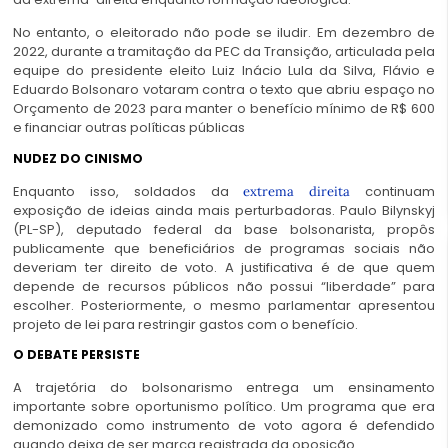
No entanto, o eleitorado não pode se iludir. Em dezembro de
2022, durante a tramitação da PEC da Transição, articulada pela
equipe do presidente eleito Luiz Inácio Lula da Silva, Flávio e
Eduardo Bolsonaro votaram contra o texto que abriu espaço no
Orçamento de 2023 para manter o benefício mínimo de R$ 600
e financiar outras políticas públicas
NUDEZ DO CINISMO
Enquanto isso, soldados da
continuam
extrema direita
exposição de ideias ainda mais perturbadoras. Paulo Bilynskyj
(PL-SP), deputado federal da base bolsonarista, propôs
publicamente que beneficiários de programas sociais não
deveriam ter direito de voto. A justificativa é de que quem
depende de recursos públicos não possui “liberdade” para
escolher. Posteriormente, o mesmo parlamentar apresentou
projeto de lei para restringir gastos com o benefício.
O DEBATE PERSISTE
A trajetória do bolsonarismo entrega um ensinamento
importante sobre oportunismo político. Um programa que era
demonizado como instrumento de voto agora é defendido
quando deixa de ser marca registrada da oposição.