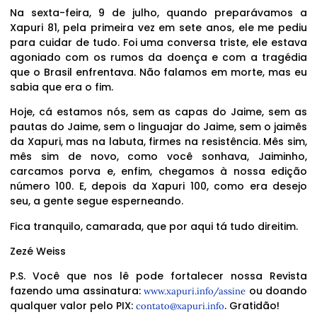
Na sexta-feira, 9 de julho, quando preparávamos a
Xapuri 81, pela primeira vez em sete anos, ele me pediu
para cuidar de tudo. Foi uma conversa triste, ele estava
agoniado com os rumos da doença e com a tragédia
que o Brasil enfrentava. Não falamos em morte, mas eu
sabia que era o fim.
Hoje, cá estamos nós, sem as capas do Jaime, sem as
pautas do Jaime, sem o linguajar do Jaime, sem o jaimês
da Xapuri, mas na labuta, firmes na resistência. Mês sim,
mês sim de novo, como você sonhava, Jaiminho,
carcamos porva e, enfim, chegamos à nossa edição
número 100. E, depois da Xapuri 100, como era desejo
seu, a gente segue esperneando.
Fica tranquilo, camarada, que por aqui tá tudo direitim.
Zezé Weiss
P.S. Você que nos lê pode fortalecer nossa Revista
fazendo uma assinatura:
ou doando
www.xapuri.info/assine
qualquer valor pelo PIX:
. Gratidão!
contato@xapuri.info