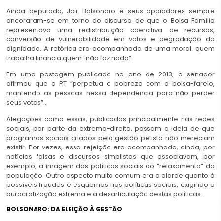
Ainda deputado, Jair Bolsonaro e seus apoiadores sempre
ancoraram-se em torno do discurso de que o Bolsa Família
representava uma redistribuição coercitiva de recursos,
conversão de vulnerabilidade em votos e degradação da
dignidade. A retórica era acompanhada de uma moral: quem
trabalha financia quem “não faz nada”.
Em uma postagem publicada no ano de 2013, o senador
afirmou que o PT “perpetua a pobreza com o bolsa-farelo,
mantendo as pessoas nessa dependência para não perder
seus votos”…
Alegações como essas, publicadas principalmente nas redes
sociais, por parte da extrema-direita, passam a ideia de que
programas sociais criados pela gestão petista não mereciam
existir. Por vezes, essa rejeição era acompanhada, ainda, por
notícias falsas e discursos simplistas que associavam, por
exemplo, a imagem das políticas sociais ao “relaxamento” da
população. Outro aspecto muito comum era o alarde quanto à
possíveis fraudes e esquemas nas políticas sociais, exigindo a
burocratização extrema e a desarticulação destas políticas.
BOLSONARO: DA ELEIÇÃO À GESTÃO