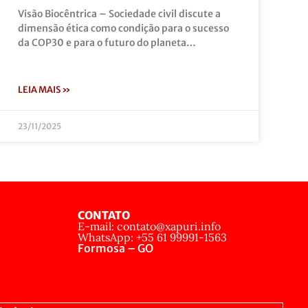
Visão Biocêntrica – Sociedade civil discute a
dimensão ética como condição para o sucesso
da COP30 e para o futuro do planeta…
LEIA MAIS »
23/11/2025
CONTATO
E-mail: contato@xapuri.info
WhatsApp: +55 61 99991-1563
Formosa – GO