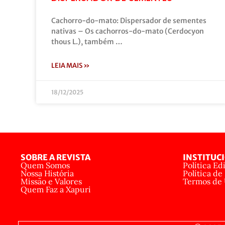
Cachorro-do-mato: Dispersador de sementes
nativas – Os cachorros-do-mato (Cerdocyon
thous L.), também …
LEIA MAIS »
18/12/2025
SOBRE A REVISTA
INSTITUC
Quem Somos
Política Edi
Nossa História
Política de
Missão e Valores
Termos de
Quem Faz a Xapuri