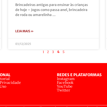
Brincadeiras antigas para ensinar às crianças
de hoje – Jogos como passa anel, brincadeira
de roda ou amarelinha …
LEIA MAIS »
03/12/2025
4
1
2
3
5
IONAL
REDES E PLATAFORMAS
torial
Instagram
 Privacidade
Facebook
 Uso
YouTube
Twitter