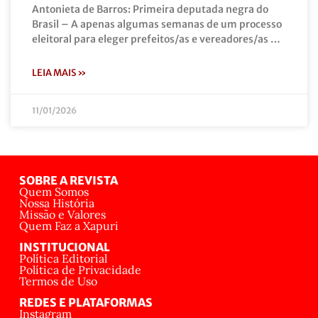
Antonieta de Barros: Primeira deputada negra do
Brasil – A apenas algumas semanas de um processo
eleitoral para eleger prefeitos/as e vereadores/as …
LEIA MAIS »
11/01/2026
SOBRE A REVISTA
Quem Somos
Nossa História
Missão e Valores
Quem Faz a Xapuri
INSTITUCIONAL
Política Editorial
Política de Privacidade
Termos de Uso
REDES E PLATAFORMAS
Instagram