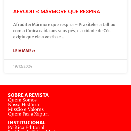
AFRODITE: MÁRMORE QUE RESPIRA
Afrodite: Mármore que respira – Praxíteles a talhou
com a túnica caída aos seus pés, e a cidade de Cós
exigiu que ele a vestisse …
LEIA MAIS »
19/12/2024
SOBRE A REVISTA
Quem Somos
Nossa História
Missão e Valores
Quem Faz a Xapuri
INSTITUCIONAL
Política Editorial