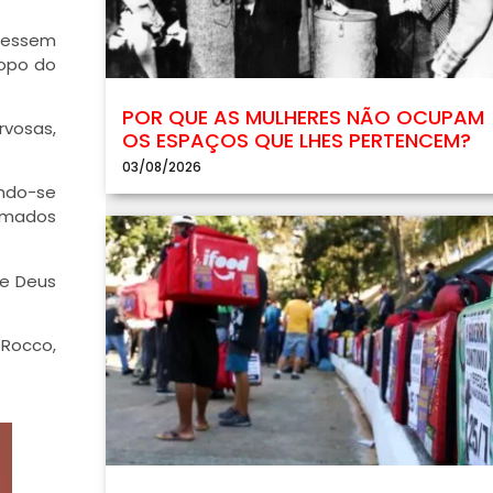
 dessem
topo do
POR QUE AS MULHERES NÃO OCUPAM
rvosas,
OS ESPAÇOS QUE LHES PERTENCEM?
03/08/2026
ando-se
ormados
de Deus
 Rocco,