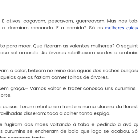
s. E ativos: caçavam, pescavam, guerreavam. Mas nas ta
s e dormiam roncando. E a comida? Só as
mulheres cuid
to para moer. Que fizeram as valentes mulheres? O seguin
o sol amarelo. As árvores rebrilhavam verdes e embaix
m o calor, bebiam no reino das águas dos riachos buliços
uelas que as faziam comer folhas de árvores.
em graça.– Vamos voltar e trazer conosco uns curumins.
orte.
coisas: foram retinho em frente e numa clareira da florest
ravilhadas disseram: toca a colher tanta espiga.
e fugiram das mães voltando à taba e pedindo à avó qu
 os curumins se encheram de bolo que logo se acabou. S
les comerem tanto.