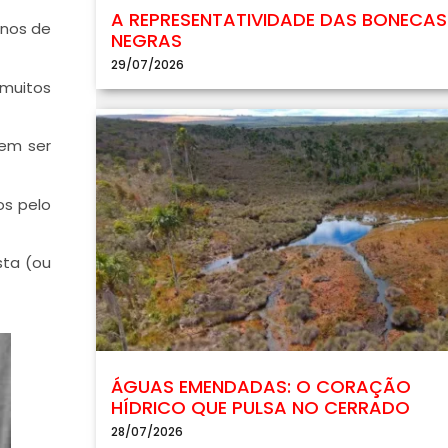
A REPRESENTATIVIDADE DAS BONECAS
anos de
NEGRAS
29/07/2026
 muitos
dem ser
os pelo
sta (ou
ÁGUAS EMENDADAS: O CORAÇÃO
HÍDRICO QUE PULSA NO CERRADO
28/07/2026