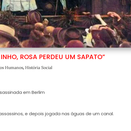
INHO, ROSA PERDEU UM SAPATO”
,
tos Humanos
História Social
ssassinada em Berlim
 assassinos, e depois jogada nas águas de um canal.