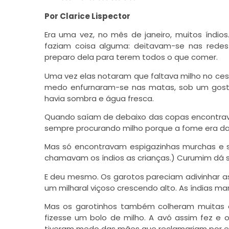
Por Clarice Lispector
Era uma vez, no mês de janeiro, muitos índio
faziam coisa alguma: deitavam-se nas rede
preparo dela para terem todos o que comer.
Uma vez elas notaram que faltava milho no ces
medo enfurnaram-se nas matas, sob um gostos
havia sombra e água fresca.
Quando saíam de debaixo das copas encontrava
sempre procurando milho porque a fome era daq
Mas só encontravam espigazinhas murchas e s
chamavam os índios as crianças.) Curumim dá s
E deu mesmo. Os garotos pareciam adivinhar as 
um milharal viçoso crescendo alto. As índias ma
Mas os garotinhos também colheram muitas 
fizesse um bolo de milho. A avó assim fez e
tiveram medo das mães que reclamariam por e