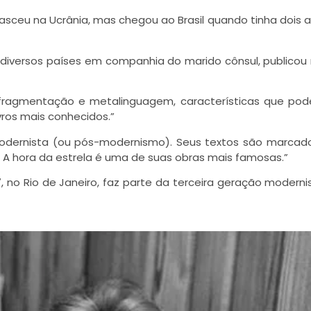
a nasceu na Ucrânia, mas chegou ao Brasil quando tinha dois 
m diversos países em companhia do marido cônsul, publicou
 fragmentação e metalinguagem, características que po
vros mais conhecidos.”
modernista (ou pós-modernismo). Seus textos são marcad
o A hora da estrela é uma de suas obras mais famosas.”
 no Rio de Janeiro, faz parte da terceira geração moderni