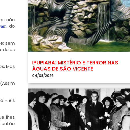
bas não
do
avam
te: sem
o delas
IPUPIARA: MISTÉRIO E TERROR NAS
os. Mas
ÁGUAS DE SÃO VICENTE
04/08/2026
 (Assim
a – eis
e lhes
ó então