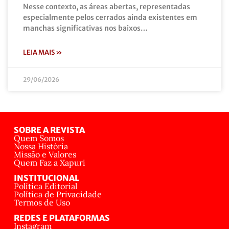
Nesse contexto, as áreas abertas, representadas
especialmente pelos cerrados ainda existentes em
manchas significativas nos baixos…
LEIA MAIS »
29/06/2026
SOBRE A REVISTA
Quem Somos
Nossa História
Missão e Valores
Quem Faz a Xapuri
INSTITUCIONAL
Política Editorial
Política de Privacidade
Termos de Uso
REDES E PLATAFORMAS
Instagram