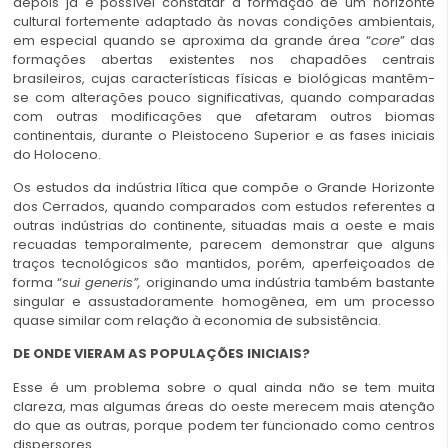
depois já é possível constatar a formação de um horizonte
cultural fortemente adaptado às novas condições ambientais,
em especial quando se aproxima da grande área “
core
” das
formações abertas existentes nos chapadões centrais
brasileiros, cujas características físicas e biológicas mantêm-
se com alterações pouco significativas, quando comparadas
com outras modificações que afetaram outros biomas
continentais, durante o Pleistoceno Superior e as fases iniciais
do Holoceno.
Os estudos da indústria lítica que compõe o Grande Horizonte
dos Cerrados, quando comparados com estudos referentes a
outras indústrias do continente, situadas mais a oeste e mais
recuadas temporalmente, parecem demonstrar que alguns
traços tecnológicos são mantidos, porém, aperfeiçoados de
forma “
sui generis
”,
originando uma indústria também bastante
singular e assustadoramente homogênea, em um processo
quase similar com relação à economia de subsistência.
DE ONDE VIERAM AS POPULAÇÕES INICIAIS?
Esse é um problema sobre o qual ainda não se tem muita
clareza, mas algumas áreas do oeste merecem mais atenção
do que as outras, porque podem ter funcionado como centros
dispersores.