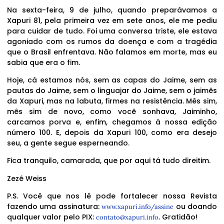
Na sexta-feira, 9 de julho, quando preparávamos a
Xapuri 81, pela primeira vez em sete anos, ele me pediu
para cuidar de tudo. Foi uma conversa triste, ele estava
agoniado com os rumos da doença e com a tragédia
que o Brasil enfrentava. Não falamos em morte, mas eu
sabia que era o fim.
Hoje, cá estamos nós, sem as capas do Jaime, sem as
pautas do Jaime, sem o linguajar do Jaime, sem o jaimês
da Xapuri, mas na labuta, firmes na resistência. Mês sim,
mês sim de novo, como você sonhava, Jaiminho,
carcamos porva e, enfim, chegamos à nossa edição
número 100. E, depois da Xapuri 100, como era desejo
seu, a gente segue esperneando.
Fica tranquilo, camarada, que por aqui tá tudo direitim.
Zezé Weiss
P.S. Você que nos lê pode fortalecer nossa Revista
fazendo uma assinatura:
ou doando
www.xapuri.info/assine
qualquer valor pelo PIX:
. Gratidão!
contato@xapuri.info