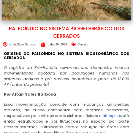
PALEOÍNDIO NO SISTEMA BIOGEOGRÁFICO DOS
CERRADOS
Altair Sales Barbosa
junho 29, 2026
Cerrado
ORIGENS DO PALEOÍNDIO
NO SISTEMA BIOGEOGRÁFICO DOS
CERRADOS
O registro da Pré-História sul-americana demonstra imensa
movimentação adotada por populações humanas nos
sistemas andinos e pré-andinos, sobretudo a partir de 12.000
AP (antes do presente)
Por
Altair Sales Barbosa
Essa movimentação coincide com mudanças ambientais
maiores, de cunho continental, com matrizes localizadas,
responsáveis por entropias nos sistemas físicos e
até
biológicos
então estruturados e por flutuações no espaço, por parte
desses sistemas, culminados com a redução de áreas com
savanas e início de desertificação em certos setores.