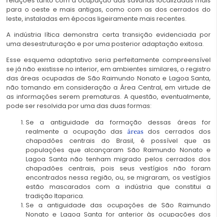
relações tanto com a ocupação das savanas localizadas mais
para o oeste e mais antigas, como com as dos cerrados do
leste, instaladas em épocas ligeiramente mais recentes.
A indústria lítica demonstra certa transição evidenciada por
uma desestruturação e por uma posterior adaptação exitosa.
Esse esquema adaptativo seria perfeitamente compreensível
se já não existisse no interior, em ambientes similares, o registro
das áreas ocupadas de São Raimundo Nonato e Lagoa Santa,
não tomando em consideração a Área Central, em virtude de
as informações serem prematuras. A questão, eventualmente,
pode ser resolvida por uma das duas formas:
Se a antiguidade da formação dessas áreas for
realmente a ocupação das
dos cerrados dos
áreas
chapadões centrais do Brasil, é possível que as
populações que alcançaram São Raimundo Nonato e
Lagoa Santa não tenham migrado pelos cerrados dos
chapadões centrais, pois seus vestígios não foram
encontrados nessa região, ou, se migraram, os vestígios
estão mascarados com a indústria que constitui a
tradição Itaparica.
Se a antiguidade das ocupações de São Raimundo
Nonato e Lagoa Santa for anterior às ocupações dos