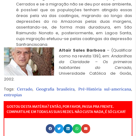
Cerrados e se a migração não se deu por esse ambiente,
é possível que as populações tenham atingido essas
áreas pela via das caatingas, migrando ao longo das
depressões do rio Amazonas pelas duas margens,
assentando-se, de forma mais duradoura, em São
Raimundo Nonato e, posteriormente, em Lagoa Santa,
cuja migração efetuou-se pelas caatingas da depressão
Sanfranciscana.
Altair Sales Barbosa
–
(Qualificar
como na revista 139)
,
em:
Andarilhos
da Claridade – Os primeiros
habitantes do Cerrado
,
Universidade Católica de Goiás,
2002.
Tags:
,
,
,
Cerrado
Geografia brasileira
Pré-História sul-americana
entropias
GOSTOU DESTA MATÉRIA? ENTÃO, POR FAVOR, PASSA PRA FRENTE.
COMPARTILHE EM TODAS AS SUAS REDES. NÃO CUSTA NADA, É SÓ CLICAR!