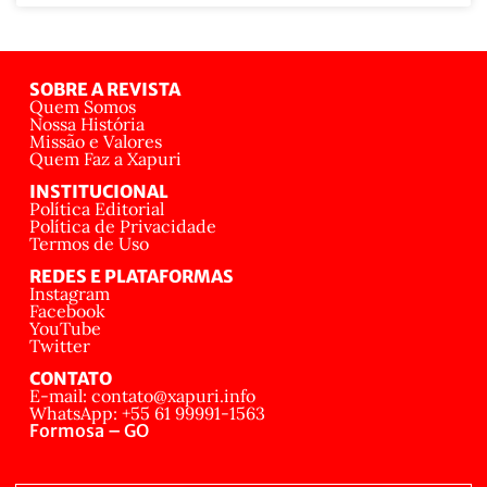
SOBRE A REVISTA
Quem Somos
Nossa História
Missão e Valores
Quem Faz a Xapuri
INSTITUCIONAL
Política Editorial
Política de Privacidade
Termos de Uso
REDES E PLATAFORMAS
Instagram
Facebook
YouTube
Twitter
CONTATO
E-mail: contato@xapuri.info
WhatsApp: +55 61 99991-1563
Formosa – GO