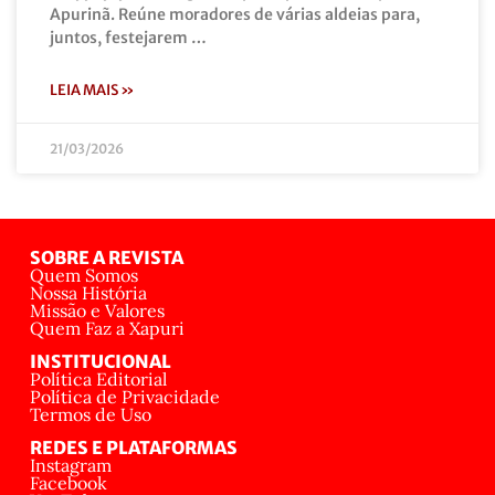
Apurinã. Reúne moradores de várias aldeias para,
juntos, festejarem …
LEIA MAIS »
21/03/2026
SOBRE A REVISTA
Quem Somos
Nossa História
Missão e Valores
Quem Faz a Xapuri
INSTITUCIONAL
Política Editorial
Política de Privacidade
Termos de Uso
REDES E PLATAFORMAS
Instagram
Facebook