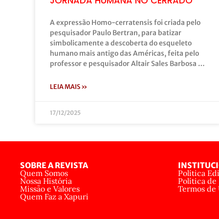
JORNADA HUMANA NO CERRADO
A expressão Homo-cerratensis foi criada pelo
pesquisador Paulo Bertran, para batizar
simbolicamente a descoberta do esqueleto
humano mais antigo das Américas, feita pelo
professor e pesquisador Altair Sales Barbosa …
LEIA MAIS »
17/12/2025
SOBRE A REVISTA
INSTITUC
Quem Somos
Política Edi
Nossa História
Política de
Missão e Valores
Termos de
Quem Faz a Xapuri