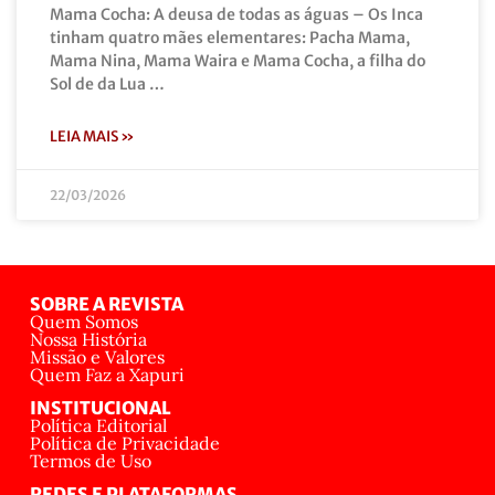
Mama Cocha: A deusa de todas as águas – Os Inca
tinham quatro mães elementares: Pacha Mama,
Mama Nina, Mama Waira e Mama Cocha, a filha do
Sol de da Lua …
LEIA MAIS »
22/03/2026
SOBRE A REVISTA
Quem Somos
Nossa História
Missão e Valores
Quem Faz a Xapuri
INSTITUCIONAL
Política Editorial
Política de Privacidade
Termos de Uso
REDES E PLATAFORMAS