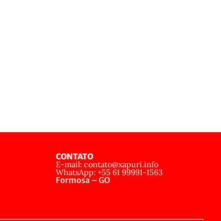
CONTATO
E-mail: contato@xapuri.info
WhatsApp: +55 61 99991-1563
Formosa – GO