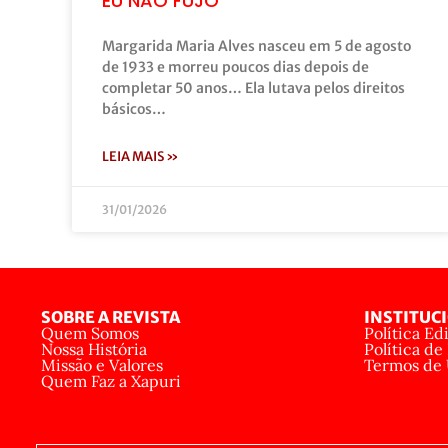
EU NÃO FUJO”
Margarida Maria Alves nasceu em 5 de agosto
de 1933 e morreu poucos dias depois de
completar 50 anos… Ela lutava pelos direitos
básicos…
LEIA MAIS »
31/01/2026
SOBRE A REVISTA
INSTITUC
Quem Somos
Política Edi
Nossa História
Política de
Missão e Valores
Termos de
Quem Faz a Xapuri