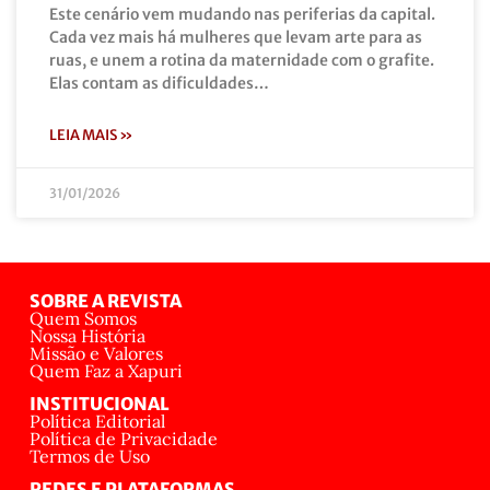
Este cenário vem mudando nas periferias da capital.
Cada vez mais há mulheres que levam arte para as
ruas, e unem a rotina da maternidade com o grafite.
Elas contam as dificuldades…
LEIA MAIS »
31/01/2026
SOBRE A REVISTA
Quem Somos
Nossa História
Missão e Valores
Quem Faz a Xapuri
INSTITUCIONAL
Política Editorial
Política de Privacidade
Termos de Uso
REDES E PLATAFORMAS