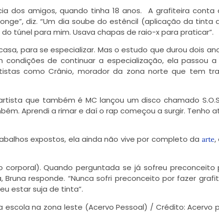
cia dos amigos, quando tinha 18 anos. A grafiteira conta 
onge”, diz. “Um dia soube do estêncil (aplicação da tinta 
do túnel para mim. Usava chapas de raio-x para praticar”.
casa, para se especializar. Mas o estudo que durou dois an
m condições de continuar a especialização, ela passou a 
rtistas como Crânio, morador da zona norte que tem tr
 artista que também é MC lançou um disco chamado S.O.S
ém. Aprendi a rimar e daí o rap começou a surgir. Tenho 
rabalhos expostos, ela ainda não vive por completo da
,
arte
o corporal). Quando perguntada se já sofreu preconceito 
Bruna responde. “Nunca sofri preconceito por fazer grafi
u estar suja de tinta”.
a escola na zona leste (Acervo Pessoal) / Crédito: Acervo 