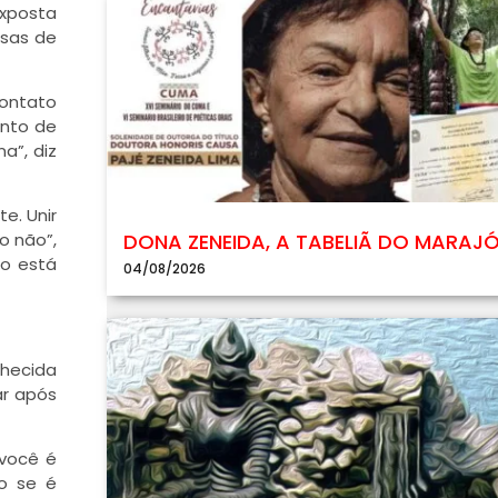
exposta
asas de
contato
unto de
a”, diz
e. Unir
DONA ZENEIDA, A TABELIÃ DO MARAJ
o não”,
ho está
04/08/2026
hecida
ar após
 você é
do se é