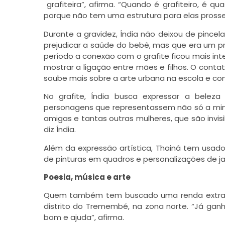
grafiteira”, afirma. “Quando é grafiteiro, é qu
porque não tem uma estrutura para elas prosse
Durante a gravidez, Índia não deixou de pincela
prejudicar a saúde do bebê, mas que era um proc
período a conexão com o grafite ficou mais int
mostrar a ligação entre mães e filhos. O con
soube mais sobre a arte urbana na escola e com
No grafite, Índia busca expressar a beleza 
personagens que representassem não só a mim
amigas e tantas outras mulheres, que são invis
diz Índia.
Além da expressão artística, Thainá tem usa
de pinturas em quadros e personalizações de ja
Poesia, música e arte
Quem também tem buscado uma renda extra por
distrito do Tremembé, na zona norte. “Já gan
bom e ajuda”, afirma.