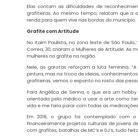
Elas contam as dificuldades de reconhecime
grafiteiras. Ao mesmo tempo, relatam que a a
renda para quem vive nas bordas do município.
Grafite com Artitude
No Itaim Paulista, na zona leste de São Paulo, 
Correa, 30, criaram o Mulheres de Artitude. As
mulheres no grafite na região.
Nele, as garotas reforçam a luta feminina. 
pintura, mas na troca de ideias, conhecimento
grafiteiras, vemos o espanto no rosto das pesso
Para Angélica de Senna, o que era um hobby d
orientada pelo médico a usar a arte como ter
vida e me faria parar com todas as medicações
Em 2018, o grupo foi contemplado com o pr
financeiramente projetos culturais de jovens
com grafites, batalhas de MC’s e DJ’s, tudo feit