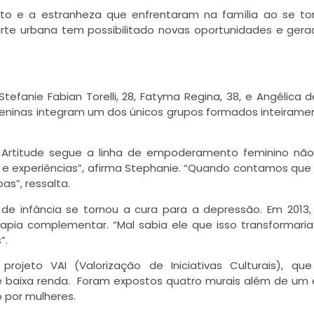
nto e a estranheza que enfrentaram na família ao se t
rte urbana tem possibilitado novas oportunidades e ger
Stefanie Fabian Torelli, 28, Fatyma Regina, 38, e Angélica 
 meninas integram um dos únicos grupos formados inteirame
“A Artitude segue a linha de empoderamento feminino nã
s e experiências”, afirma Stephanie. “Quando contamos qu
as”, ressalta.
e infância se tornou a cura para a depressão. Em 2013, 
apia complementar. “Mal sabia ele que isso transformari
”.
ojeto VAI (Valorização de Iniciativas Culturais), que
 de baixa renda. Foram expostos quatro murais além de um
o por mulheres.