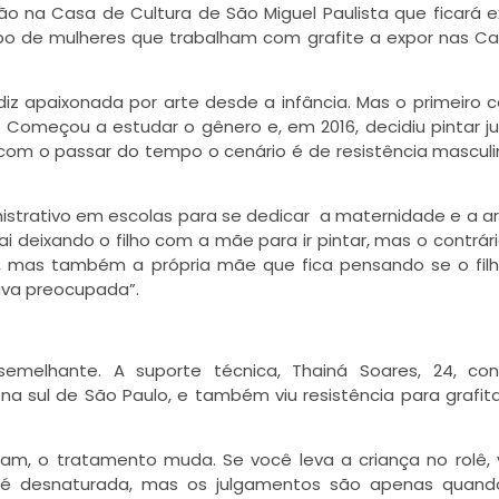
ção na Casa de Cultura de São Miguel Paulista que ficará 
upo de mulheres que trabalham com grafite a expor nas C
iz apaixonada por arte desde a infância. Mas o primeiro 
. Começou a estudar o gênero e, em 2016, decidiu pintar j
om o passar do tempo o cenário é de resistência masculin
istrativo em escolas para se dedicar a maternidade e a art
ai deixando o filho com a mãe para ir pintar, mas o contrári
, mas também a própria mãe que fica pensando se o fil
cava preocupada”.
semelhante. A suporte técnica, Thainá Soares, 24, con
ona sul de São Paulo, e também viu resistência para grafit
m, o tratamento muda. Se você leva a criança no rolê,
ém é desnaturada, mas os julgamentos são apenas quan