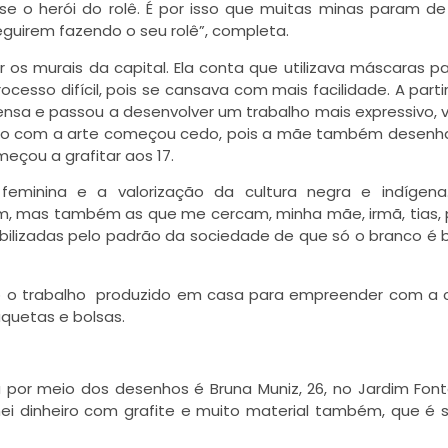
ase o herói do rolê. É por isso que muitas minas param de 
guirem fazendo o seu rolê”, completa.
r os murais da capital. Ela conta que utilizava máscaras p
esso difícil, pois se cansava com mais facilidade. A parti
ensa e passou a desenvolver um trabalho mais expressivo, 
tato com a arte começou cedo, pois a mãe também desenha
eçou a grafitar aos 17.
feminina e a valorização da cultura negra e indígena.
, mas também as que me cercam, minha mãe, irmã, tias, 
ibilizadas pelo padrão da sociedade de que só o branco é b
do o trabalho produzido em casa para empreender com a 
quetas e bolsas.
 meio dos desenhos é Bruna Muniz, 26, no Jardim Fontá
hei dinheiro com grafite e muito material também, que é