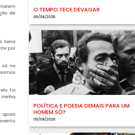
ornarem
O TEMPO TECE DEVAGAR
ação de
06/08/2026
de Sena
nte por
o só na
e somos
ela foi
a minha
POLÍTICA E POESIA DEMAIS PARA UM
HOMEM SÓ?
 apoia
05/08/2026
 evento