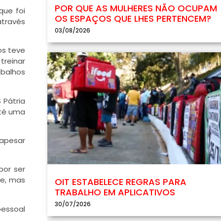
POR QUE AS MULHERES NÃO OCUPAM
que foi
OS ESPAÇOS QUE LHES PERTENCEM?
através
03/08/2026
os teve
treinar
abalhos
 Pátria
até uma
 apesar
por ser
te, mas
OIT ESTABELECE REGRAS PARA
TRABALHO EM APLICATIVOS
30/07/2026
pessoal