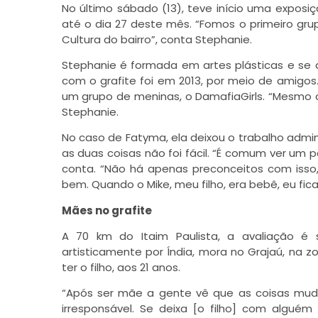
No último sábado (13), teve início uma exposi
até o dia 27 deste mês. “Fomos o primeiro gr
Cultura do bairro”, conta Stephanie.
Stephanie é formada em artes plásticas e se d
com o grafite foi em 2013, por meio de amigos
um grupo de meninas, o DamafiaGirls. “Mesmo c
Stephanie.
No caso de Fatyma, ela deixou o trabalho admin
as duas coisas não foi fácil. “É comum ver um p
conta. “Não há apenas preconceitos com isso
bem. Quando o Mike, meu filho, era bebê, eu fi
Mães no grafite
A 70 km do Itaim Paulista, a avaliação é 
artisticamente por Índia, mora no Grajaú, na z
ter o filho, aos 21 anos.
“Após ser mãe a gente vê que as coisas muda
irresponsável. Se deixa [o filho] com algu