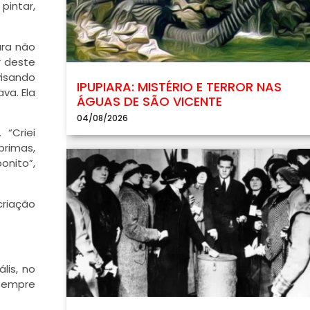
pintar,
ara não
r deste
visando
IPUPIARA: MISTÉRIO E TERROR NAS
va. Ela
ÁGUAS DE SÃO VICENTE
04/08/2026
 “Criei
primas,
onito”,
criação
lis, no
 sempre