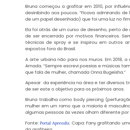
Bruna começou a grafitar em 2010, por influên
desinibindo aos poucos. “Ficava admirando de l
de um papel desenhado) que foi uma luz no fim 
Ela foi atrás de um curso de desenho, perto de 
de ser encerrado por motivos financeiros. Se
técnicas de spray e se inspirou em outros a
expostos fora do Brasil.
A arte urbana não para nos muros. Em 2018, a
Amada. “Sempre escrevi poesias e músicas tamb
que fala de mulher, chamada Onna Bugeisha.”
Apesar da experiência na área e ter diversos t
de ser este o objetivo para os próximos anos.
Bruna trabalha como body piercing (perfuraçã
mulher em um ramo que a maioria é masculina, 
algumas pessoas às vezes olham diferente por e
Fonte:
. Capa: Fany grafitando um
Portal Aprendiz
da grafiteira.