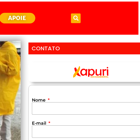
APOIE
CONTATO
Nome
E-mail