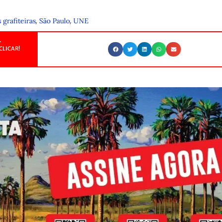
,
,
grafiteiras
São Paulo
UNE
.
CLICAR!