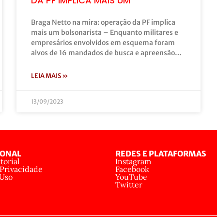
DA PF IMPLICA MAIS UM
Braga Netto na mira: operação da PF implica
mais um bolsonarista – Enquanto militares e
empresários envolvidos em esquema foram
alvos de 16 mandados de busca e apreensão…
LEIA MAIS »
13/09/2023
IONAL
REDES E PLATAFORMAS
torial
Instagram
 Privacidade
Facebook
 Uso
YouTube
Twitter