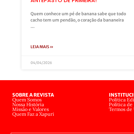
ANTEPASTO DE PRIMEIRA!
Quem conhece um pé de banana sabe que todo
cacho tem um pendão, o coração da bananeira
…
LEIA MAIS »
04/04/2026
SOBRE A REVISTA
INSTITUC
Quem Somos
Política Edi
Nossa História
Política de
Missão e Valores
Termos de
Quem Faz a Xapuri