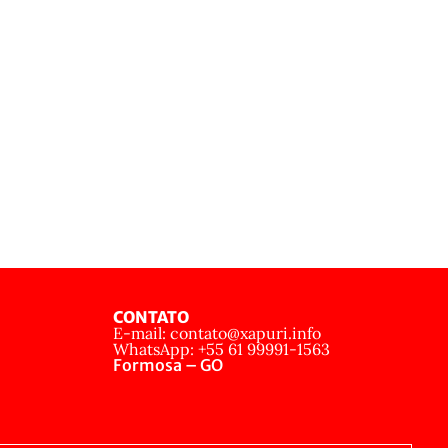
CONTATO
E-mail: contato@xapuri.info
WhatsApp: +55 61 99991-1563
Formosa – GO