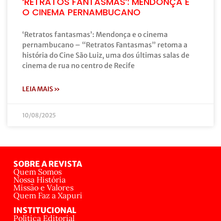
‘RETRATOS FANTASMAS’: MENDONÇA E
O CINEMA PERNAMBUCANO
‘Retratos fantasmas’: Mendonça e o cinema
pernambucano – “Retratos Fantasmas” retoma a
história do Cine São Luiz, uma dos últimas salas de
cinema de rua no centro de Recife
LEIA MAIS »
10/08/2025
SOBRE A REVISTA
Quem Somos
Nossa História
Missão e Valores
Quem Faz a Xapuri
INSTITUCIONAL
Política Editorial